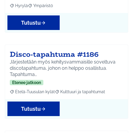
Hyrylä
Ympäristö
Rajaa tulokset aihepiirin mukaan: Hyrylä
Rajaa tulokset teeman mukaan: Ympäristö
Tutustu
Disco-tapahtuma #1186
Järjestetään myös kehitysvammaisille soveltuva
discotapahtuma, johon on helppo osallistua.
Tapahtuma…
Etenee jatkoon
Etelä-Tuusulan kylät
Kulttuuri ja tapahtumat
Rajaa tulokset aihepiirin mukaan: Etelä-Tuusulan kylät
Rajaa tulokset teeman mukaan: Kulttuur
Tutustu