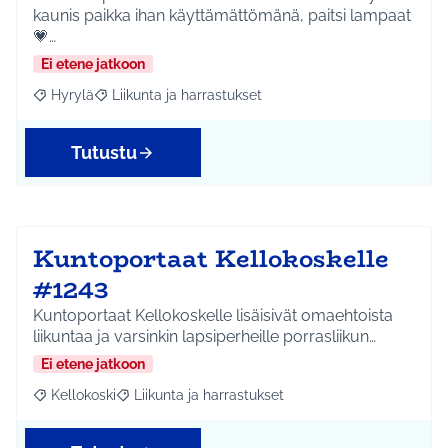
kaunis paikka ihan käyttämättömänä, paitsi lampaat
💗…
Ei etene jatkoon
Hyrylä
Liikunta ja harrastukset
Rajaa tulokset aihepiirin mukaan: Hyrylä
Rajaa tulokset teeman mukaan: Liikunta ja harrastuks
Tutustu
Kuntoportaat Kellokoskelle
#1243
Kuntoportaat Kellokoskelle lisäisivät omaehtoista
liikuntaa ja varsinkin lapsiperheille porrasliikun…
Ei etene jatkoon
Kellokoski
Liikunta ja harrastukset
Rajaa tulokset aihepiirin mukaan: Kellokoski
Rajaa tulokset teeman mukaan: Liikunta ja harrast