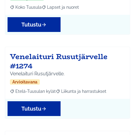
Koko Tuusula
Lapset ja nuoret
Rajaa tulokset aihepiirin mukaan: Koko Tuusula
Rajaa tulokset teeman mukaan: Lapset ja nuor
Tutustu
Venelaituri Rusutjärvelle
#1274
Venelaituri Rusutjärvelle.
Arvioitavana
Etelä-Tuusulan kylät
Liikunta ja harrastukset
Rajaa tulokset aihepiirin mukaan: Etelä-Tuusulan kylät
Rajaa tulokset teeman mukaan: Liikunta
Tutustu