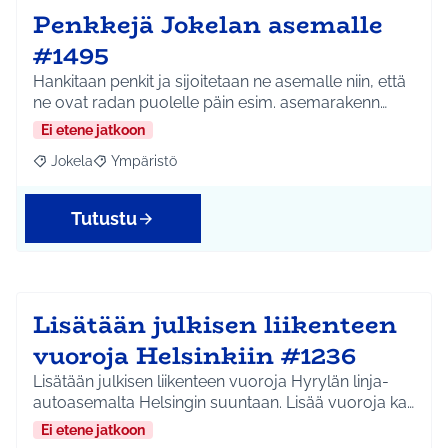
Penkkejä Jokelan asemalle
#1495
Hankitaan penkit ja sijoitetaan ne asemalle niin, että
ne ovat radan puolelle päin esim. asemarakenn…
Ei etene jatkoon
Jokela
Ympäristö
Rajaa tulokset aihepiirin mukaan: Jokela
Rajaa tulokset teeman mukaan: Ympäristö
Tutustu
Lisätään julkisen liikenteen
vuoroja Helsinkiin #1236
Lisätään julkisen liikenteen vuoroja Hyrylän linja-
autoasemalta Helsingin suuntaan. Lisää vuoroja ka…
Ei etene jatkoon