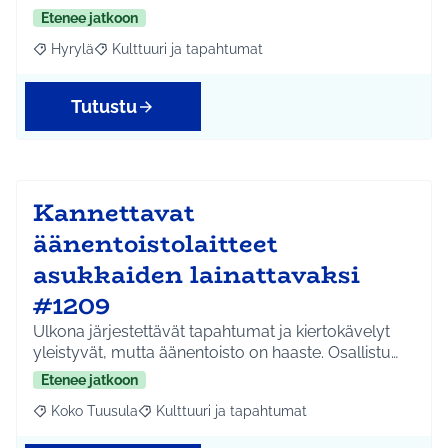
Etenee jatkoon
Hyrylä
Kulttuuri ja tapahtumat
Rajaa tulokset aihepiirin mukaan: Hyrylä
Rajaa tulokset teeman mukaan: Kulttuuri ja tapahtum
Tutustu
Kannettavat
äänentoistolaitteet
asukkaiden lainattavaksi
#1209
Ulkona järjestettävät tapahtumat ja kiertokävelyt
yleistyvät, mutta äänentoisto on haaste. Osallistu…
Etenee jatkoon
Koko Tuusula
Kulttuuri ja tapahtumat
Rajaa tulokset aihepiirin mukaan: Koko Tuusula
Rajaa tulokset teeman mukaan: Kulttuuri ja ta