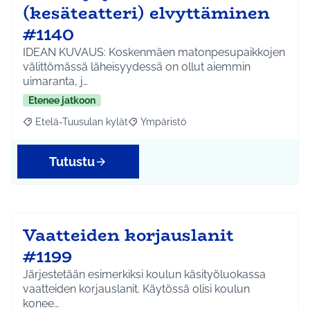
(kesäteatteri) elvyttäminen
#1140
IDEAN KUVAUS: Koskenmäen matonpesupaikkojen
välittömässä läheisyydessä on ollut aiemmin
uimaranta, j…
Etenee jatkoon
Etelä-Tuusulan kylät
Ympäristö
Rajaa tulokset aihepiirin mukaan: Etelä-Tuusulan kylät
Rajaa tulokset teeman mukaan: Ympäri
Tutustu
Vaatteiden korjauslanit
#1199
Järjestetään esimerkiksi koulun käsityöluokassa
vaatteiden korjauslanit. Käytössä olisi koulun
konee…