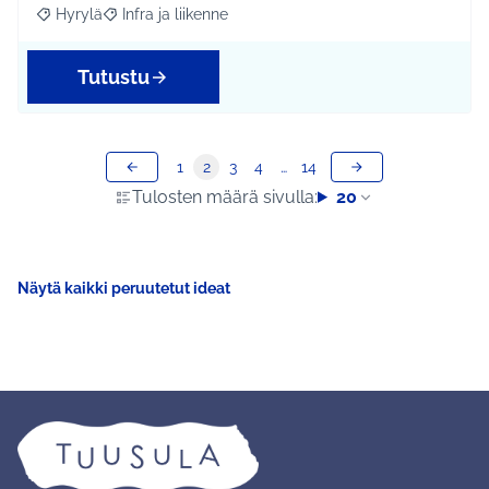
Hyrylä
Infra ja liikenne
Rajaa tulokset aihepiirin mukaan: Hyrylä
Rajaa tulokset teeman mukaan: Infra ja liikenne
Tutustu
1
2
3
4
…
14
Tulosten määrä sivulla:
20
Näytä kaikki peruutetut ideat