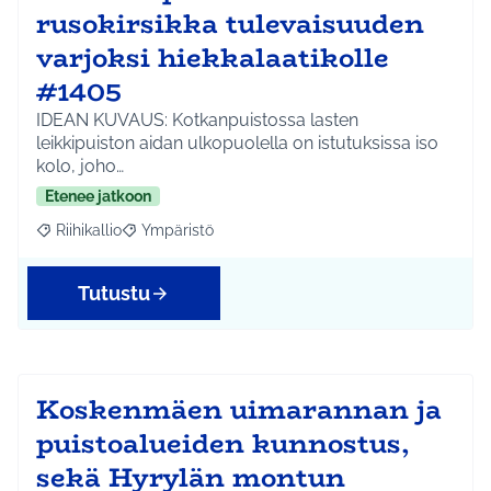
rusokirsikka tulevaisuuden
varjoksi hiekkalaatikolle
#1405
IDEAN KUVAUS: Kotkanpuistossa lasten
leikkipuiston aidan ulkopuolella on istutuksissa iso
kolo, joho…
Etenee jatkoon
Riihikallio
Ympäristö
Rajaa tulokset aihepiirin mukaan: Riihikallio
Rajaa tulokset teeman mukaan: Ympäristö
Tutustu
Koskenmäen uimarannan ja
puistoalueiden kunnostus,
sekä Hyrylän montun