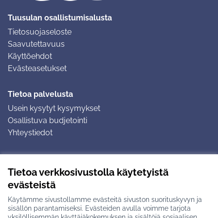
Tuusulan osallistumisalusta
Tietosuojaseloste
Saavutettavuus
Käyttöehdot
Evästeasetukset
Tietoa palvelusta
Usein kysytyt kysymykset
Osallistuva budjetointi
Yhteystiedot
Ohjeet
Tietoa verkkosivustolla käytetyistä
Ohjeet kirjautumiseen
evästeistä
Ohjeet kommentin jättämiseen
Käytämme sivustollamme evästeitä sivuston suorituskyvyn ja
sisällön parantamiseksi. Evästeiden avulla voimme tarjota
yksilöllisemmän käyttäjäkokemuksen ja sisältöjä sosiaalisen