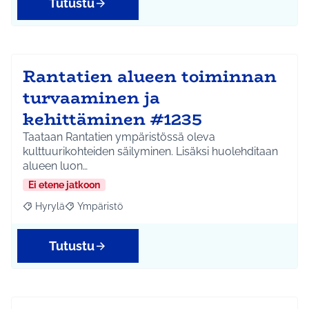
Tutustu
Rantatien alueen toiminnan
turvaaminen ja
kehittäminen #1235
Taataan Rantatien ympäristössä oleva
kulttuurikohteiden säilyminen. Lisäksi huolehditaan
alueen luon…
Ei etene jatkoon
Hyrylä
Ympäristö
Rajaa tulokset aihepiirin mukaan: Hyrylä
Rajaa tulokset teeman mukaan: Ympäristö
Tutustu