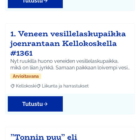
Tutustu
1. Veneen vesillelaskupaikka
joenrantaan Kellokoskella
#1361
Nyt ruukilla huono veneiden vesillelaskupaikka,
mikä on liian jyrkkä. Samaan paikkaan loivempi vesi…
Arvioitavana
Kellokoski
Liikunta ja harrastukset
Rajaa tulokset aihepiirin mukaan: Kellokoski
Rajaa tulokset teeman mukaan: Liikunta ja harrast
Tutustu
”Tonnin puu” eli