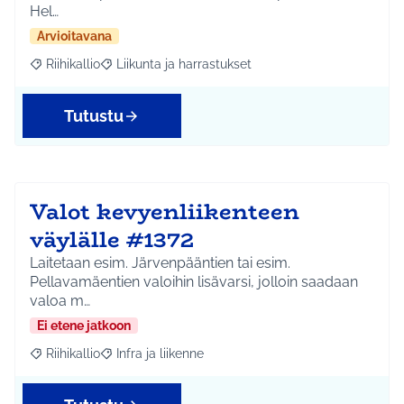
Hel…
Arvioitavana
Riihikallio
Liikunta ja harrastukset
Rajaa tulokset aihepiirin mukaan: Riihikallio
Rajaa tulokset teeman mukaan: Liikunta ja harrastu
Tutustu
Valot kevyenliikenteen
väylälle #1372
Laitetaan esim. Järvenpääntien tai esim.
Pellavamäentien valoihin lisävarsi, jolloin saadaan
valoa m…
Ei etene jatkoon
Riihikallio
Infra ja liikenne
Rajaa tulokset aihepiirin mukaan: Riihikallio
Rajaa tulokset teeman mukaan: Infra ja liikenne