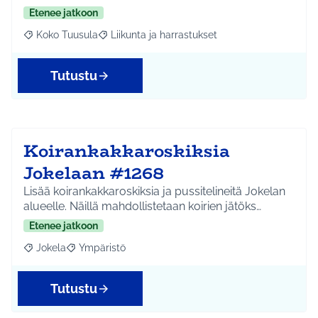
Etenee jatkoon
Koko Tuusula
Liikunta ja harrastukset
Rajaa tulokset aihepiirin mukaan: Koko Tuusula
Rajaa tulokset teeman mukaan: Liikunta ja harr
Tutustu
Koirankakkaroskiksia
Jokelaan #1268
Lisää koirankakkaroskiksia ja pussitelineitä Jokelan
alueelle. Näillä mahdollistetaan koirien jätöks…
Etenee jatkoon
Jokela
Ympäristö
Rajaa tulokset aihepiirin mukaan: Jokela
Rajaa tulokset teeman mukaan: Ympäristö
Tutustu