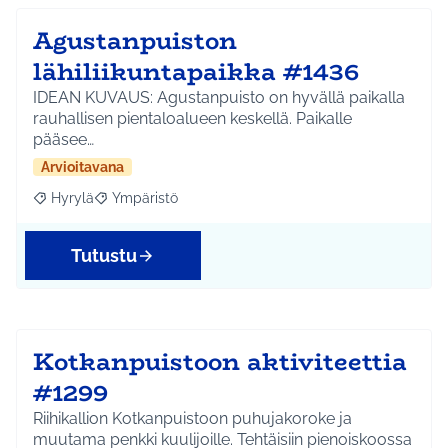
Agustanpuiston
lähiliikuntapaikka #1436
IDEAN KUVAUS: Agustanpuisto on hyvällä paikalla
rauhallisen pientaloalueen keskellä. Paikalle
pääsee…
Arvioitavana
Hyrylä
Ympäristö
Rajaa tulokset aihepiirin mukaan: Hyrylä
Rajaa tulokset teeman mukaan: Ympäristö
Tutustu
Kotkanpuistoon aktiviteettia
#1299
Riihikallion Kotkanpuistoon puhujakoroke ja
muutama penkki kuulijoille. Tehtäisiin pienoiskoossa