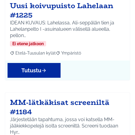
Uusi koivupuisto Lahelaan
#1225
IDEAN KUVAUS: Lahelassa, Ali-seppälän tien ja
Lahelanpelto I -asuinalueen välisellä alueella,
pellon…
Ei etene jatkoon
Etelä-Tuusulan kylät
Ympäristö
Rajaa tulokset aihepiirin mukaan: Etelä-Tuusulan kylät
Rajaa tulokset teeman mukaan: Ympäri
Tutustu
MM-lätkäkisat screeniltä
#1184
Järjestetään tapahtuma, jossa voi katsella MM-
jääkiekkopelejä isolta screeniltä. Screeni tuodaan
Hyr…