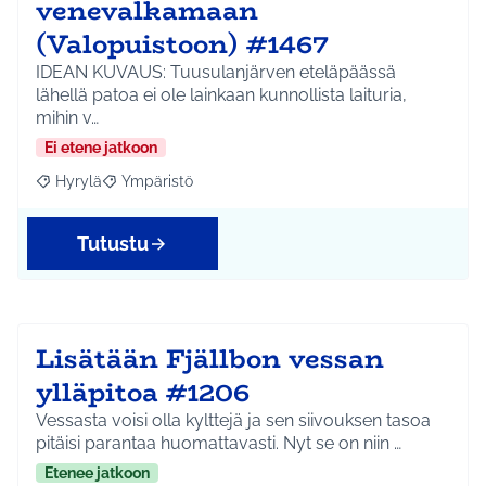
venevalkamaan
(Valopuistoon) #1467
IDEAN KUVAUS: Tuusulanjärven eteläpäässä
lähellä patoa ei ole lainkaan kunnollista laituria,
mihin v…
Ei etene jatkoon
Hyrylä
Ympäristö
Rajaa tulokset aihepiirin mukaan: Hyrylä
Rajaa tulokset teeman mukaan: Ympäristö
Tutustu
Lisätään Fjällbon vessan
ylläpitoa #1206
Vessasta voisi olla kylttejä ja sen siivouksen tasoa
pitäisi parantaa huomattavasti. Nyt se on niin …
Etenee jatkoon