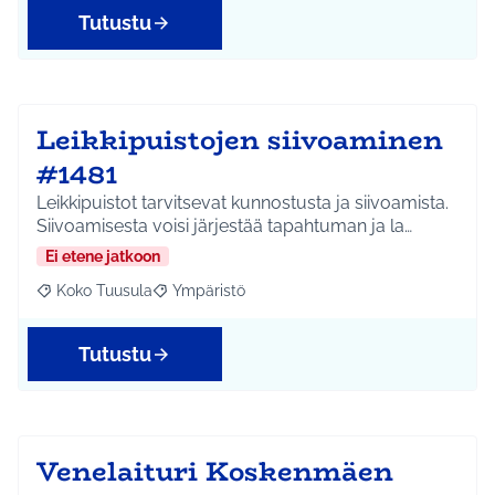
Tutustu
Leikkipuistojen siivoaminen
#1481
Leikkipuistot tarvitsevat kunnostusta ja siivoamista.
Siivoamisesta voisi järjestää tapahtuman ja la…
Ei etene jatkoon
Koko Tuusula
Ympäristö
Rajaa tulokset aihepiirin mukaan: Koko Tuusula
Rajaa tulokset teeman mukaan: Ympäristö
Tutustu
Venelaituri Koskenmäen