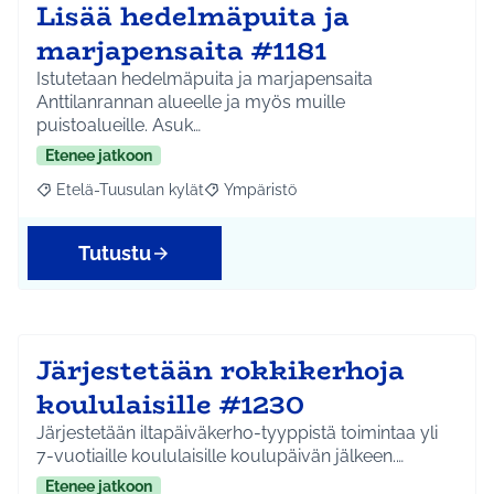
Lisää hedelmäpuita ja
marjapensaita #1181
Istutetaan hedelmäpuita ja marjapensaita
Anttilanrannan alueelle ja myös muille
puistoalueille. Asuk…
Etenee jatkoon
Etelä-Tuusulan kylät
Ympäristö
Rajaa tulokset aihepiirin mukaan: Etelä-Tuusulan kylät
Rajaa tulokset teeman mukaan: Ympäri
Tutustu
Järjestetään rokkikerhoja
koululaisille #1230
Järjestetään iltapäiväkerho-tyyppistä toimintaa yli
7-vuotiaille koululaisille koulupäivän jälkeen.…
Etenee jatkoon