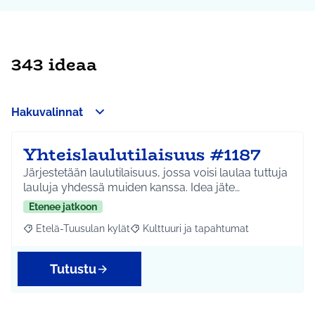
343 ideaa
Hakuvalinnat
Yhteislaulutilaisuus #1187
Järjestetään laulutilaisuus, jossa voisi laulaa tuttuja
lauluja yhdessä muiden kanssa. Idea jäte…
Etenee jatkoon
Etelä-Tuusulan kylät
Kulttuuri ja tapahtumat
Rajaa tulokset aihepiirin mukaan: Etelä-Tuusulan kylät
Rajaa tulokset teeman mukaan: Kulttuur
Tutustu