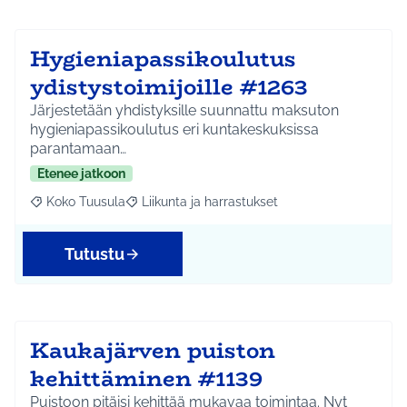
Hygieniapassikoulutus
ydistystoimijoille #1263
Järjestetään yhdistyksille suunnattu maksuton
hygieniapassikoulutus eri kuntakeskuksissa
parantamaan…
Etenee jatkoon
Koko Tuusula
Liikunta ja harrastukset
Rajaa tulokset aihepiirin mukaan: Koko Tuusula
Rajaa tulokset teeman mukaan: Liikunta ja harr
Tutustu
Kaukajärven puiston
kehittäminen #1139
Puistoon pitäisi kehittää mukavaa toimintaa. Nyt