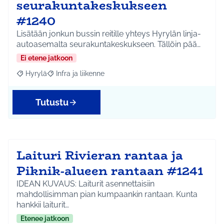
seurakuntakeskukseen
#1240
Lisätään jonkun bussin reitille yhteys Hyrylän linja-
autoasemalta seurakuntakeskukseen. Tällöin pää…
Ei etene jatkoon
Hyrylä
Infra ja liikenne
Rajaa tulokset aihepiirin mukaan: Hyrylä
Rajaa tulokset teeman mukaan: Infra ja liikenne
Tutustu
Laituri Rivieran rantaa ja
Piknik-alueen rantaan #1241
IDEAN KUVAUS: Laiturit asennettaisiin
mahdollisimman pian kumpaankin rantaan. Kunta
hankkii laiturit…
Etenee jatkoon