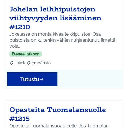
Jokelan leikkipuistojen
viihtyvyyden lisääminen
#1210
Jokelassa on monta kivaa leikkipuistoa. Osa
puistoista on kuitenkin vähän nuhjaantunut. Ilmettä
vois…
Etenee jatkoon
Jokela
Ympäristö
Rajaa tulokset aihepiirin mukaan: Jokela
Rajaa tulokset teeman mukaan: Ympäristö
Tutustu
Opasteita Tuomalansuolle
#1215
Opasteita Tuomalansuoalueelle. Jos Tuomalan