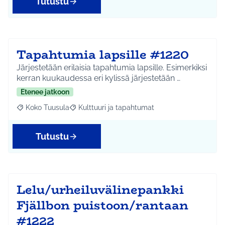
Tutustu
Tapahtumia lapsille #1220
Järjestetään erilaisia tapahtumia lapsille. Esimerkiksi
kerran kuukaudessa eri kylissä järjestetään …
Etenee jatkoon
Koko Tuusula
Kulttuuri ja tapahtumat
Rajaa tulokset aihepiirin mukaan: Koko Tuusula
Rajaa tulokset teeman mukaan: Kulttuuri ja ta
Tutustu
Lelu/urheiluvälinepankki
Fjällbon puistoon/rantaan
#1222