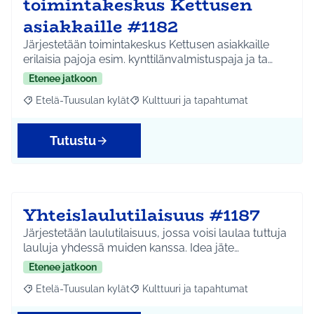
toimintakeskus Kettusen
asiakkaille #1182
Järjestetään toimintakeskus Kettusen asiakkaille
erilaisia pajoja esim. kynttilänvalmistuspaja ja ta…
Etenee jatkoon
Etelä-Tuusulan kylät
Kulttuuri ja tapahtumat
Rajaa tulokset aihepiirin mukaan: Etelä-Tuusulan kylät
Rajaa tulokset teeman mukaan: Kulttuur
Tutustu
Yhteislaulutilaisuus #1187
Järjestetään laulutilaisuus, jossa voisi laulaa tuttuja
lauluja yhdessä muiden kanssa. Idea jäte…
Etenee jatkoon
Etelä-Tuusulan kylät
Kulttuuri ja tapahtumat
Rajaa tulokset aihepiirin mukaan: Etelä-Tuusulan kylät
Rajaa tulokset teeman mukaan: Kulttuur