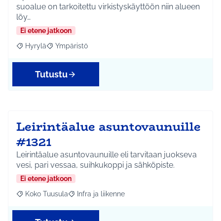
suoalue on tarkoitettu virkistyskäyttöön niin alueen
löy…
Ei etene jatkoon
Hyrylä
Ympäristö
Rajaa tulokset aihepiirin mukaan: Hyrylä
Rajaa tulokset teeman mukaan: Ympäristö
Tutustu
Leirintäalue asuntovaunuille
#1321
Leirintäalue asuntovaunuille eli tarvitaan juokseva
vesi, pari vessaa, suihkukoppi ja sähköpiste.
Ei etene jatkoon
Koko Tuusula
Infra ja liikenne
Rajaa tulokset aihepiirin mukaan: Koko Tuusula
Rajaa tulokset teeman mukaan: Infra ja liikenne