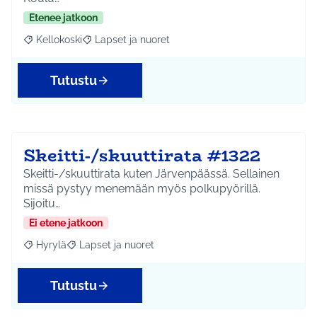
Etenee jatkoon
Kellokoski
Lapset ja nuoret
Rajaa tulokset aihepiirin mukaan: Kellokoski
Rajaa tulokset teeman mukaan: Lapset ja nuoret
Tutustu
Skeitti-/skuuttirata #1322
Skeitti-/skuuttirata kuten Järvenpäässä. Sellainen
missä pystyy menemään myös polkupyörillä.
Sijoitu…
Ei etene jatkoon
Hyrylä
Lapset ja nuoret
Rajaa tulokset aihepiirin mukaan: Hyrylä
Rajaa tulokset teeman mukaan: Lapset ja nuoret
Tutustu