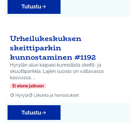
Tutustu
Urheilukeskuksen
skeittiparkin
kunnostaminen #1192
Hyrylän alue kaipaisi kunnollista skeitti- ja
skuuttiparkkia. Lajien suosio on valtavassa
kasvussa, …
Ei etene jatkoon
Hyrylä
Liikunta ja harrastukset
Rajaa tulokset aihepiirin mukaan: Hyrylä
Rajaa tulokset teeman mukaan: Liikunta ja harrastuks
Tutustu