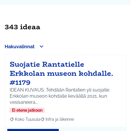
343 ideaa
Hakuvalinnat
Suojatie Rantatielle
Erkkolan museon kohdalle.
#1179
IDEAN KUVAUS: Tehdään Rantatien yli suojatie
Erkkolan museon kohdalle keväällä 2021, kun
vesisaneera…
Ei etene jatkoon
Koko Tuusula
Infra ja liikenne
Rajaa tulokset aihepiirin mukaan: Koko Tuusula
Rajaa tulokset teeman mukaan: Infra ja liikenne