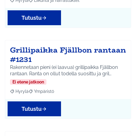
Hyrylä
Liikunta ja harrastukset
Rajaa tulokset aihepiirin mukaan: Hyrylä
Rajaa tulokset teeman mukaan: Liikunta ja harrastuks
Tutustu
Grillipaikka Fjällbon rantaan
#1231
Rakennetaan pieni (ei laavua) grillipaikka Fjällbon
rantaan. Ranta on ollut todella suosittu ja gril…
Ei etene jatkoon
Hyrylä
Ympäristö
Rajaa tulokset aihepiirin mukaan: Hyrylä
Rajaa tulokset teeman mukaan: Ympäristö
Tutustu