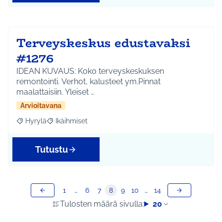
Terveyskeskus edustavaksi
#1276
IDEAN KUVAUS: Koko terveyskeskuksen
remontointi. Verhot, kalusteet ym.Pinnat
maalattaisiin. Yleiset …
Arvioitavana
Hyrylä
Ikäihmiset
Rajaa tulokset aihepiirin mukaan: Hyrylä
Rajaa tulokset teeman mukaan: Ikäihmiset
Tutustu
1
…
6
7
8
9
10
…
14
Tulosten määrä sivulla:
20