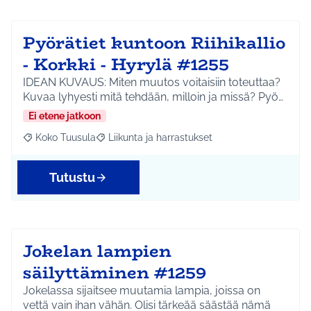
Pyörätiet kuntoon Riihikallio
- Korkki - Hyrylä #1255
IDEAN KUVAUS: Miten muutos voitaisiin toteuttaa?
Kuvaa lyhyesti mitä tehdään, milloin ja missä? Pyö…
Ei etene jatkoon
Koko Tuusula
Liikunta ja harrastukset
Rajaa tulokset aihepiirin mukaan: Koko Tuusula
Rajaa tulokset teeman mukaan: Liikunta ja harr
Tutustu
Jokelan lampien
säilyttäminen #1259
Jokelassa sijaitsee muutamia lampia, joissa on
vettä vain ihan vähän. Olisi tärkeää säästää nämä