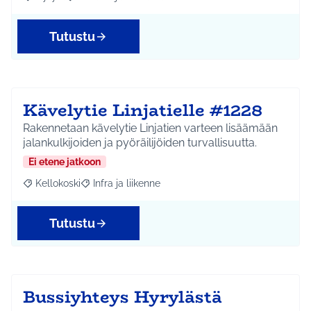
Rajaa tulokset aihepiirin mukaan: Hyrylä
Rajaa tulokset teeman mukaan: Liikunta ja harrastuks
Tutustu
Kävelytie Linjatielle #1228
Rakennetaan kävelytie Linjatien varteen lisäämään
jalankulkijoiden ja pyöräilijöiden turvallisuutta.
Ei etene jatkoon
Kellokoski
Infra ja liikenne
Rajaa tulokset aihepiirin mukaan: Kellokoski
Rajaa tulokset teeman mukaan: Infra ja liikenne
Tutustu
Bussiyhteys Hyrylästä