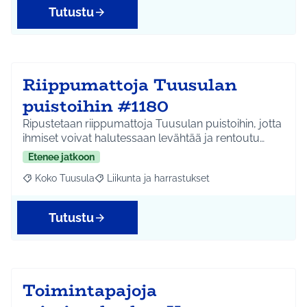
Tutustu
Riippumattoja Tuusulan
puistoihin #1180
Ripustetaan riippumattoja Tuusulan puistoihin, jotta
ihmiset voivat halutessaan levähtää ja rentoutu…
Etenee jatkoon
Koko Tuusula
Liikunta ja harrastukset
Rajaa tulokset aihepiirin mukaan: Koko Tuusula
Rajaa tulokset teeman mukaan: Liikunta ja harr
Tutustu
Toimintapajoja