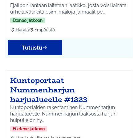
Fjällbon rantaan laitetaan laatikko, josta voisi lainata
urheiluvälineitä esim. mailoja ja maalit pe…
Etenee jatkoon
Hyrylä
Ympäristö
Rajaa tulokset aihepiirin mukaan: Hyrylä
Rajaa tulokset teeman mukaan: Ympäristö
Tutustu
Kuntoportaat
Nummenharjun
harjualueelle #1223
Kuntoportaiden rakentaminen Nummenharjun
harjualueelle. Nummenharjun laaksosta harjun
huipulle on hy…
Ei etene jatkoon