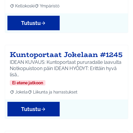
Kellokoski
Ympäristö
Rajaa tulokset aihepiirin mukaan: Kellokoski
Rajaa tulokset teeman mukaan: Ympäristö
Tutustu
Kuntoportaat Jokelaan #1245
IDEAN KUVAUS: Kuntoportaat pururadalle laavulta
Notkopuistoon päin IDEAN HYÖDYT: Erittäin hyvä
lisä…
Ei etene jatkoon
Jokela
Liikunta ja harrastukset
Rajaa tulokset aihepiirin mukaan: Jokela
Rajaa tulokset teeman mukaan: Liikunta ja harrastuks
Tutustu