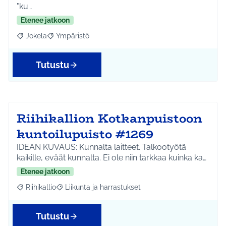
"ku…
Etenee jatkoon
Jokela
Ympäristö
Rajaa tulokset aihepiirin mukaan: Jokela
Rajaa tulokset teeman mukaan: Ympäristö
Tutustu
Riihikallion Kotkanpuistoon
kuntoilupuisto #1269
IDEAN KUVAUS: Kunnalta laitteet. Talkootyötä
kaikille, eväät kunnalta. Ei ole niin tarkkaa kuinka ka…
Etenee jatkoon
Riihikallio
Liikunta ja harrastukset
Rajaa tulokset aihepiirin mukaan: Riihikallio
Rajaa tulokset teeman mukaan: Liikunta ja harrastu
Tutustu