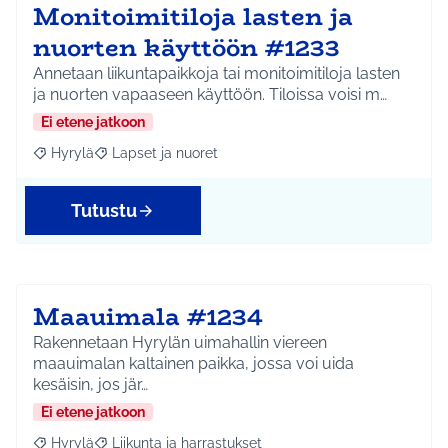
Monitoimitiloja lasten ja
nuorten käyttöön #1233
Annetaan liikuntapaikkoja tai monitoimitiloja lasten
ja nuorten vapaaseen käyttöön. Tiloissa voisi m…
Ei etene jatkoon
Hyrylä
Lapset ja nuoret
Rajaa tulokset aihepiirin mukaan: Hyrylä
Rajaa tulokset teeman mukaan: Lapset ja nuoret
Tutustu
Maauimala #1234
Rakennetaan Hyrylän uimahallin viereen
maauimalan kaltainen paikka, jossa voi uida
kesäisin, jos jär…
Ei etene jatkoon
Hyrylä
Liikunta ja harrastukset