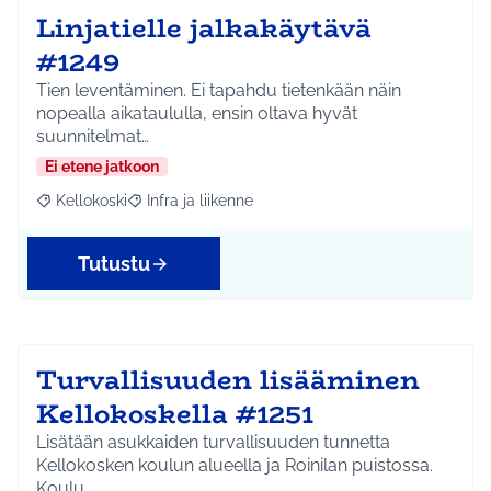
Linjatielle jalkakäytävä
#1249
Tien leventäminen. Ei tapahdu tietenkään näin
nopealla aikataululla, ensin oltava hyvät
suunnitelmat…
Ei etene jatkoon
Kellokoski
Infra ja liikenne
Rajaa tulokset aihepiirin mukaan: Kellokoski
Rajaa tulokset teeman mukaan: Infra ja liikenne
Tutustu
Turvallisuuden lisääminen
Kellokoskella #1251
Lisätään asukkaiden turvallisuuden tunnetta
Kellokosken koulun alueella ja Roinilan puistossa.
Koulu…