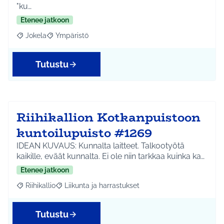
"ku…
Etenee jatkoon
Jokela
Ympäristö
Rajaa tulokset aihepiirin mukaan: Jokela
Rajaa tulokset teeman mukaan: Ympäristö
Tutustu
Riihikallion Kotkanpuistoon
kuntoilupuisto #1269
IDEAN KUVAUS: Kunnalta laitteet. Talkootyötä
kaikille, eväät kunnalta. Ei ole niin tarkkaa kuinka ka…
Etenee jatkoon
Riihikallio
Liikunta ja harrastukset
Rajaa tulokset aihepiirin mukaan: Riihikallio
Rajaa tulokset teeman mukaan: Liikunta ja harrastu
Tutustu