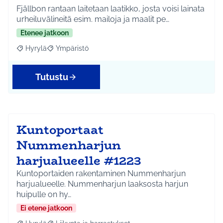
Fjällbon rantaan laitetaan laatikko, josta voisi lainata
urheiluvälineitä esim. mailoja ja maalit pe…
Etenee jatkoon
Hyrylä
Ympäristö
Rajaa tulokset aihepiirin mukaan: Hyrylä
Rajaa tulokset teeman mukaan: Ympäristö
Tutustu
Kuntoportaat
Nummenharjun
harjualueelle #1223
Kuntoportaiden rakentaminen Nummenharjun
harjualueelle. Nummenharjun laaksosta harjun
huipulle on hy…
Ei etene jatkoon