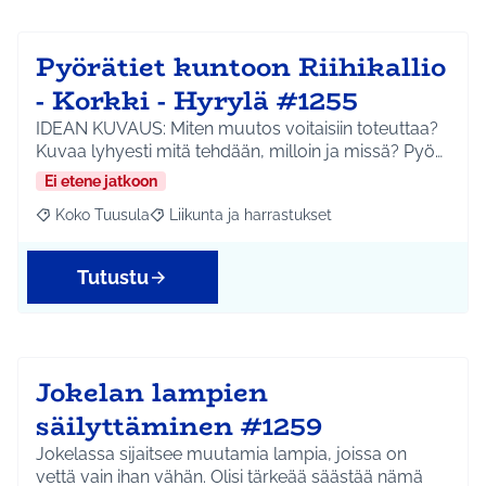
Pyörätiet kuntoon Riihikallio
- Korkki - Hyrylä #1255
IDEAN KUVAUS: Miten muutos voitaisiin toteuttaa?
Kuvaa lyhyesti mitä tehdään, milloin ja missä? Pyö…
Ei etene jatkoon
Koko Tuusula
Liikunta ja harrastukset
Rajaa tulokset aihepiirin mukaan: Koko Tuusula
Rajaa tulokset teeman mukaan: Liikunta ja harr
Tutustu
Jokelan lampien
säilyttäminen #1259
Jokelassa sijaitsee muutamia lampia, joissa on
vettä vain ihan vähän. Olisi tärkeää säästää nämä