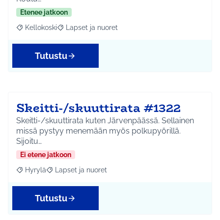
Etenee jatkoon
Kellokoski
Lapset ja nuoret
Rajaa tulokset aihepiirin mukaan: Kellokoski
Rajaa tulokset teeman mukaan: Lapset ja nuoret
Tutustu
Skeitti-/skuuttirata #1322
Skeitti-/skuuttirata kuten Järvenpäässä. Sellainen
missä pystyy menemään myös polkupyörillä.
Sijoitu…
Ei etene jatkoon
Hyrylä
Lapset ja nuoret
Rajaa tulokset aihepiirin mukaan: Hyrylä
Rajaa tulokset teeman mukaan: Lapset ja nuoret
Tutustu