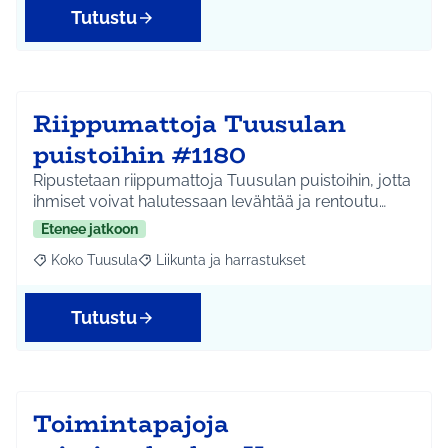
Tutustu
Riippumattoja Tuusulan
puistoihin #1180
Ripustetaan riippumattoja Tuusulan puistoihin, jotta
ihmiset voivat halutessaan levähtää ja rentoutu…
Etenee jatkoon
Koko Tuusula
Liikunta ja harrastukset
Rajaa tulokset aihepiirin mukaan: Koko Tuusula
Rajaa tulokset teeman mukaan: Liikunta ja harr
Tutustu
Toimintapajoja