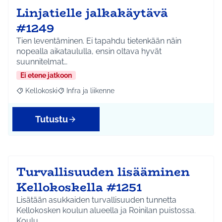
Linjatielle jalkakäytävä
#1249
Tien leventäminen. Ei tapahdu tietenkään näin
nopealla aikataululla, ensin oltava hyvät
suunnitelmat…
Ei etene jatkoon
Kellokoski
Infra ja liikenne
Rajaa tulokset aihepiirin mukaan: Kellokoski
Rajaa tulokset teeman mukaan: Infra ja liikenne
Tutustu
Turvallisuuden lisääminen
Kellokoskella #1251
Lisätään asukkaiden turvallisuuden tunnetta
Kellokosken koulun alueella ja Roinilan puistossa.
Koulu…