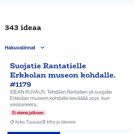
343 ideaa
Hakuvalinnat
Suojatie Rantatielle
Erkkolan museon kohdalle.
#1179
IDEAN KUVAUS: Tehdään Rantatien yli suojatie
Erkkolan museon kohdalle keväällä 2021, kun
vesisaneera…
Ei etene jatkoon
Koko Tuusula
Infra ja liikenne
Rajaa tulokset aihepiirin mukaan: Koko Tuusula
Rajaa tulokset teeman mukaan: Infra ja liikenne