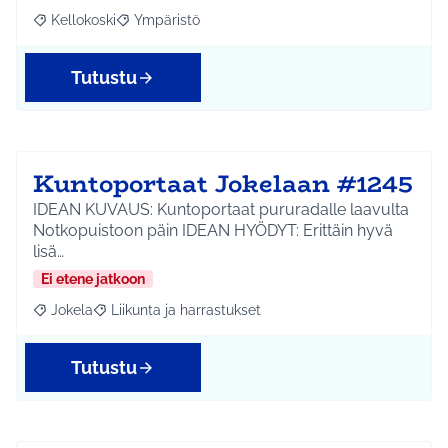
Kellokoski
Ympäristö
Rajaa tulokset aihepiirin mukaan: Kellokoski
Rajaa tulokset teeman mukaan: Ympäristö
Tutustu
Kuntoportaat Jokelaan #1245
IDEAN KUVAUS: Kuntoportaat pururadalle laavulta
Notkopuistoon päin IDEAN HYÖDYT: Erittäin hyvä
lisä…
Ei etene jatkoon
Jokela
Liikunta ja harrastukset
Rajaa tulokset aihepiirin mukaan: Jokela
Rajaa tulokset teeman mukaan: Liikunta ja harrastuks
Tutustu