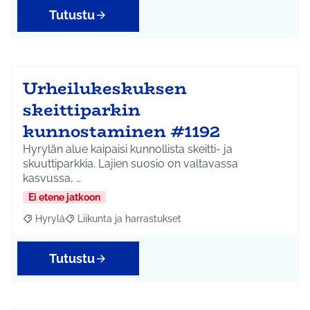
Tutustu
Urheilukeskuksen
skeittiparkin
kunnostaminen #1192
Hyrylän alue kaipaisi kunnollista skeitti- ja
skuuttiparkkia. Lajien suosio on valtavassa
kasvussa, …
Ei etene jatkoon
Hyrylä
Liikunta ja harrastukset
Rajaa tulokset aihepiirin mukaan: Hyrylä
Rajaa tulokset teeman mukaan: Liikunta ja harrastuks
Tutustu