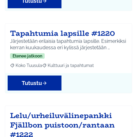
Tutustu
Tapahtumia lapsille #1220
Järjestetään erilaisia tapahtumia lapsille. Esimerkiksi
kerran kuukaudessa eri kylissä järjestetään …
Etenee jatkoon
Koko Tuusula
Kulttuuri ja tapahtumat
Rajaa tulokset aihepiirin mukaan: Koko Tuusula
Rajaa tulokset teeman mukaan: Kulttuuri ja ta
Tutustu
Lelu/urheiluvälinepankki
Fjällbon puistoon/rantaan
#1222