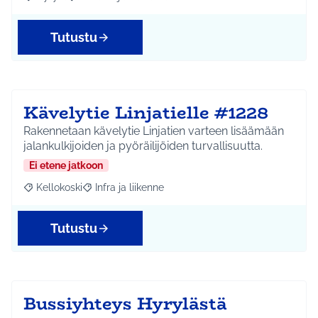
Rajaa tulokset aihepiirin mukaan: Hyrylä
Rajaa tulokset teeman mukaan: Liikunta ja harrastuks
Tutustu
Kävelytie Linjatielle #1228
Rakennetaan kävelytie Linjatien varteen lisäämään
jalankulkijoiden ja pyöräilijöiden turvallisuutta.
Ei etene jatkoon
Kellokoski
Infra ja liikenne
Rajaa tulokset aihepiirin mukaan: Kellokoski
Rajaa tulokset teeman mukaan: Infra ja liikenne
Tutustu
Bussiyhteys Hyrylästä