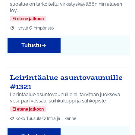
suoalue on tarkoitettu virkistyskäyttöön niin alueen
löy…
Ei etene jatkoon
Hyrylä
Ympäristö
Rajaa tulokset aihepiirin mukaan: Hyrylä
Rajaa tulokset teeman mukaan: Ympäristö
Tutustu
Leirintäalue asuntovaunuille
#1321
Leirintäalue asuntovaunuille eli tarvitaan juokseva
vesi, pari vessaa, suihkukoppi ja sähköpiste.
Ei etene jatkoon
Koko Tuusula
Infra ja liikenne
Rajaa tulokset aihepiirin mukaan: Koko Tuusula
Rajaa tulokset teeman mukaan: Infra ja liikenne