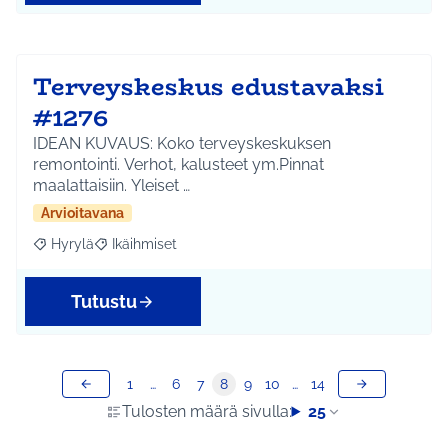
Terveyskeskus edustavaksi
#1276
IDEAN KUVAUS: Koko terveyskeskuksen
remontointi. Verhot, kalusteet ym.Pinnat
maalattaisiin. Yleiset …
Arvioitavana
Hyrylä
Ikäihmiset
Rajaa tulokset aihepiirin mukaan: Hyrylä
Rajaa tulokset teeman mukaan: Ikäihmiset
Tutustu
1
…
6
7
8
9
10
…
14
Tulosten määrä sivulla:
25