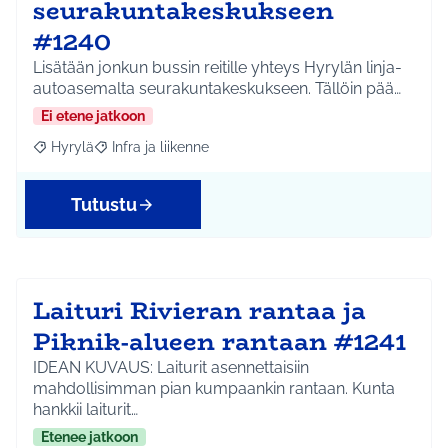
seurakuntakeskukseen
#1240
Lisätään jonkun bussin reitille yhteys Hyrylän linja-
autoasemalta seurakuntakeskukseen. Tällöin pää…
Ei etene jatkoon
Hyrylä
Infra ja liikenne
Rajaa tulokset aihepiirin mukaan: Hyrylä
Rajaa tulokset teeman mukaan: Infra ja liikenne
Tutustu
Laituri Rivieran rantaa ja
Piknik-alueen rantaan #1241
IDEAN KUVAUS: Laiturit asennettaisiin
mahdollisimman pian kumpaankin rantaan. Kunta
hankkii laiturit…
Etenee jatkoon