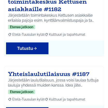
toimintakeskus Kettusen
asiakkaille #1182
Järjestetään toimintakeskus Kettusen asiakkaille
erilaisia pajoja esim. kynttilänvalmistuspaja ja ta…
Etenee jatkoon
Etelä-Tuusulan kylät
Kulttuuri ja tapahtumat
Rajaa tulokset aihepiirin mukaan: Etelä-Tuusulan kylät
Rajaa tulokset teeman mukaan: Kulttuur
Tutustu
Yhteislaulutilaisuus #1187
Järjestetään laulutilaisuus, jossa voisi laulaa tuttuja
lauluja yhdessä muiden kanssa. Idea jäte…
Etenee jatkoon
Etelä-Tuusulan kylät
Kulttuuri ja tapahtumat
Rajaa tulokset aihepiirin mukaan: Etelä-Tuusulan kylät
Rajaa tulokset teeman mukaan: Kulttuur