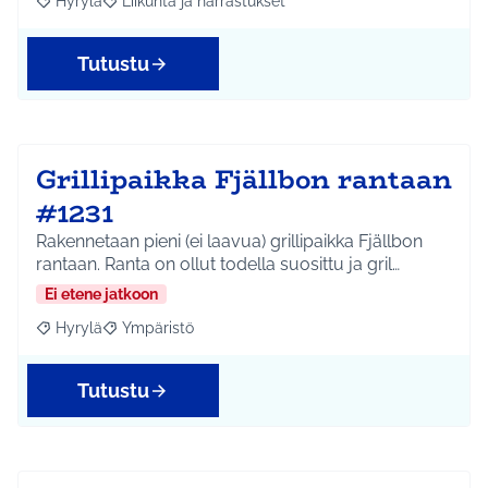
Hyrylä
Liikunta ja harrastukset
Rajaa tulokset aihepiirin mukaan: Hyrylä
Rajaa tulokset teeman mukaan: Liikunta ja harrastuks
Tutustu
Grillipaikka Fjällbon rantaan
#1231
Rakennetaan pieni (ei laavua) grillipaikka Fjällbon
rantaan. Ranta on ollut todella suosittu ja gril…
Ei etene jatkoon
Hyrylä
Ympäristö
Rajaa tulokset aihepiirin mukaan: Hyrylä
Rajaa tulokset teeman mukaan: Ympäristö
Tutustu