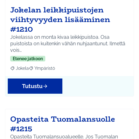
Jokelan leikkipuistojen
viihtyvyyden lisääminen
#1210
Jokelassa on monta kivaa leikkipuistoa. Osa
puistoista on kuitenkin vähän nuhjaantunut. Ilmettä
vois…
Etenee jatkoon
Jokela
Ympäristö
Rajaa tulokset aihepiirin mukaan: Jokela
Rajaa tulokset teeman mukaan: Ympäristö
Tutustu
Opasteita Tuomalansuolle
#1215
Opasteita Tuomalansuoalueelle. Jos Tuomalan