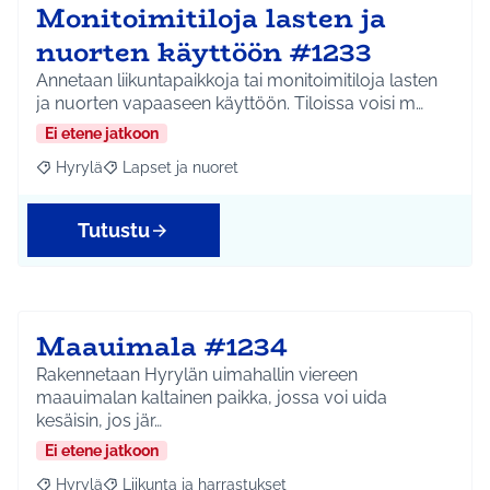
Monitoimitiloja lasten ja
nuorten käyttöön #1233
Annetaan liikuntapaikkoja tai monitoimitiloja lasten
ja nuorten vapaaseen käyttöön. Tiloissa voisi m…
Ei etene jatkoon
Hyrylä
Lapset ja nuoret
Rajaa tulokset aihepiirin mukaan: Hyrylä
Rajaa tulokset teeman mukaan: Lapset ja nuoret
Tutustu
Maauimala #1234
Rakennetaan Hyrylän uimahallin viereen
maauimalan kaltainen paikka, jossa voi uida
kesäisin, jos jär…
Ei etene jatkoon
Hyrylä
Liikunta ja harrastukset