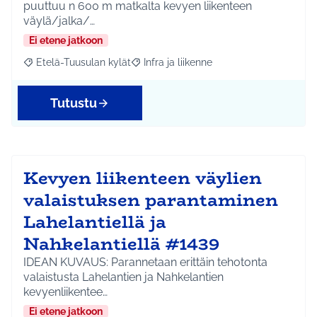
puuttuu n 600 m matkalta kevyen liikenteen
väylä/jalka/…
Ei etene jatkoon
Etelä-Tuusulan kylät
Infra ja liikenne
Rajaa tulokset aihepiirin mukaan: Etelä-Tuusulan kylät
Rajaa tulokset teeman mukaan: Infra ja 
Tutustu
Kevyen liikenteen väylien
valaistuksen parantaminen
Lahelantiellä ja
Nahkelantiellä #1439
IDEAN KUVAUS: Parannetaan erittäin tehotonta
valaistusta Lahelantien ja Nahkelantien
kevyenliikentee…
Ei etene jatkoon