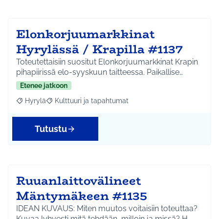
Elonkorjuumarkkinat
Hyrylässä / Krapilla #1137
Toteutettaisiin suositut Elonkorjuumarkkinat Krapin
pihapiirissä elo-syyskuun taitteessa. Paikallise…
Etenee jatkoon
Hyrylä
Kulttuuri ja tapahtumat
Rajaa tulokset aihepiirin mukaan: Hyrylä
Rajaa tulokset teeman mukaan: Kulttuuri ja tapahtum
Tutustu
Ruuanlaittovälineet
Mäntymäkeen #1135
IDEAN KUVAUS: Miten muutos voitaisiin toteuttaa?
Kuvaa lyhyesti mitä tehdään, milloin ja missä? H…