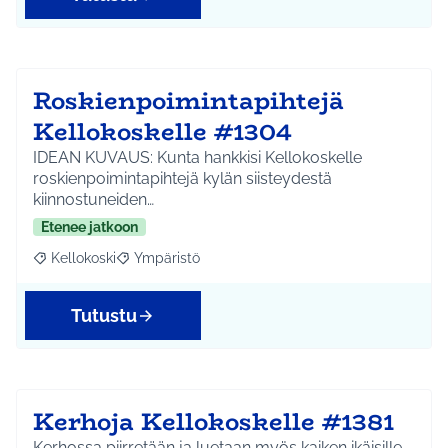
Roskienpoimintapihtejä
Kellokoskelle #1304
IDEAN KUVAUS: Kunta hankkisi Kellokoskelle
roskienpoimintapihtejä kylän siisteydestä
kiinnostuneiden…
Etenee jatkoon
Kellokoski
Ympäristö
Rajaa tulokset aihepiirin mukaan: Kellokoski
Rajaa tulokset teeman mukaan: Ympäristö
Tutustu
Kerhoja Kellokoskelle #1381
Kerhossa piirretään ja luetaan myös kaiken ikäisille.