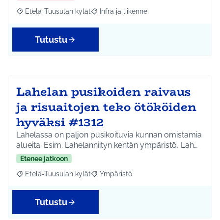
Etelä-Tuusulan kylät
Infra ja liikenne
Rajaa tulokset aihepiirin mukaan: Etelä-Tuusulan kylät
Rajaa tulokset teeman mukaan: Infra ja 
Tutustu
Lahelan pusikoiden raivaus
ja risuaitojen teko ötököiden
hyväksi #1312
Lahelassa on paljon pusikoituvia kunnan omistamia
alueita. Esim. Lahelanniityn kentän ympäristö, Lah…
Etenee jatkoon
Etelä-Tuusulan kylät
Ympäristö
Rajaa tulokset aihepiirin mukaan: Etelä-Tuusulan kylät
Rajaa tulokset teeman mukaan: Ympäri
Tutustu