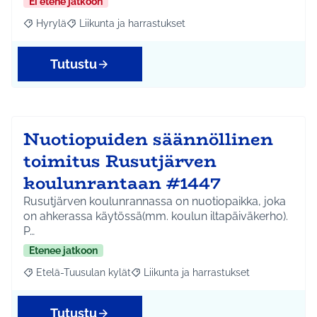
Ei etene jatkoon
Hyrylä
Liikunta ja harrastukset
Rajaa tulokset aihepiirin mukaan: Hyrylä
Rajaa tulokset teeman mukaan: Liikunta ja harrastuks
Tutustu
Nuotiopuiden säännöllinen
toimitus Rusutjärven
koulunrantaan #1447
Rusutjärven koulunrannassa on nuotiopaikka, joka
on ahkerassa käytössä(mm. koulun iltapäiväkerho).
P…
Etenee jatkoon
Etelä-Tuusulan kylät
Liikunta ja harrastukset
Rajaa tulokset aihepiirin mukaan: Etelä-Tuusulan kylät
Rajaa tulokset teeman mukaan: Liikunta
Tutustu