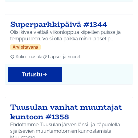
Superparkkipäivä #1344
Olisi kivaa viettää viikonloppua kiipeillen puissa ja
temppuilleen. Voisi olla paikka mihin lapset p…
Arvioitavana
Koko Tuusula
Lapset ja nuoret
Rajaa tulokset aihepiirin mukaan: Koko Tuusula
Rajaa tulokset teeman mukaan: Lapset ja nuor
Tutustu
Tuusulan vanhat muuntajat
kuntoon #1358
Ehdotamme Tuusulan järven länsi- ja itäpuolella
sijaitsevien muuntamotornien kunnostamista.
Muuntamo…