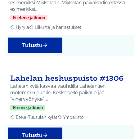
esimerkiksi Mikkolaan. Mikkolan päiväkodin edessä
esimerkiksi…
Ei etene jatkoon
Hyrylä
Liikunta ja harrastukset
Rajaa tulokset aihepiirin mukaan: Hyrylä
Rajaa tulokset teeman mukaan: Liikunta ja harrastuks
Tutustu
Lahelan keskuspuisto #1306
Lahelan kylä kasvaa vauhdilla Lahelantien
molemmin puolin. Keskeiselle paikalle jää
"vihervyöhyke", …
Etenee jatkoon
Etelä-Tuusulan kylät
Ympäristö
Rajaa tulokset aihepiirin mukaan: Etelä-Tuusulan kylät
Rajaa tulokset teeman mukaan: Ympäri
Tutustu