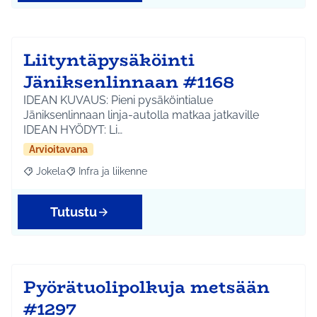
Liityntäpysäköinti
Jäniksenlinnaan #1168
IDEAN KUVAUS: Pieni pysäköintialue
Jäniksenlinnaan linja-autolla matkaa jatkaville
IDEAN HYÖDYT: Li…
Arvioitavana
Jokela
Infra ja liikenne
Rajaa tulokset aihepiirin mukaan: Jokela
Rajaa tulokset teeman mukaan: Infra ja liikenne
Tutustu
Pyörätuolipolkuja metsään
#1297