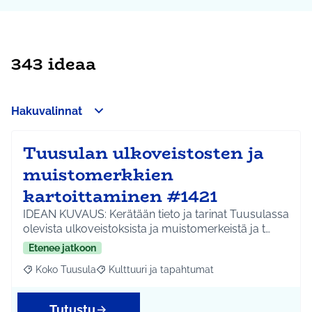
343 ideaa
Hakuvalinnat
Tuusulan ulkoveistosten ja
muistomerkkien
kartoittaminen #1421
IDEAN KUVAUS: Kerätään tieto ja tarinat Tuusulassa
olevista ulkoveistoksista ja muistomerkeistä ja t…
Etenee jatkoon
Koko Tuusula
Kulttuuri ja tapahtumat
Rajaa tulokset aihepiirin mukaan: Koko Tuusula
Rajaa tulokset teeman mukaan: Kulttuuri ja ta
Tutustu