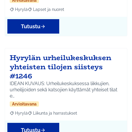
Arvioitavana
Hyrylä
Lapset ja nuoret
Rajaa tulokset aihepiirin mukaan: Hyrylä
Rajaa tulokset teeman mukaan: Lapset ja nuoret
Tutustu
Hyrylän urheilukeskuksen
yhteisten tilojen siisteys
#1246
IDEAN KUVAUS: Urheilukeskuksessa liikkujien,
urheilijoiden sekä katsojien käyttämät yhteiset tilat
e…
Arvioitavana
Hyrylä
Liikunta ja harrastukset
Rajaa tulokset aihepiirin mukaan: Hyrylä
Rajaa tulokset teeman mukaan: Liikunta ja harrastuks
Tutustu