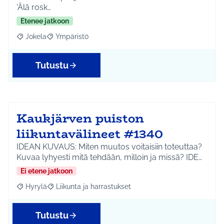
'Älä rosk…
Etenee jatkoon
Jokela
Ympäristö
Rajaa tulokset aihepiirin mukaan: Jokela
Rajaa tulokset teeman mukaan: Ympäristö
Tutustu
Kaukjärven puiston
liikuntavälineet #1340
IDEAN KUVAUS: Miten muutos voitaisiin toteuttaa?
Kuvaa lyhyesti mitä tehdään, milloin ja missä? IDE…
Ei etene jatkoon
Hyrylä
Liikunta ja harrastukset
Rajaa tulokset aihepiirin mukaan: Hyrylä
Rajaa tulokset teeman mukaan: Liikunta ja harrastuks
Tutustu