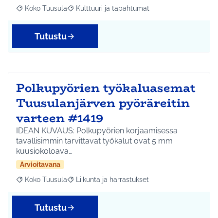
Koko Tuusula
Kulttuuri ja tapahtumat
Rajaa tulokset aihepiirin mukaan: Koko Tuusula
Rajaa tulokset teeman mukaan: Kulttuuri ja ta
Tutustu
Polkupyörien työkaluasemat
Tuusulanjärven pyöräreitin
varteen #1419
IDEAN KUVAUS: Polkupyörien korjaamisessa
tavallisimmin tarvittavat työkalut ovat 5 mm
kuusiokoloava…
Arvioitavana
Koko Tuusula
Liikunta ja harrastukset
Rajaa tulokset aihepiirin mukaan: Koko Tuusula
Rajaa tulokset teeman mukaan: Liikunta ja harr
Tutustu