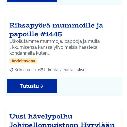
Riksapyörä mummoille ja
papoille #1445
Ulkoilutamme mummoja, pappoja ja muita
liikkumisensa kanssa ylivoimaisia haasteita
kohdanneita kuten…
Arvioitavana
Koko Tuusula
Liikunta ja harrastukset
Rajaa tulokset aihepiirin mukaan: Koko Tuusula
Rajaa tulokset teeman mukaan: Liikunta ja harr
Tutustu
Uusi kävelypolku
Jokipellonpuistoon Hyrylään