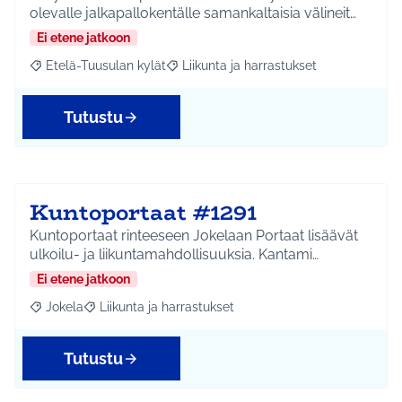
olevalle jalkapallokentälle samankaltaisia välineit…
Ei etene jatkoon
Etelä-Tuusulan kylät
Liikunta ja harrastukset
Rajaa tulokset aihepiirin mukaan: Etelä-Tuusulan kylät
Rajaa tulokset teeman mukaan: Liikunta
Tutustu
Kuntoportaat #1291
Kuntoportaat rinteeseen Jokelaan Portaat lisäävät
ulkoilu- ja liikuntamahdollisuuksia. Kantami…
Ei etene jatkoon
Jokela
Liikunta ja harrastukset
Rajaa tulokset aihepiirin mukaan: Jokela
Rajaa tulokset teeman mukaan: Liikunta ja harrastuks
Tutustu