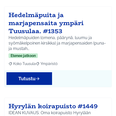
Hedelmäpuita ja
marjapensaita ympäri
Tuusulaa. #1353
Hedelmäpuiden (omena, päärynä, luumu ja
syömäkelpoinen kirsikka) ja marjapensaiden (puna-
ja mustah…
Etenee jatkoon
Koko Tuusula
Ympäristö
Rajaa tulokset aihepiirin mukaan: Koko Tuusula
Rajaa tulokset teeman mukaan: Ympäristö
Tutustu
Hyrylän koirapuisto #1449
IDEAN KUVAUS: Oma koirapuisto Hyrylään