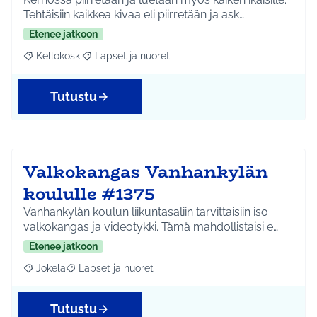
Tehtäisiin kaikkea kivaa eli piirretään ja ask…
Etenee jatkoon
Kellokoski
Lapset ja nuoret
Rajaa tulokset aihepiirin mukaan: Kellokoski
Rajaa tulokset teeman mukaan: Lapset ja nuoret
Tutustu
Valkokangas Vanhankylän
koululle #1375
Vanhankylän koulun liikuntasaliin tarvittaisiin iso
valkokangas ja videotykki. Tämä mahdollistaisi e…
Etenee jatkoon
Jokela
Lapset ja nuoret
Rajaa tulokset aihepiirin mukaan: Jokela
Rajaa tulokset teeman mukaan: Lapset ja nuoret
Tutustu