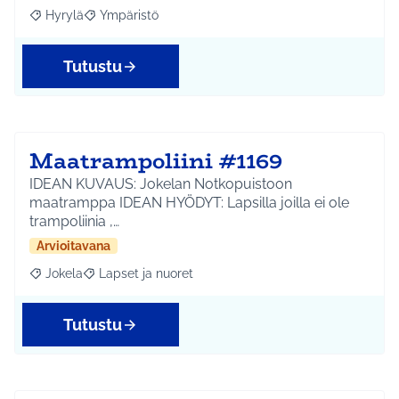
Hyrylä
Ympäristö
Rajaa tulokset aihepiirin mukaan: Hyrylä
Rajaa tulokset teeman mukaan: Ympäristö
Tutustu
Maatrampoliini #1169
IDEAN KUVAUS: Jokelan Notkopuistoon
maatramppa IDEAN HYÖDYT: Lapsilla joilla ei ole
trampoliinia ,…
Arvioitavana
Jokela
Lapset ja nuoret
Rajaa tulokset aihepiirin mukaan: Jokela
Rajaa tulokset teeman mukaan: Lapset ja nuoret
Tutustu