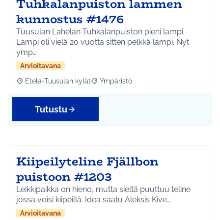
Tuhkalanpuiston lammen
kunnostus #1476
Tuusulan Lahelan Tuhkalanpuiston pieni lampi.
Lampi oli vielä 20 vuotta sitten pelkkä lampi. Nyt
ymp…
Arvioitavana
Etelä-Tuusulan kylät
Ympäristö
Rajaa tulokset aihepiirin mukaan: Etelä-Tuusulan kylät
Rajaa tulokset teeman mukaan: Ympäri
Tutustu
Kiipeilyteline Fjällbon
puistoon #1203
Leikkipaikka on hieno, mutta sieltä puuttuu teline
jossa voisi kiipeillä. Idea saatu Aleksis Kive…
Arvioitavana