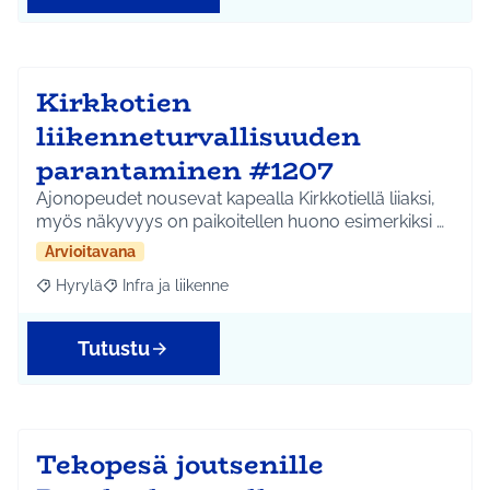
Kirkkotien
liikenneturvallisuuden
parantaminen #1207
Ajonopeudet nousevat kapealla Kirkkotiellä liiaksi,
myös näkyvyys on paikoitellen huono esimerkiksi …
Arvioitavana
Hyrylä
Infra ja liikenne
Rajaa tulokset aihepiirin mukaan: Hyrylä
Rajaa tulokset teeman mukaan: Infra ja liikenne
Tutustu
Tekopesä joutsenille