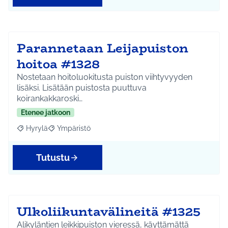
Parannetaan Leijapuiston
hoitoa #1328
Nostetaan hoitoluokitusta puiston viihtyvyyden
lisäksi. Lisätään puistosta puuttuva
koirankakkaroski…
Etenee jatkoon
Hyrylä
Ympäristö
Rajaa tulokset aihepiirin mukaan: Hyrylä
Rajaa tulokset teeman mukaan: Ympäristö
Tutustu
Ulkoliikuntavälineitä #1325
Alikyläntien leikkipuiston vieressä, käyttämättä