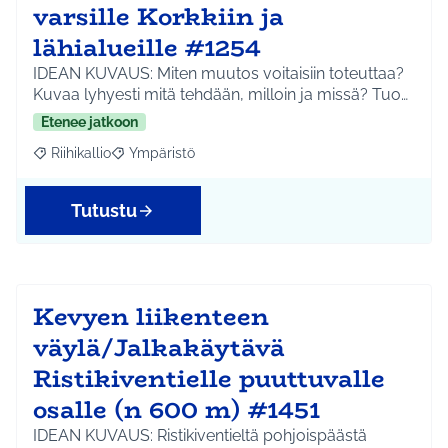
varsille Korkkiin ja
lähialueille #1254
IDEAN KUVAUS: Miten muutos voitaisiin toteuttaa?
Kuvaa lyhyesti mitä tehdään, milloin ja missä? Tuo…
Etenee jatkoon
Riihikallio
Ympäristö
Rajaa tulokset aihepiirin mukaan: Riihikallio
Rajaa tulokset teeman mukaan: Ympäristö
Tutustu
Kevyen liikenteen
väylä/Jalkakäytävä
Ristikiventielle puuttuvalle
osalle (n 600 m) #1451
IDEAN KUVAUS: Ristikiventieltä pohjoispäästä