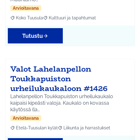
Arvioitavana
Koko Tuusula
Kulttuuri ja tapahtumat
Rajaa tulokset aihepiirin mukaan: Koko Tuusula
Rajaa tulokset teeman mukaan: Kulttuuri ja ta
Tutustu
Valot Lahelanpellon
Toukkapuiston
urheilukaukaloon #1426
Lahelanpellon Toukkapuiston urheilukaukalo
kaipaisi kipeästi valoja. Kaukalo on kovassa
käytössä (la…
Arvioitavana
Etelä-Tuusulan kylät
Liikunta ja harrastukset
Rajaa tulokset aihepiirin mukaan: Etelä-Tuusulan kylät
Rajaa tulokset teeman mukaan: Liikunta