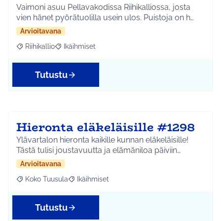
Vaimoni asuu Pellavakodissa Riihikalliossa, josta
vien hänet pyörätuolilla usein ulos. Puistoja on h…
Arvioitavana
Riihikallio
Ikäihmiset
Rajaa tulokset aihepiirin mukaan: Riihikallio
Rajaa tulokset teeman mukaan: Ikäihmiset
Tutustu
Hieronta eläkeläisille #1298
Ylävartalon hieronta kaikille kunnan eläkeläisille!
Tästä tulisi joustavuutta ja elämäniloa päiviin…
Arvioitavana
Koko Tuusula
Ikäihmiset
Rajaa tulokset aihepiirin mukaan: Koko Tuusula
Rajaa tulokset teeman mukaan: Ikäihmiset
Tutustu