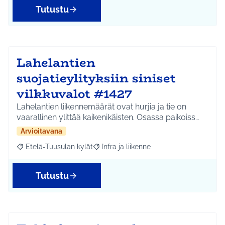
Tutustu
Lahelantien
suojatieylityksiin siniset
vilkkuvalot #1427
Lahelantien liikennemäärät ovat hurjia ja tie on
vaarallinen ylittää kaikenikäisten. Osassa paikoiss…
Arvioitavana
Etelä-Tuusulan kylät
Infra ja liikenne
Rajaa tulokset aihepiirin mukaan: Etelä-Tuusulan kylät
Rajaa tulokset teeman mukaan: Infra ja 
Tutustu