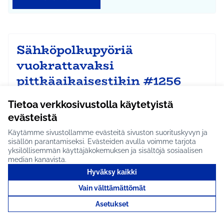
Sähköpolkupyöriä
vuokrattavaksi
pittkäaikaisestikin #1256
IDEAN KUVAUS: Sähköpolkupuöriä kuntalaisten
Tietoa verkkosivustolla käytetyistä
vuokrattavaksi vaikka viikko- tai kuukausivuokralla.
Aj…
evästeistä
Etenee jatkoon
Käytämme sivustollamme evästeitä sivuston suorituskyvyn ja
sisällön parantamiseksi. Evästeiden avulla voimme tarjota
Koko Tuusula
Liikunta ja harrastukset
Rajaa tulokset aihepiirin mukaan: Koko Tuusula
Rajaa tulokset teeman mukaan: Liikunta ja harr
yksilöllisemmän käyttäjäkokemuksen ja sisältöjä sosiaalisen
median kanavista.
Tutustu
Hyväksy kaikki
Vain välttämättömät
Asetukset