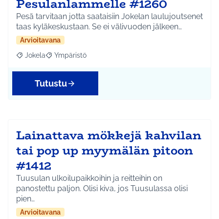
Pesulanlammelle #1260
Pesä tarvitaan jotta saataisiin Jokelan laulujoutsenet
taas kyläkeskustaan. Se ei välivuoden jälkeen…
Arvioitavana
Jokela
Ympäristö
Rajaa tulokset aihepiirin mukaan: Jokela
Rajaa tulokset teeman mukaan: Ympäristö
Tutustu
Lainattava mökkejä kahvilan
tai pop up myymälän pitoon
#1412
Tuusulan ulkoilupaikkoihin ja reitteihin on
panostettu paljon. Olisi kiva, jos Tuusulassa olisi
pien…
Arvioitavana