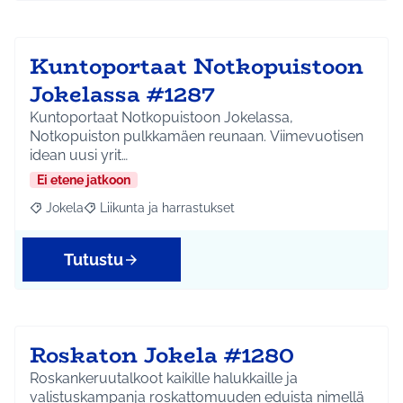
Kuntoportaat Notkopuistoon
Jokelassa #1287
Kuntoportaat Notkopuistoon Jokelassa,
Notkopuiston pulkkamäen reunaan. Viimevuotisen
idean uusi yrit…
Ei etene jatkoon
Jokela
Liikunta ja harrastukset
Rajaa tulokset aihepiirin mukaan: Jokela
Rajaa tulokset teeman mukaan: Liikunta ja harrastuks
Tutustu
Roskaton Jokela #1280
Roskankeruutalkoot kaikille halukkaille ja
valistuskampanja roskattomuuden eduista nimellä