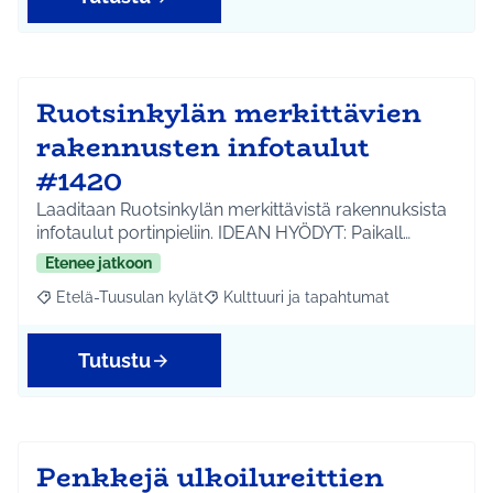
Ruotsinkylän merkittävien
rakennusten infotaulut
#1420
Laaditaan Ruotsinkylän merkittävistä rakennuksista
infotaulut portinpieliin. IDEAN HYÖDYT: Paikall…
Etenee jatkoon
Etelä-Tuusulan kylät
Kulttuuri ja tapahtumat
Rajaa tulokset aihepiirin mukaan: Etelä-Tuusulan kylät
Rajaa tulokset teeman mukaan: Kulttuur
Tutustu
Penkkejä ulkoilureittien