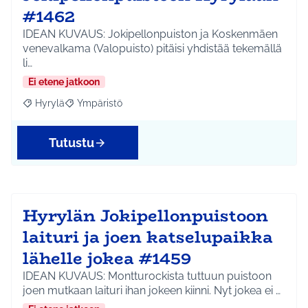
#1462
IDEAN KUVAUS: Jokipellonpuiston ja Koskenmäen
venevalkama (Valopuisto) pitäisi yhdistää tekemällä
li…
Ei etene jatkoon
Hyrylä
Ympäristö
Rajaa tulokset aihepiirin mukaan: Hyrylä
Rajaa tulokset teeman mukaan: Ympäristö
Tutustu
Hyrylän Jokipellonpuistoon
laituri ja joen katselupaikka
lähelle jokea #1459
IDEAN KUVAUS: Montturockista tuttuun puistoon
joen mutkaan laituri ihan jokeen kiinni. Nyt jokea ei …