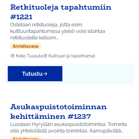
Retkituoleja tapahtumiin
#1221
Ostetaan retkituoleja, jotta esim.
kulttuuritapahtumissa yleisö voisi istahtaa
retkituoleille katsom…
Arvioitavana
Koko Tuusula
Kulttuuri ja tapahtumat
Rajaa tulokset aihepiirin mukaan: Koko Tuusula
Rajaa tulokset teeman mukaan: Kulttuuri ja ta
Tutustu
Asukaspuistotoiminnan
kehittäminen #1237
Luodaan Hyrylään asukaspuistotoimintaa. Toiminta
olisi yhteisöllistä avointa toimintaa. Aamupäivällä…