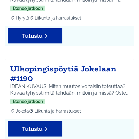
Etenee jatkoon
Hyrylä
Liikunta ja harrastukset
Rajaa tulokset aihepiirin mukaan: Hyrylä
Rajaa tulokset teeman mukaan: Liikunta ja harrastuks
Tutustu
Ulkopingispöytiä Jokelaan
#1190
IDEAN KUVAUS: Miten muutos voitaisiin toteuttaa?
Kuvaa lyhyesti mitä tehdään, milloin ja missä? Oste…
Etenee jatkoon
Jokela
Liikunta ja harrastukset
Rajaa tulokset aihepiirin mukaan: Jokela
Rajaa tulokset teeman mukaan: Liikunta ja harrastuks
Tutustu