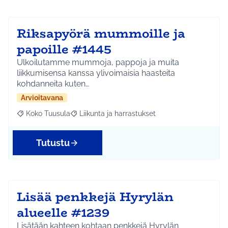
Riksapyörä mummoille ja
papoille #1445
Ulkoilutamme mummoja, pappoja ja muita
liikkumisensa kanssa ylivoimaisia haasteita
kohdanneita kuten…
Arvioitavana
Koko Tuusula
Liikunta ja harrastukset
Rajaa tulokset aihepiirin mukaan: Koko Tuusula
Rajaa tulokset teeman mukaan: Liikunta ja harr
Tutustu
Lisää penkkejä Hyrylän
alueelle #1239
Lisätään kahteen kohtaan penkkejä Hyrylän