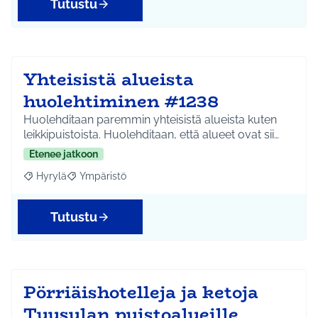
Tutustu
Yhteisistä alueista
huolehtiminen #1238
Huolehditaan paremmin yhteisistä alueista kuten
leikkipuistoista. Huolehditaan, että alueet ovat sii…
Etenee jatkoon
Hyrylä
Ympäristö
Rajaa tulokset aihepiirin mukaan: Hyrylä
Rajaa tulokset teeman mukaan: Ympäristö
Tutustu
Pörriäishotelleja ja ketoja
Tuusulan puistoalueille