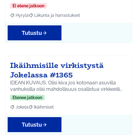
Ei etene jatkoon
Hyrylä
Liikunta ja harrastukset
Rajaa tulokset aihepiirin mukaan: Hyrylä
Rajaa tulokset teeman mukaan: Liikunta ja harrastuks
Tutustu
Ikäihmisille virkistystä
Jokelassa #1365
IDEAN KUVAUS: Olisi kiva jos kotonaan asuvilla
vanhuksilla olisi mahdollisuus osallistua virkkeelli…
Etenee jatkoon
Jokela
Ikäihmiset
Rajaa tulokset aihepiirin mukaan: Jokela
Rajaa tulokset teeman mukaan: Ikäihmiset
Tutustu