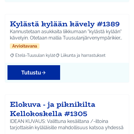
Kylästä kylään kävely #1389
Kannustetaan asukkaita liikkumaan "kylästä kylään"
kävelyin. Otetaan mallia Tuusulanjärvenympärikier…
Arvioitavana
Etelä-Tuusulan kylät
Liikunta ja harrastukset
Rajaa tulokset aihepiirin mukaan: Etelä-Tuusulan kylät
Rajaa tulokset teeman mukaan: Liikunta
Tutustu
Elokuva - ja piknikilta
Kellokoskella #1305
IDEAN KUVAUS: Valittuna kesäiltana /-iltoina
tarjottaisiin kyläläisille mahdollisuus katsoa yhdessä
…