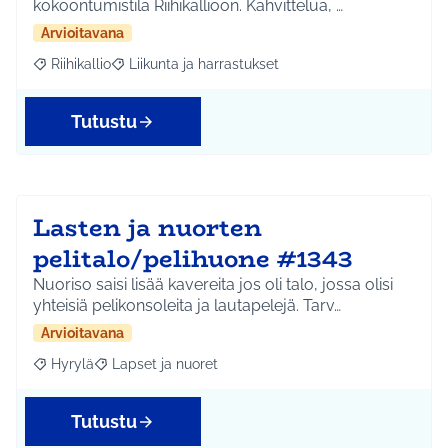
kokoontumistila Riihikallioon. Kahvittelua, …
Arvioitavana
Riihikallio
Liikunta ja harrastukset
Rajaa tulokset aihepiirin mukaan: Riihikallio
Rajaa tulokset teeman mukaan: Liikunta ja harrastu
Tutustu
Lasten ja nuorten
pelitalo/pelihuone #1343
Nuoriso saisi lisää kavereita jos oli talo, jossa olisi
yhteisiä pelikonsoleita ja lautapelejä. Tarv…
Arvioitavana
Hyrylä
Lapset ja nuoret
Rajaa tulokset aihepiirin mukaan: Hyrylä
Rajaa tulokset teeman mukaan: Lapset ja nuoret
Tutustu