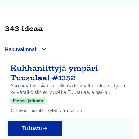
343 ideaa
Hakuvalinnat
Kukkaniittyjä ympäri
Tuusulaa! #1352
Asukkaat voisivat osallistua keväällä kukkaniittyjen
kylvätalkoisiin eri puolilla Tuusulaa, ainakin …
Etenee jatkoon
Etelä-Tuusulan kylät
Ympäristö
Rajaa tulokset aihepiirin mukaan: Etelä-Tuusulan kylät
Rajaa tulokset teeman mukaan: Ympäri
Tutustu