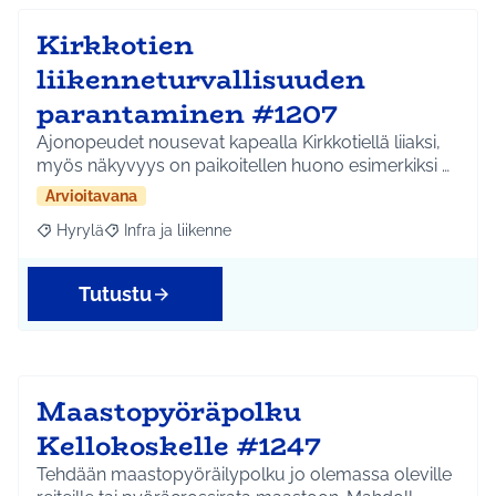
Kirkkotien
liikenneturvallisuuden
parantaminen #1207
Ajonopeudet nousevat kapealla Kirkkotiellä liiaksi,
myös näkyvyys on paikoitellen huono esimerkiksi …
Arvioitavana
Hyrylä
Infra ja liikenne
Rajaa tulokset aihepiirin mukaan: Hyrylä
Rajaa tulokset teeman mukaan: Infra ja liikenne
Tutustu
Maastopyöräpolku
Kellokoskelle #1247
Tehdään maastopyöräilypolku jo olemassa oleville