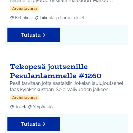
reiteille tai pyöräcrossirata maastoon. Mahdoll…
Arvioitavana
Kellokoski
Liikunta ja harrastukset
Rajaa tulokset aihepiirin mukaan: Kellokoski
Rajaa tulokset teeman mukaan: Liikunta ja harrast
Tutustu
Tekopesä joutsenille
Pesulanlammelle #1260
Pesä tarvitaan jotta saataisiin Jokelan laulujoutsenet
taas kyläkeskustaan. Se ei välivuoden jälkeen…
Arvioitavana
Jokela
Ympäristö
Rajaa tulokset aihepiirin mukaan: Jokela
Rajaa tulokset teeman mukaan: Ympäristö
Tutustu