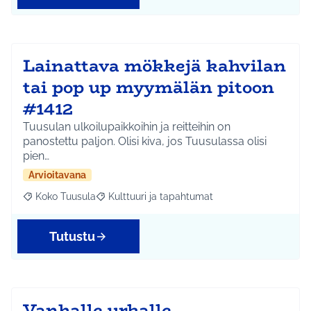
Lainattava mökkejä kahvilan
tai pop up myymälän pitoon
#1412
Tuusulan ulkoilupaikkoihin ja reitteihin on
panostettu paljon. Olisi kiva, jos Tuusulassa olisi
pien…
Arvioitavana
Koko Tuusula
Kulttuuri ja tapahtumat
Rajaa tulokset aihepiirin mukaan: Koko Tuusula
Rajaa tulokset teeman mukaan: Kulttuuri ja ta
Tutustu
Vanhalle urkalle