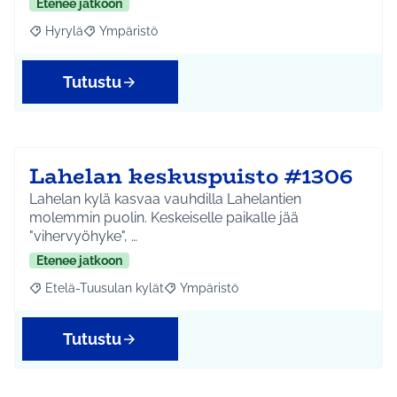
Etenee jatkoon
Hyrylä
Ympäristö
Rajaa tulokset aihepiirin mukaan: Hyrylä
Rajaa tulokset teeman mukaan: Ympäristö
Tutustu
Lahelan keskuspuisto #1306
Lahelan kylä kasvaa vauhdilla Lahelantien
molemmin puolin. Keskeiselle paikalle jää
"vihervyöhyke", …
Etenee jatkoon
Etelä-Tuusulan kylät
Ympäristö
Rajaa tulokset aihepiirin mukaan: Etelä-Tuusulan kylät
Rajaa tulokset teeman mukaan: Ympäri
Tutustu