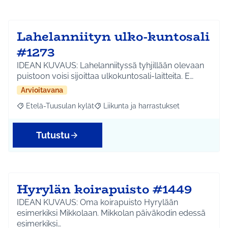
Lahelanniityn ulko-kuntosali
#1273
IDEAN KUVAUS: Lahelanniityssä tyhjillään olevaan
puistoon voisi sijoittaa ulkokuntosali-laitteita. E…
Arvioitavana
Etelä-Tuusulan kylät
Liikunta ja harrastukset
Rajaa tulokset aihepiirin mukaan: Etelä-Tuusulan kylät
Rajaa tulokset teeman mukaan: Liikunta
Tutustu
Hyrylän koirapuisto #1449
IDEAN KUVAUS: Oma koirapuisto Hyrylään
esimerkiksi Mikkolaan. Mikkolan päiväkodin edessä
esimerkiksi…