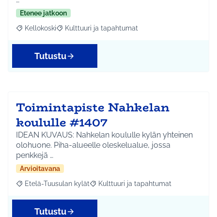
Etenee jatkoon
Kellokoski
Kulttuuri ja tapahtumat
Rajaa tulokset aihepiirin mukaan: Kellokoski
Rajaa tulokset teeman mukaan: Kulttuuri ja tapah
Tutustu
Toimintapiste Nahkelan
koululle #1407
IDEAN KUVAUS: Nahkelan koululle kylän yhteinen
olohuone. Piha-alueelle oleskelualue, jossa
penkkejä …
Arvioitavana
Etelä-Tuusulan kylät
Kulttuuri ja tapahtumat
Rajaa tulokset aihepiirin mukaan: Etelä-Tuusulan kylät
Rajaa tulokset teeman mukaan: Kulttuur
Tutustu