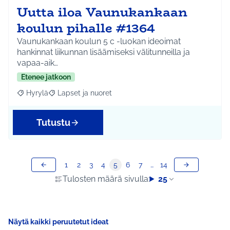
Uutta iloa Vaunukankaan
koulun pihalle #1364
Vaunukankaan koulun 5 c -luokan ideoimat
hankinnat liikunnan lisäämiseksi välitunneilla ja
vapaa-aik…
Etenee jatkoon
Hyrylä
Lapset ja nuoret
Rajaa tulokset aihepiirin mukaan: Hyrylä
Rajaa tulokset teeman mukaan: Lapset ja nuoret
Tutustu
1
2
3
4
5
6
7
…
14
Tulosten määrä sivulla:
25
Näytä kaikki peruutetut ideat