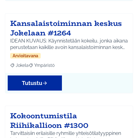
Kansalaistoiminnan keskus
Jokelaan #1264
IDEAN KUVAUS: Käynnistetään kokeilu, jonka aikana
perustetaan kaikille avoin kansalaistoiminnan kesk…
Arvioitavana
Jokela
Ympäristö
Rajaa tulokset aihepiirin mukaan: Jokela
Rajaa tulokset teeman mukaan: Ympäristö
Tutustu
Kokoontumistila
Riihikallioon #1300
Tarvittaisiin erilaisille ryhmille yhteisötilatyyppinen