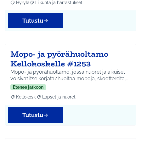
Hyrylä
Liikunta ja harrastukset
Rajaa tulokset aihepiirin mukaan: Hyrylä
Rajaa tulokset teeman mukaan: Liikunta ja harrastuks
Tutustu
Mopo- ja pyörähuoltamo
Kellokoskelle #1253
Mopo- ja pyörähuoltamo, jossa nuoret ja aikuiset
voisivat itse korjata/huoltaa mopoja, skoottereita,…
Etenee jatkoon
Kellokoski
Lapset ja nuoret
Rajaa tulokset aihepiirin mukaan: Kellokoski
Rajaa tulokset teeman mukaan: Lapset ja nuoret
Tutustu