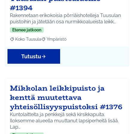
#1394
Rakennetaan erikokoisia pörriäishotelleja Tuusulan
puistoihin ja jätetään osa nurmikkoalueista leikk…
Etenee jatkoon
Koko Tuusula
Ympäristö
Rajaa tulokset aihepiirin mukaan: Koko Tuusula
Rajaa tulokset teeman mukaan: Ympäristö
Tutustu
Mikkolan leikkipuisto ja
kenttä muutettava
yhteisöllisyyspuistoksi #1376
Kuntolaitteita ja penkkejä sekä kirsikkapuita.
Iloksemme alueella muuttanut lapsiperheitä lisää.
Lap…