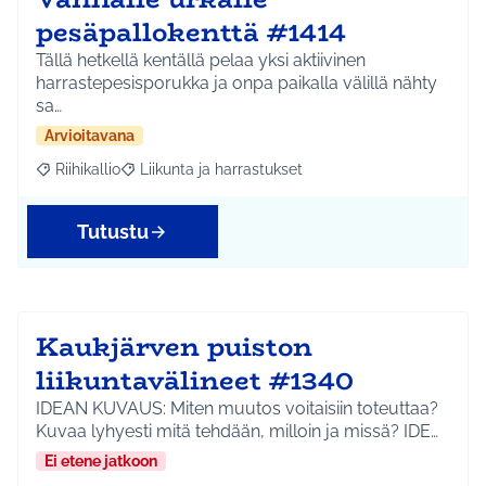
pesäpallokenttä #1414
Tällä hetkellä kentällä pelaa yksi aktiivinen
harrastepesisporukka ja onpa paikalla välillä nähty
sa…
Arvioitavana
Riihikallio
Liikunta ja harrastukset
Rajaa tulokset aihepiirin mukaan: Riihikallio
Rajaa tulokset teeman mukaan: Liikunta ja harrastu
Tutustu
Kaukjärven puiston
liikuntavälineet #1340
IDEAN KUVAUS: Miten muutos voitaisiin toteuttaa?
Kuvaa lyhyesti mitä tehdään, milloin ja missä? IDE…
Ei etene jatkoon