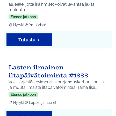
alueelle, jotta ikäihmiset voivat levähtää ja/tai
rentoutu…
Etenee jatkoon
Hyrylä
Ympäristö
Rajaa tulokset aihepiirin mukaan: Hyrylä
Rajaa tulokset teeman mukaan: Ympäristö
Tutustu
Lasten ilmainen
iltapäivätoiminta #1333
Voisi järjestää esimerkiksi purjehduskerhon, tanssia
ja muuta ilmaista iltapäivätoimintaa. Tämä lisä…
Etenee jatkoon
Hyrylä
Lapset ja nuoret
Rajaa tulokset aihepiirin mukaan: Hyrylä
Rajaa tulokset teeman mukaan: Lapset ja nuoret