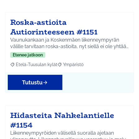
Roska-astioita
Autiorinteeseen #1151
Vaunukankaan ja Koskenmäen liikenneympyrän
välille tarvitaan roska-astioita, nyt siellä ei ole yhtää…
Etenee jatkoon
Etelä-Tuusulan kylät
Ympäristö
Rajaa tulokset aihepiirin mukaan: Etelä-Tuusulan kylät
Rajaa tulokset teeman mukaan: Ympäri
Tutustu
Hidasteita Nahkelantielle
#1154
Liikenneympyröiden välisellä suoralla ajetaan