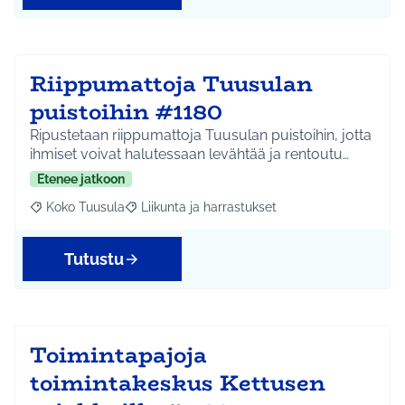
Riippumattoja Tuusulan
puistoihin #1180
Ripustetaan riippumattoja Tuusulan puistoihin, jotta
ihmiset voivat halutessaan levähtää ja rentoutu…
Etenee jatkoon
Koko Tuusula
Liikunta ja harrastukset
Rajaa tulokset aihepiirin mukaan: Koko Tuusula
Rajaa tulokset teeman mukaan: Liikunta ja harr
Tutustu
Toimintapajoja
toimintakeskus Kettusen