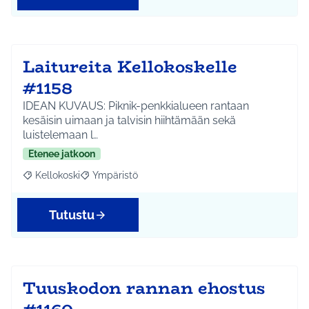
Laitureita Kellokoskelle
#1158
IDEAN KUVAUS: Piknik-penkkialueen rantaan
kesäisin uimaan ja talvisin hiihtämään sekä
luistelemaan l…
Etenee jatkoon
Kellokoski
Ympäristö
Rajaa tulokset aihepiirin mukaan: Kellokoski
Rajaa tulokset teeman mukaan: Ympäristö
Tutustu
Tuuskodon rannan ehostus