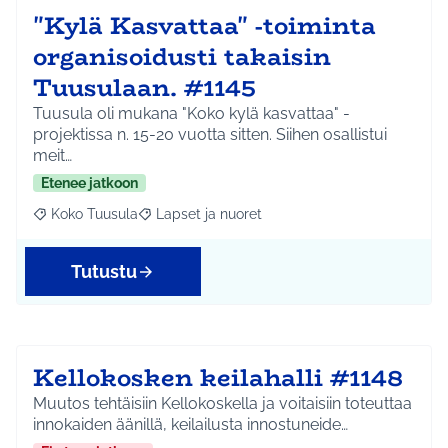
"Kylä Kasvattaa" -toiminta
organisoidusti takaisin
Tuusulaan. #1145
Tuusula oli mukana "Koko kylä kasvattaa" -
projektissa n. 15-20 vuotta sitten. Siihen osallistui
meit…
Etenee jatkoon
Koko Tuusula
Lapset ja nuoret
Rajaa tulokset aihepiirin mukaan: Koko Tuusula
Rajaa tulokset teeman mukaan: Lapset ja nuor
Tutustu
Kellokosken keilahalli #1148
Muutos tehtäisiin Kellokoskella ja voitaisiin toteuttaa
innokaiden äänillä, keilailusta innostuneide…