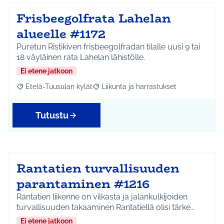
Frisbeegolfrata Lahelan
alueelle #1172
Puretun Ristikiven frisbeegolfradan tilalle uusi 9 tai
18 väyläinen rata Lahelan lähistölle.
Ei etene jatkoon
Etelä-Tuusulan kylät
Liikunta ja harrastukset
Rajaa tulokset aihepiirin mukaan: Etelä-Tuusulan kylät
Rajaa tulokset teeman mukaan: Liikunta
Tutustu
Rantatien turvallisuuden
parantaminen #1216
Rantatien liikenne on vilkasta ja jalankulkijoiden
turvallisuuden takaaminen Rantatiellä olisi tärke…
Ei etene jatkoon