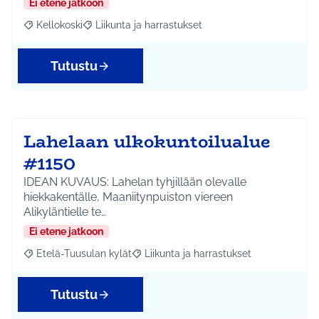
Ei etene jatkoon
Kellokoski
Liikunta ja harrastukset
Rajaa tulokset aihepiirin mukaan: Kellokoski
Rajaa tulokset teeman mukaan: Liikunta ja harrast
Tutustu
Lahelaan ulkokuntoilualue
#1150
IDEAN KUVAUS: Lahelan tyhjillään olevalle
hiekkakentälle, Maaniitynpuiston viereen
Alikyläntielle te…
Ei etene jatkoon
Etelä-Tuusulan kylät
Liikunta ja harrastukset
Rajaa tulokset aihepiirin mukaan: Etelä-Tuusulan kylät
Rajaa tulokset teeman mukaan: Liikunta
Tutustu