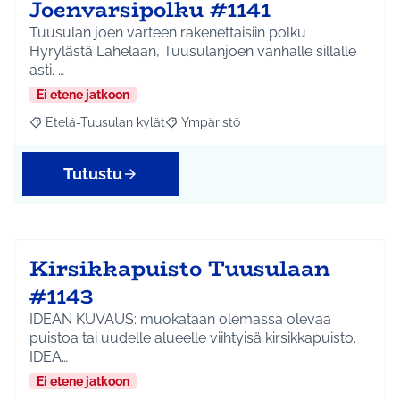
Joenvarsipolku #1141
Tuusulan joen varteen rakenettaisiin polku
Hyrylästä Lahelaan, Tuusulanjoen vanhalle sillalle
asti. …
Ei etene jatkoon
Etelä-Tuusulan kylät
Ympäristö
Rajaa tulokset aihepiirin mukaan: Etelä-Tuusulan kylät
Rajaa tulokset teeman mukaan: Ympäri
Tutustu
Kirsikkapuisto Tuusulaan
#1143
IDEAN KUVAUS: muokataan olemassa olevaa
puistoa tai uudelle alueelle viihtyisä kirsikkapuisto.
IDEA…
Ei etene jatkoon