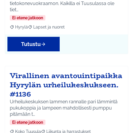
tietokonevuokraamon. Kaikilla ei Tuusulassa ole
tiet…
Ei etene jatkoon
Hyrylä
Lapset ja nuoret
Rajaa tulokset aihepiirin mukaan: Hyrylä
Rajaa tulokset teeman mukaan: Lapset ja nuoret
Tutustu
Virallinen avantouintipaikka
Hyrylän urheilukeskukseen.
#1136
Urheilukeskuksen lammen rannalle pari lämmintä
pukukoppia ja lampeen mahdollisesti pumppu
pitämään t…
Ei etene jatkoon
Koko Tuusula
Liikunta ja harrastukset