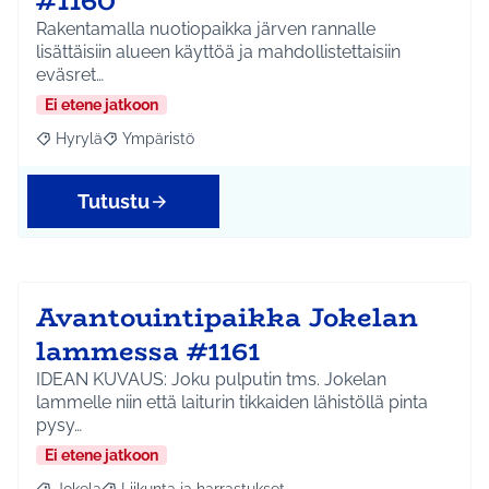
#1160
Rakentamalla nuotiopaikka järven rannalle
lisättäisiin alueen käyttöä ja mahdollistettaisiin
eväsret…
Ei etene jatkoon
Hyrylä
Ympäristö
Rajaa tulokset aihepiirin mukaan: Hyrylä
Rajaa tulokset teeman mukaan: Ympäristö
Tutustu
Avantouintipaikka Jokelan
lammessa #1161
IDEAN KUVAUS: Joku pulputin tms. Jokelan
lammelle niin että laiturin tikkaiden lähistöllä pinta
pysy…
Ei etene jatkoon