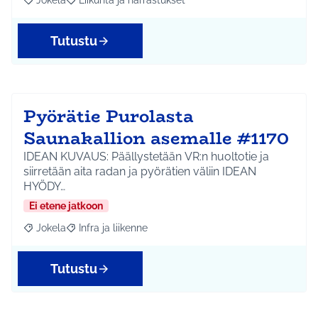
Jokela
Liikunta ja harrastukset
Rajaa tulokset aihepiirin mukaan: Jokela
Rajaa tulokset teeman mukaan: Liikunta ja harrastuks
Tutustu
Pyörätie Purolasta
Saunakallion asemalle #1170
IDEAN KUVAUS: Päällystetään VR:n huoltotie ja
siirretään aita radan ja pyörätien väliin IDEAN
HYÖDY…
Ei etene jatkoon
Jokela
Infra ja liikenne
Rajaa tulokset aihepiirin mukaan: Jokela
Rajaa tulokset teeman mukaan: Infra ja liikenne
Tutustu