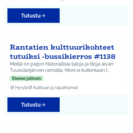
Rajaa tulokset aihepiirin mukaan: Koko Tuusula
Rajaa tulokset teeman mukaan: Liikunta ja harr
Tutustu
Rantatien kulttuurikohteet
tutuiksi -bussikierros #1138
Meillä on paljon historiallisia taloja ja tiloja aivan
Tuusulanjärven rannalla. Moni ei kuitenkaan t…
Etenee jatkoon
Hyrylä
Kulttuuri ja tapahtumat
Rajaa tulokset aihepiirin mukaan: Hyrylä
Rajaa tulokset teeman mukaan: Kulttuuri ja tapahtum
Tutustu