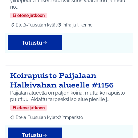
ylinopeutta. Liikenneturvallisuus vaarantuu ja melu
no…
Ei etene jatkoon
Etelä-Tuusulan kylät
Infra ja liikenne
Rajaa tulokset aihepiirin mukaan: Etelä-Tuusulan kylät
Rajaa tulokset teeman mukaan: Infra ja 
Tutustu
Koirapuisto Paijalaan
Halkivahan alueelle #1156
Paijalan alueella on paljon koiria, mutta koirapuisto
puuttuu. Aidattu tarpeeksi iso alue pienille j…
Ei etene jatkoon
Etelä-Tuusulan kylät
Ympäristö
Rajaa tulokset aihepiirin mukaan: Etelä-Tuusulan kylät
Rajaa tulokset teeman mukaan: Ympäri
Tutustu