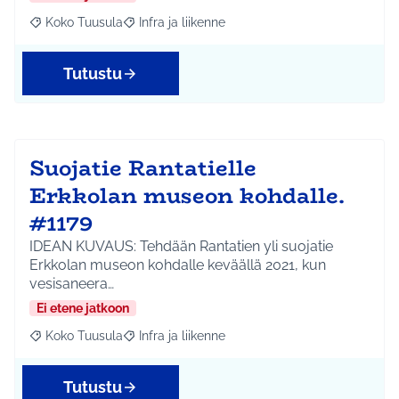
Koko Tuusula
Infra ja liikenne
Rajaa tulokset aihepiirin mukaan: Koko Tuusula
Rajaa tulokset teeman mukaan: Infra ja liikenne
Tutustu
Suojatie Rantatielle
Erkkolan museon kohdalle.
#1179
IDEAN KUVAUS: Tehdään Rantatien yli suojatie
Erkkolan museon kohdalle keväällä 2021, kun
vesisaneera…
Ei etene jatkoon
Koko Tuusula
Infra ja liikenne
Rajaa tulokset aihepiirin mukaan: Koko Tuusula
Rajaa tulokset teeman mukaan: Infra ja liikenne
Tutustu