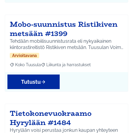
Mobo-suunnistus Ristikiven
metsään #1399
Tehdään mobiilisuunnistusrata eli nykyaikainen
kiintorastireitistö Ristikiven metsään. Tuusulan Voim…
Arvioitavana
Koko Tuusula
Liikunta ja harrastukset
Rajaa tulokset aihepiirin mukaan: Koko Tuusula
Rajaa tulokset teeman mukaan: Liikunta ja harr
Tutustu
Tietokonevuokraamo
Hyrylään #1484
Hyrylään voisi perustaa jonkun kaupan yhteyteen