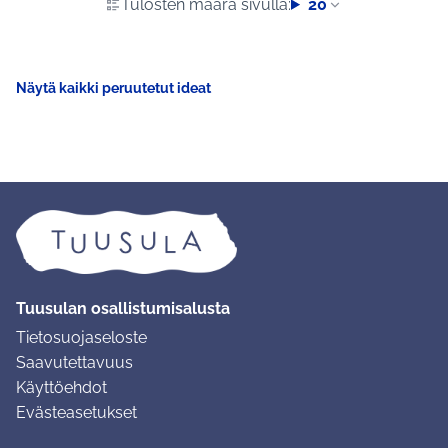
Tulosten määrä sivulla:
20
Näytä kaikki peruutetut ideat
Tuusulan osallistumisalusta
Tietosuojaseloste
Saavutettavuus
Käyttöehdot
Evästeasetukset