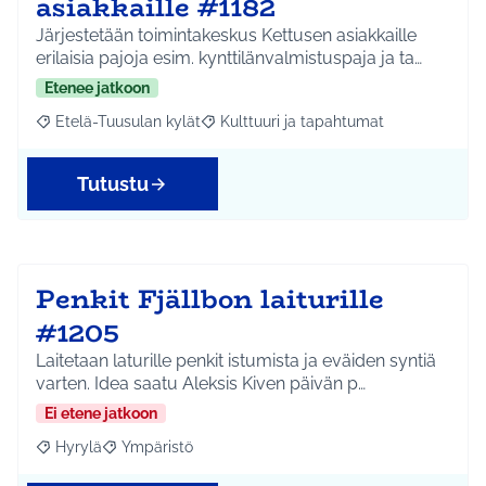
asiakkaille #1182
Järjestetään toimintakeskus Kettusen asiakkaille
erilaisia pajoja esim. kynttilänvalmistuspaja ja ta…
Etenee jatkoon
Etelä-Tuusulan kylät
Kulttuuri ja tapahtumat
Rajaa tulokset aihepiirin mukaan: Etelä-Tuusulan kylät
Rajaa tulokset teeman mukaan: Kulttuur
Tutustu
Penkit Fjällbon laiturille
#1205
Laitetaan laturille penkit istumista ja eväiden syntiä
varten. Idea saatu Aleksis Kiven päivän p…
Ei etene jatkoon
Hyrylä
Ympäristö
Rajaa tulokset aihepiirin mukaan: Hyrylä
Rajaa tulokset teeman mukaan: Ympäristö