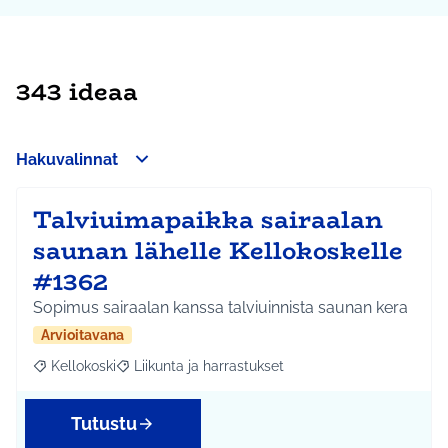
343 ideaa
Hakuvalinnat
Talviuimapaikka sairaalan
saunan lähelle Kellokoskelle
#1362
Sopimus sairaalan kanssa talviuinnista saunan kera
Arvioitavana
Kellokoski
Liikunta ja harrastukset
Rajaa tulokset aihepiirin mukaan: Kellokoski
Rajaa tulokset teeman mukaan: Liikunta ja harrast
Tutustu