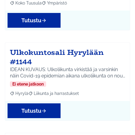
Koko Tuusula
Ympäristö
Rajaa tulokset aihepiirin mukaan: Koko Tuusula
Rajaa tulokset teeman mukaan: Ympäristö
Tutustu
Ulkokuntosali Hyrylään
#1144
IDEAN KUVAUS: Ulkoliikunta virkistää ja varsinkin
näin Covid-19 epidemian aikana ulkoliikunta on nou…
Ei etene jatkoon
Hyrylä
Liikunta ja harrastukset
Rajaa tulokset aihepiirin mukaan: Hyrylä
Rajaa tulokset teeman mukaan: Liikunta ja harrastuks
Tutustu