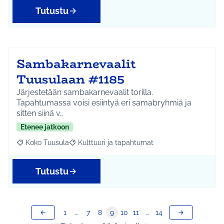
Tutustu
Sambakarnevaalit
Tuusulaan #1185
Järjestetään sambakarnevaalit torilla.
Tapahtumassa voisi esiintyä eri samabryhmiä ja
sitten siinä v…
Etenee jatkoon
Koko Tuusula
Kulttuuri ja tapahtumat
Rajaa tulokset aihepiirin mukaan: Koko Tuusula
Rajaa tulokset teeman mukaan: Kulttuuri ja ta
Tutustu
1
…
7
8
9
10
11
…
14