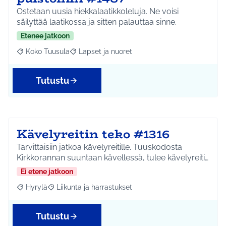
Ostetaan uusia hiekkalaatikkoleluja. Ne voisi
säilyttää laatikossa ja sitten palauttaa sinne.
Etenee jatkoon
Koko Tuusula
Lapset ja nuoret
Rajaa tulokset aihepiirin mukaan: Koko Tuusula
Rajaa tulokset teeman mukaan: Lapset ja nuor
Tutustu
Kävelyreitin teko #1316
Tarvittaisiin jatkoa kävelyreitille. Tuuskodosta
Kirkkorannan suuntaan kävellessä, tulee kävelyreiti…
Ei etene jatkoon
Hyrylä
Liikunta ja harrastukset
Rajaa tulokset aihepiirin mukaan: Hyrylä
Rajaa tulokset teeman mukaan: Liikunta ja harrastuks
Tutustu