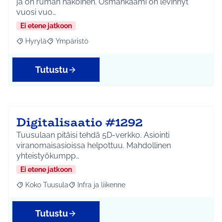
ja on ruman näköinen. Osmankäämi on levinnyt
vuosi vuo…
Ei etene jatkoon
Hyrylä
Ympäristö
Rajaa tulokset aihepiirin mukaan: Hyrylä
Rajaa tulokset teeman mukaan: Ympäristö
Tutustu
Digitalisaatio #1292
Tuusulaan pitäisi tehdä 5D-verkko. Asiointi
viranomaisasioissa helpottuu. Mahdollinen
yhteistyökumpp…
Ei etene jatkoon
Koko Tuusula
Infra ja liikenne
Rajaa tulokset aihepiirin mukaan: Koko Tuusula
Rajaa tulokset teeman mukaan: Infra ja liikenne
Tutustu