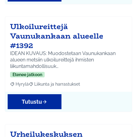
Ulkoilureittejä
Vaunukankaan alueelle
#1392
IDEAN KUVAUS: Muodostetaan Vaunukankaan
alueen metsiin ulkoilureittejä ihmisten
liikuntamahdollisuuk…
Etenee jatkoon
Hyrylä
Liikunta ja harrastukset
Rajaa tulokset aihepiirin mukaan: Hyrylä
Rajaa tulokset teeman mukaan: Liikunta ja harrastuks
Tutustu
Urheilukeskuksen