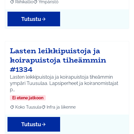
Riihikallio
Ympäristö
Rajaa tulokset aihepiirin mukaan: Riihikallio
Rajaa tulokset teeman mukaan: Ympäristö
Tutustu
Lasten leikkipuistoja ja
koirapuistoja tiheämmin
#1334
Lasten leikkipuistoja ja koirapuistoja tiheämmin
ympäri Tuusulaa. Lapsiperheet ja koiranomistajat
p…
Ei etene jatkoon
Koko Tuusula
Infra ja liikenne
Rajaa tulokset aihepiirin mukaan: Koko Tuusula
Rajaa tulokset teeman mukaan: Infra ja liikenne
Tutustu