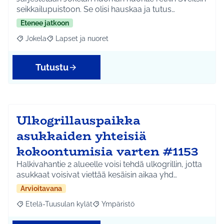
seikkailupuistoon. Se olisi hauskaa ja tutus…
Etenee jatkoon
Jokela
Lapset ja nuoret
Rajaa tulokset aihepiirin mukaan: Jokela
Rajaa tulokset teeman mukaan: Lapset ja nuoret
Tutustu
Ulkogrillauspaikka
asukkaiden yhteisiä
kokoontumisia varten #1153
Halkivahantie 2 alueelle voisi tehdä ulkogrillin, jotta
asukkaat voisivat viettää kesäisin aikaa yhd…
Arvioitavana
Etelä-Tuusulan kylät
Ympäristö
Rajaa tulokset aihepiirin mukaan: Etelä-Tuusulan kylät
Rajaa tulokset teeman mukaan: Ympäri