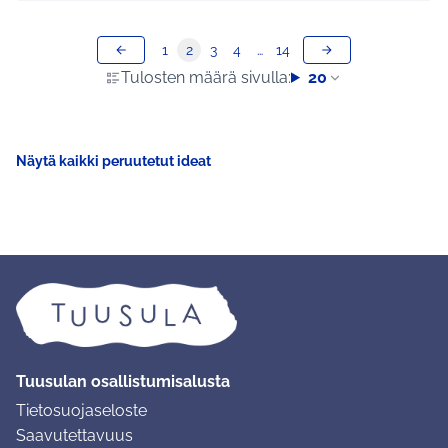
1
2
3
4
…
14
Tulosten määrä sivulla:
20
Näytä kaikki peruutetut ideat
Tuusulan osallistumisalusta
Tietosuojaseloste
Saavutettavuus