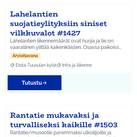
Lahelantien
suojatieylityksiin siniset
vilkkuvalot #1427
Lahelantien liikennemäärät ovat hurjia ja tie on
vaarallinen ylittää kaikenikäisten. Osassa paikoiss…
Arvioitavana
Etelä-Tuusulan kylät
Infra ja liikenne
Rajaa tulokset aihepiirin mukaan: Etelä-Tuusulan kylät
Rajaa tulokset teeman mukaan: Infra ja 
Tutustu
Rantatie mukavaksi ja
turvalliseksi kaikille #1503
Rantatie/museotie paremmaksi ulkoilijoille ja