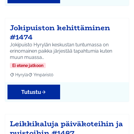
Jokipuiston kehittäminen
#1474
Jokipuisto Hyrylän keskustan tuntumassa on
erinomainen paikka järjestää tapahtumia kuten
muun muassa…
Ei etene jatkoon
Hyrylä
Ympäristö
Rajaa tulokset aihepiirin mukaan: Hyrylä
Rajaa tulokset teeman mukaan: Ympäristö
Tutustu
Leikkikaluja päiväkoteihin ja
puistoihin #1487