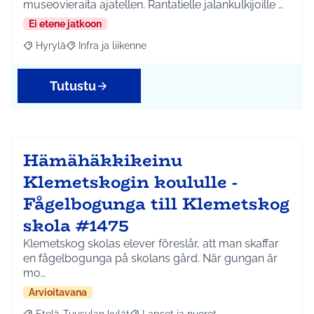
museovieraita ajatellen. Rantatielle jalankulkijoille …
Ei etene jatkoon
Hyrylä
Infra ja liikenne
Rajaa tulokset aihepiirin mukaan: Hyrylä
Rajaa tulokset teeman mukaan: Infra ja liikenne
Tutustu
Hämähäkkikeinu
Klemetskogin koululle -
Fågelbogunga till Klemetskog
skola #1475
Klemetskog skolas elever föreslår, att man skaffar
en fågelbogunga på skolans gård. När gungan är
mo…
Arvioitavana