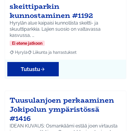
skeittiparkin
kunnostaminen #1192
Hyrylän alue kaipaisi kunnollista skeitti- ja
skuuttiparkkia. Lajien suosio on valtavassa
kasvussa, …
Ei etene jatkoon
Hyrylä
Liikunta ja harrastukset
Rajaa tulokset aihepiirin mukaan: Hyrylä
Rajaa tulokset teeman mukaan: Liikunta ja harrastuks
Tutustu
Tuusulanjoen perkaaminen
Jokipolun ympäristössä
#1416
IDEAN KUVAUS: Osmankäämi estää joen virtausta