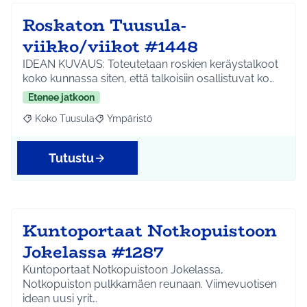
Roskaton Tuusula-
viikko/viikot #1448
IDEAN KUVAUS: Toteutetaan roskien keräystalkoot
koko kunnassa siten, että talkoisiin osallistuvat ko…
Etenee jatkoon
Koko Tuusula
Ympäristö
Rajaa tulokset aihepiirin mukaan: Koko Tuusula
Rajaa tulokset teeman mukaan: Ympäristö
Tutustu
Kuntoportaat Notkopuistoon
Jokelassa #1287
Kuntoportaat Notkopuistoon Jokelassa,
Notkopuiston pulkkamäen reunaan. Viimevuotisen
idean uusi yrit…