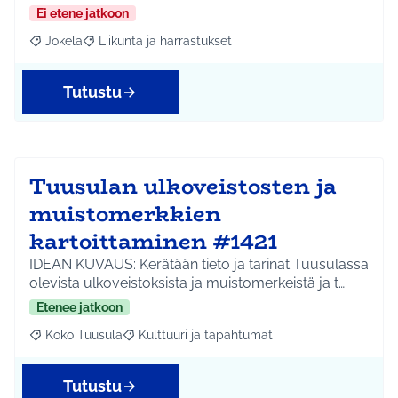
Ei etene jatkoon
Jokela
Liikunta ja harrastukset
Rajaa tulokset aihepiirin mukaan: Jokela
Rajaa tulokset teeman mukaan: Liikunta ja harrastuks
Tutustu
Tuusulan ulkoveistosten ja
muistomerkkien
kartoittaminen #1421
IDEAN KUVAUS: Kerätään tieto ja tarinat Tuusulassa
olevista ulkoveistoksista ja muistomerkeistä ja t…
Etenee jatkoon
Koko Tuusula
Kulttuuri ja tapahtumat
Rajaa tulokset aihepiirin mukaan: Koko Tuusula
Rajaa tulokset teeman mukaan: Kulttuuri ja ta
Tutustu