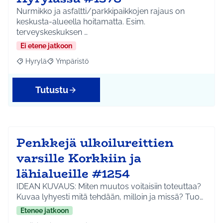
Nurmikko ja asfaltti/parkkipaikkojen rajaus on
keskusta-alueella hoitamatta. Esim.
terveyskeskuksen …
Ei etene jatkoon
Hyrylä
Ympäristö
Rajaa tulokset aihepiirin mukaan: Hyrylä
Rajaa tulokset teeman mukaan: Ympäristö
Tutustu
Penkkejä ulkoilureittien
varsille Korkkiin ja
lähialueille #1254
IDEAN KUVAUS: Miten muutos voitaisiin toteuttaa?
Kuvaa lyhyesti mitä tehdään, milloin ja missä? Tuo…
Etenee jatkoon