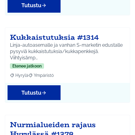
Tutustu
Kukkaistutuksia #1314
Linja-autoasemalle ja vanhan S-marketin edustalle
pysyviä kukkaistutuksia/kukkapenkkejä.
Viihtyisämp…
Etenee jatkoon
Hyrylä
Ympäristö
Rajaa tulokset aihepiirin mukaan: Hyrylä
Rajaa tulokset teeman mukaan: Ympäristö
Tutustu
Nurmialueiden rajaus
Hyrylässä #1378