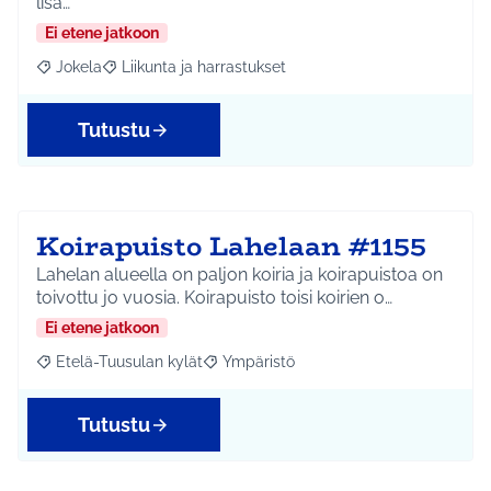
lisä…
Ei etene jatkoon
Jokela
Liikunta ja harrastukset
Rajaa tulokset aihepiirin mukaan: Jokela
Rajaa tulokset teeman mukaan: Liikunta ja harrastuks
Tutustu
Koirapuisto Lahelaan #1155
Lahelan alueella on paljon koiria ja koirapuistoa on
toivottu jo vuosia. Koirapuisto toisi koirien o…
Ei etene jatkoon
Etelä-Tuusulan kylät
Ympäristö
Rajaa tulokset aihepiirin mukaan: Etelä-Tuusulan kylät
Rajaa tulokset teeman mukaan: Ympäri
Tutustu