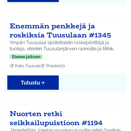
Enemmän penkkejä ja
roskiksia Tuusulaan #1345
Ympäri Tuusulaa sijoitettaisiin roskapönttöjä ja
tuoleja, etenkin Tuusulanjärven rannoille ja Riihik…
Etenee jatkoon
Koko Tuusula
Ympäristö
Rajaa tulokset aihepiirin mukaan: Koko Tuusula
Rajaa tulokset teeman mukaan: Ympäristö
Tutustu
Nuorten retki
seikkailupuistioon #1194
Järjestetään Jokelan nuorkan nuorille retkin Sveitsin