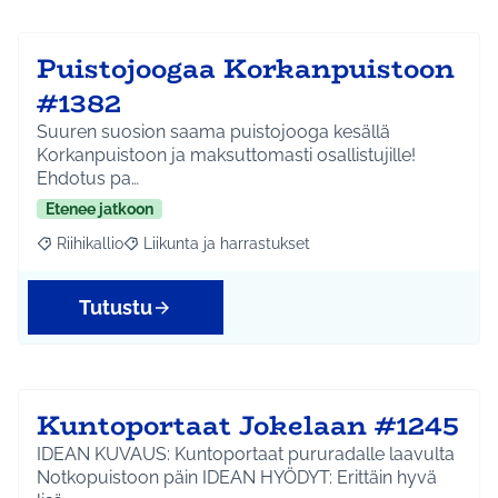
Puistojoogaa Korkanpuistoon
#1382
Suuren suosion saama puistojooga kesällä
Korkanpuistoon ja maksuttomasti osallistujille!
Ehdotus pa…
Etenee jatkoon
Riihikallio
Liikunta ja harrastukset
Rajaa tulokset aihepiirin mukaan: Riihikallio
Rajaa tulokset teeman mukaan: Liikunta ja harrastu
Tutustu
Kuntoportaat Jokelaan #1245
IDEAN KUVAUS: Kuntoportaat pururadalle laavulta
Notkopuistoon päin IDEAN HYÖDYT: Erittäin hyvä