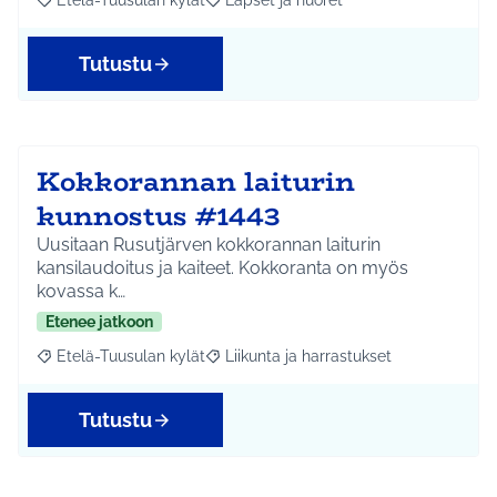
Etelä-Tuusulan kylät
Lapset ja nuoret
Rajaa tulokset aihepiirin mukaan: Etelä-Tuusulan kylät
Rajaa tulokset teeman mukaan: Lapset 
Tutustu
Kokkorannan laiturin
kunnostus #1443
Uusitaan Rusutjärven kokkorannan laiturin
kansilaudoitus ja kaiteet. Kokkoranta on myös
kovassa k…
Etenee jatkoon
Etelä-Tuusulan kylät
Liikunta ja harrastukset
Rajaa tulokset aihepiirin mukaan: Etelä-Tuusulan kylät
Rajaa tulokset teeman mukaan: Liikunta
Tutustu