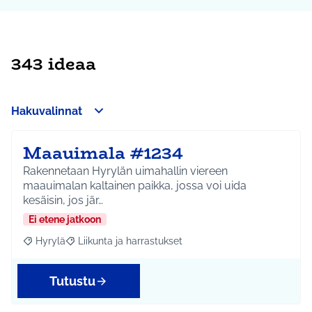
343 ideaa
Hakuvalinnat
Maauimala #1234
Rakennetaan Hyrylän uimahallin viereen
maauimalan kaltainen paikka, jossa voi uida
kesäisin, jos jär…
Ei etene jatkoon
Hyrylä
Liikunta ja harrastukset
Rajaa tulokset aihepiirin mukaan: Hyrylä
Rajaa tulokset teeman mukaan: Liikunta ja harrastuks
Tutustu