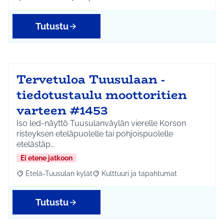
Rajaa tulokset aihepiirin mukaan: Koko Tuusula
Rajaa tulokset teeman mukaan: Ympäristö
Tutustu
Tervetuloa Tuusulaan -
tiedotustaulu moottoritien
varteen #1453
Iso led-näyttö Tuusulanväylän vierelle Korson
risteyksen eteläpuolelle tai pohjoispuolelle
etelästäp…
Ei etene jatkoon
Etelä-Tuusulan kylät
Kulttuuri ja tapahtumat
Rajaa tulokset aihepiirin mukaan: Etelä-Tuusulan kylät
Rajaa tulokset teeman mukaan: Kulttuur
Tutustu