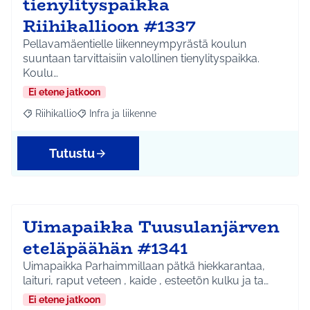
tienylityspaikka
Riihikallioon #1337
Pellavamäentielle liikenneympyrästä koulun
suuntaan tarvittaisiin valollinen tienylityspaikka.
Koulu…
Ei etene jatkoon
Riihikallio
Infra ja liikenne
Rajaa tulokset aihepiirin mukaan: Riihikallio
Rajaa tulokset teeman mukaan: Infra ja liikenne
Tutustu
Uimapaikka Tuusulanjärven
eteläpäähän #1341
Uimapaikka Parhaimmillaan pätkä hiekkarantaa,
laituri, raput veteen , kaide , esteetön kulku ja ta…
Ei etene jatkoon