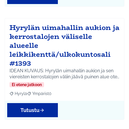
Hyrylän uimahallin aukion ja
kerrostalojen väliselle
alueelle
leikkikenttä/ulkokuntosali
#1393
IDEAN KUVAUS: Hyrylän uimahallin aukion ja sen
viereisten kerrostalojen väliin jäävä puinen alue ote…
Ei etene jatkoon
Hyrylä
Ympäristö
Rajaa tulokset aihepiirin mukaan: Hyrylä
Rajaa tulokset teeman mukaan: Ympäristö
Tutustu