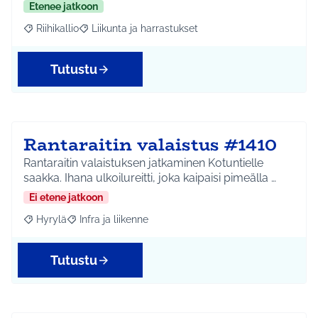
Etenee jatkoon
Riihikallio
Liikunta ja harrastukset
Rajaa tulokset aihepiirin mukaan: Riihikallio
Rajaa tulokset teeman mukaan: Liikunta ja harrastu
Tutustu
Rantaraitin valaistus #1410
Rantaraitin valaistuksen jatkaminen Kotuntielle
saakka. Ihana ulkoilureitti, joka kaipaisi pimeälla …
Ei etene jatkoon
Hyrylä
Infra ja liikenne
Rajaa tulokset aihepiirin mukaan: Hyrylä
Rajaa tulokset teeman mukaan: Infra ja liikenne
Tutustu