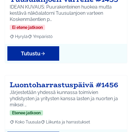
IDEAN KUVAUS: Puurakenteinen huokea mutta
kestävä näköalatorni Tuusulanjoen varteen
Koskenmäentien p…
Ei etene jatkoon
Hyrylä
Ympäristö
Rajaa tulokset aihepiirin mukaan: Hyrylä
Rajaa tulokset teeman mukaan: Ympäristö
Tutustu
Luontoharrastuspäivä #1456
Järjestetään yhdessä kunnassa toimivien
yhdistysten ja yritysten kanssa lasten ja nuorten ja
miksei …
Etenee jatkoon
Koko Tuusula
Liikunta ja harrastukset
Rajaa tulokset aihepiirin mukaan: Koko Tuusula
Rajaa tulokset teeman mukaan: Liikunta ja harr