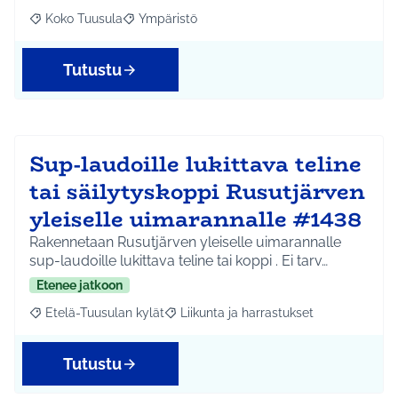
Koko Tuusula
Ympäristö
Rajaa tulokset aihepiirin mukaan: Koko Tuusula
Rajaa tulokset teeman mukaan: Ympäristö
Tutustu
Sup-laudoille lukittava teline
tai säilytyskoppi Rusutjärven
yleiselle uimarannalle #1438
Rakennetaan Rusutjärven yleiselle uimarannalle
sup-laudoille lukittava teline tai koppi . Ei tarv…
Etenee jatkoon
Etelä-Tuusulan kylät
Liikunta ja harrastukset
Rajaa tulokset aihepiirin mukaan: Etelä-Tuusulan kylät
Rajaa tulokset teeman mukaan: Liikunta
Tutustu