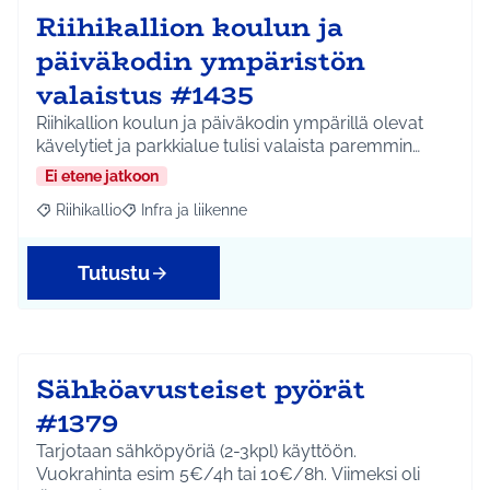
Riihikallion koulun ja
päiväkodin ympäristön
valaistus #1435
Riihikallion koulun ja päiväkodin ympärillä olevat
kävelytiet ja parkkialue tulisi valaista paremmin…
Ei etene jatkoon
Riihikallio
Infra ja liikenne
Rajaa tulokset aihepiirin mukaan: Riihikallio
Rajaa tulokset teeman mukaan: Infra ja liikenne
Tutustu
Sähköavusteiset pyörät
#1379
Tarjotaan sähköpyöriä (2-3kpl) käyttöön.
Vuokrahinta esim 5€/4h tai 10€/8h. Viimeksi oli