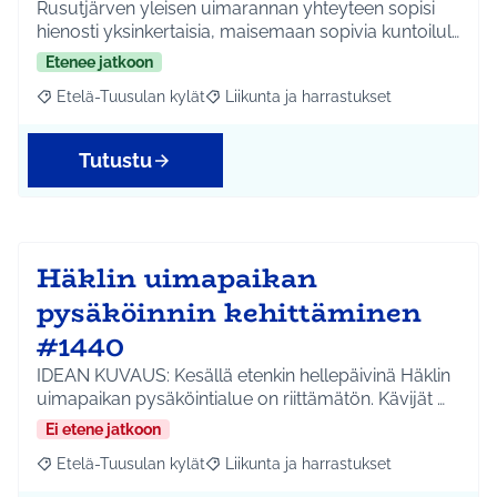
Rusutjärven yleisen uimarannan yhteyteen sopisi
hienosti yksinkertaisia, maisemaan sopivia kuntoilul…
Etenee jatkoon
Etelä-Tuusulan kylät
Liikunta ja harrastukset
Rajaa tulokset aihepiirin mukaan: Etelä-Tuusulan kylät
Rajaa tulokset teeman mukaan: Liikunta
Tutustu
Häklin uimapaikan
pysäköinnin kehittäminen
#1440
IDEAN KUVAUS: Kesällä etenkin hellepäivinä Häklin
uimapaikan pysäköintialue on riittämätön. Kävijät …
Ei etene jatkoon
Etelä-Tuusulan kylät
Liikunta ja harrastukset
Rajaa tulokset aihepiirin mukaan: Etelä-Tuusulan kylät
Rajaa tulokset teeman mukaan: Liikunta