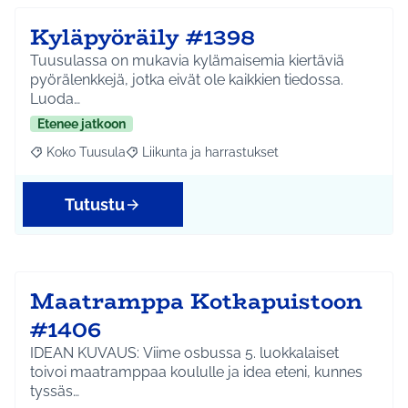
Kyläpyöräily #1398
Tuusulassa on mukavia kylämaisemia kiertäviä
pyörälenkkejä, jotka eivät ole kaikkien tiedossa.
Luoda…
Etenee jatkoon
Koko Tuusula
Liikunta ja harrastukset
Rajaa tulokset aihepiirin mukaan: Koko Tuusula
Rajaa tulokset teeman mukaan: Liikunta ja harr
Tutustu
Maatramppa Kotkapuistoon
#1406
IDEAN KUVAUS: Viime osbussa 5. luokkalaiset
toivoi maatramppaa koululle ja idea eteni, kunnes
tyssäs…