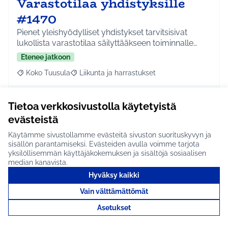
Varastotilaa yhdistyksille
#1470
Pienet yleishyödylliset yhdistykset tarvitsisivat
lukollista varastotilaa säilyttääkseen toiminnalle…
Etenee jatkoon
Koko Tuusula
Liikunta ja harrastukset
Rajaa tulokset aihepiirin mukaan: Koko Tuusula
Rajaa tulokset teeman mukaan: Liikunta ja harr
Tutustu
Tietoa verkkosivustolla käytetyistä
evästeistä
Käytämme sivustollamme evästeitä sivuston suorituskyvyn ja
sisällön parantamiseksi. Evästeiden avulla voimme tarjota
Valotaidetapahtuma
yksilöllisemmän käyttäjäkokemuksen ja sisältöjä sosiaalisen
median kanavista.
Tuusulaan #1472
Hyväksy kaikki
IDEAN KUVAUS: Tuusulassa on useita valaistuksen
Vain välttämättömät
ja taiteen ammattilaisia. Yhteistyötoteutuksena voit…
Asetukset
Etenee jatkoon
Koko Tuusula
Kulttuuri ja tapahtumat