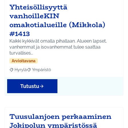
Yhteisöllisyyttä
vanhoilleKIN
omakotialueille (Mikkola)
#1413
Kaikki kykkivät omalla pihallaan. Alueen lapset,
vanhemmat ja isovanhemmat tulee saattaa
turvallises…
Arvioitavana
Hyrylä
Ympäristö
Rajaa tulokset aihepiirin mukaan: Hyrylä
Rajaa tulokset teeman mukaan: Ympäristö
Tutustu
Tuusulanjoen perkaaminen
Jokipolun ympäristössä