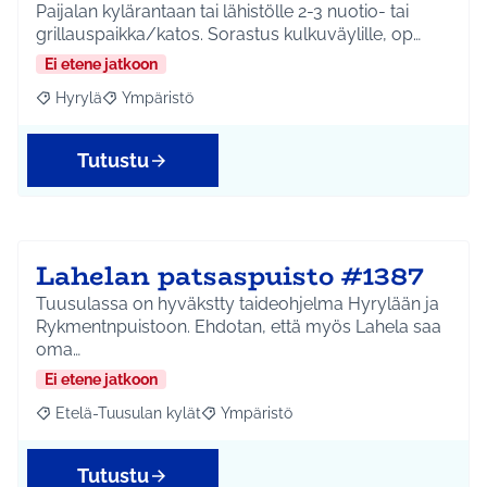
Paijalan kylärantaan tai lähistölle 2-3 nuotio- tai
grillauspaikka/katos. Sorastus kulkuväylille, op…
Ei etene jatkoon
Hyrylä
Ympäristö
Rajaa tulokset aihepiirin mukaan: Hyrylä
Rajaa tulokset teeman mukaan: Ympäristö
Tutustu
Lahelan patsaspuisto #1387
Tuusulassa on hyväkstty taideohjelma Hyrylään ja
Rykmentnpuistoon. Ehdotan, että myös Lahela saa
oma…
Ei etene jatkoon
Etelä-Tuusulan kylät
Ympäristö
Rajaa tulokset aihepiirin mukaan: Etelä-Tuusulan kylät
Rajaa tulokset teeman mukaan: Ympäri
Tutustu