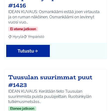
#1416
IDEAN KUVAUS: Osmankäämi estää joen virtausta
ja on ruman näköinen. Osmankäämi on levinnyt
vuosi vuo…
Ei etene jatkoon
Hyrylä
Ympäristö
Rajaa tulokset aihepiirin mukaan: Hyrylä
Rajaa tulokset teeman mukaan: Ympäristö
Tutustu
Tuusulan suurimmat puut
#1423
IDEAN KUVAUS: Kerätään tieto Tuusulan
suurimmista puista puulajeittain. Ruotsinkylän
tutkimusmetsäss…
Etenee jatkoon