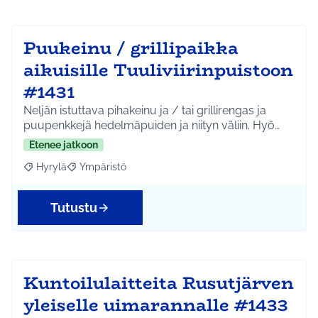
Puukeinu / grillipaikka
aikuisille Tuuliviirinpuistoon
#1431
Neljän istuttava pihakeinu ja / tai grillirengas ja
puupenkkejä hedelmäpuiden ja niityn väliin. Hyö…
Etenee jatkoon
Hyrylä
Ympäristö
Rajaa tulokset aihepiirin mukaan: Hyrylä
Rajaa tulokset teeman mukaan: Ympäristö
Tutustu
Kuntoilulaitteita Rusutjärven
yleiselle uimarannalle #1433