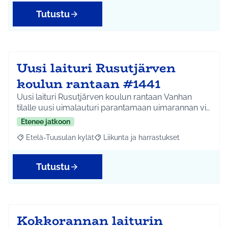
Tutustu
Uusi laituri Rusutjärven
koulun rantaan #1441
Uusi laituri Rusutjärven koulun rantaan Vanhan
tilalle uusi uimalauturi parantamaan uimarannan vi…
Etenee jatkoon
Etelä-Tuusulan kylät
Liikunta ja harrastukset
Rajaa tulokset aihepiirin mukaan: Etelä-Tuusulan kylät
Rajaa tulokset teeman mukaan: Liikunta
Tutustu
Kokkorannan laiturin