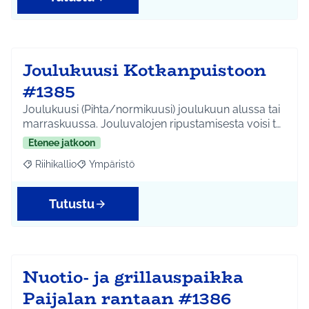
Joulukuusi Kotkanpuistoon
#1385
Joulukuusi (Pihta/normikuusi) joulukuun alussa tai
marraskuussa. Jouluvalojen ripustamisesta voisi t…
Etenee jatkoon
Riihikallio
Ympäristö
Rajaa tulokset aihepiirin mukaan: Riihikallio
Rajaa tulokset teeman mukaan: Ympäristö
Tutustu
Nuotio- ja grillauspaikka
Paijalan rantaan #1386