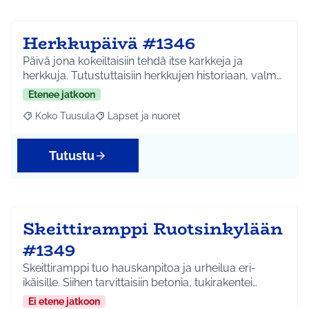
Herkkupäivä #1346
Päivä jona kokeiltaisiin tehdä itse karkkeja ja
herkkuja. Tutustuttaisiin herkkujen historiaan, valm…
Etenee jatkoon
Koko Tuusula
Lapset ja nuoret
Rajaa tulokset aihepiirin mukaan: Koko Tuusula
Rajaa tulokset teeman mukaan: Lapset ja nuor
Tutustu
Skeittiramppi Ruotsinkylään
#1349
Skeittiramppi tuo hauskanpitoa ja urheilua eri-
ikäisille. Siihen tarvittaisiin betonia, tukirakentei…
Ei etene jatkoon