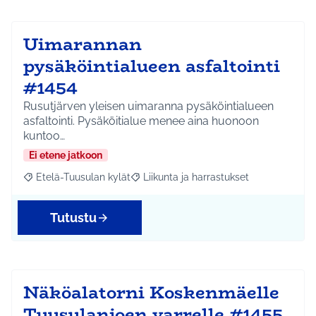
Uimarannan
pysäköintialueen asfaltointi
#1454
Rusutjärven yleisen uimaranna pysäköintialueen
asfaltointi. Pysäköitialue menee aina huonoon
kuntoo…
Ei etene jatkoon
Etelä-Tuusulan kylät
Liikunta ja harrastukset
Rajaa tulokset aihepiirin mukaan: Etelä-Tuusulan kylät
Rajaa tulokset teeman mukaan: Liikunta
Tutustu
Näköalatorni Koskenmäelle
Tuusulanjoen varrelle #1455