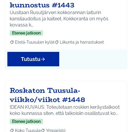
kunnostus #1443
Uusitaan Rusutjärven kokkorannan laiturin
kansilaudoitus ja kaiteet. Kokkoranta on myös
kovassa k…
Etenee jatkoon
Etelä-Tuusulan kylät
Liikunta ja harrastukset
Rajaa tulokset aihepiirin mukaan: Etelä-Tuusulan kylät
Rajaa tulokset teeman mukaan: Liikunta
Tutustu
Roskaton Tuusula-
viikko/viikot #1448
IDEAN KUVAUS: Toteutetaan roskien keräystalkoot
koko kunnassa siten, että talkoisiin osallistuvat ko…
Etenee jatkoon
Koko Tuusula
Ympäristö