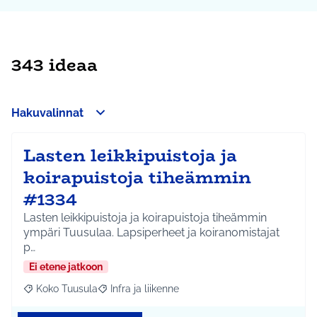
343 ideaa
Hakuvalinnat
Lasten leikkipuistoja ja
koirapuistoja tiheämmin
#1334
Lasten leikkipuistoja ja koirapuistoja tiheämmin
ympäri Tuusulaa. Lapsiperheet ja koiranomistajat
p…
Ei etene jatkoon
Koko Tuusula
Infra ja liikenne
Rajaa tulokset aihepiirin mukaan: Koko Tuusula
Rajaa tulokset teeman mukaan: Infra ja liikenne