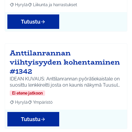
Hyrylä
Liikunta ja harrastukset
Rajaa tulokset aihepiirin mukaan: Hyrylä
Rajaa tulokset teeman mukaan: Liikunta ja harrastuks
Tutustu
Anttilanrannan
viihtyisyyden kohentaminen
#1342
IDEAN KUVAUS: Anttilanrannan pyörätiekaistale on
suosittu lenkkireitti josta on kaunis näkymä Tuusul…
Ei etene jatkoon
Hyrylä
Ympäristö
Rajaa tulokset aihepiirin mukaan: Hyrylä
Rajaa tulokset teeman mukaan: Ympäristö
Tutustu