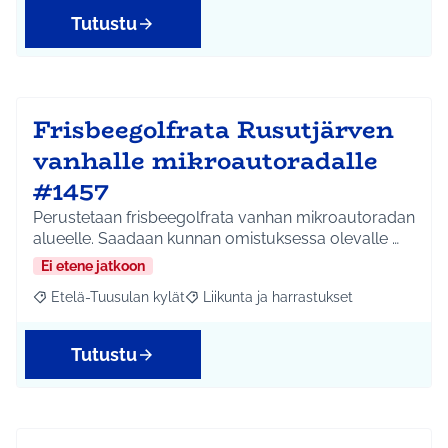
Tutustu
Frisbeegolfrata Rusutjärven
vanhalle mikroautoradalle
#1457
Perustetaan frisbeegolfrata vanhan mikroautoradan
alueelle. Saadaan kunnan omistuksessa olevalle …
Ei etene jatkoon
Etelä-Tuusulan kylät
Liikunta ja harrastukset
Rajaa tulokset aihepiirin mukaan: Etelä-Tuusulan kylät
Rajaa tulokset teeman mukaan: Liikunta
Tutustu