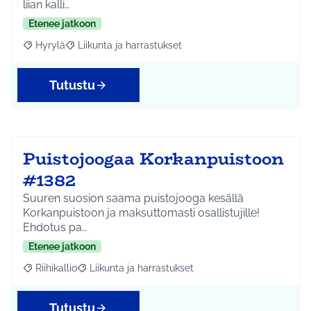
liian kalli…
Etenee jatkoon
Hyrylä
Liikunta ja harrastukset
Rajaa tulokset aihepiirin mukaan: Hyrylä
Rajaa tulokset teeman mukaan: Liikunta ja harrastuks
Tutustu
Puistojoogaa Korkanpuistoon
#1382
Suuren suosion saama puistojooga kesällä
Korkanpuistoon ja maksuttomasti osallistujille!
Ehdotus pa…
Etenee jatkoon
Riihikallio
Liikunta ja harrastukset
Rajaa tulokset aihepiirin mukaan: Riihikallio
Rajaa tulokset teeman mukaan: Liikunta ja harrastu
Tutustu