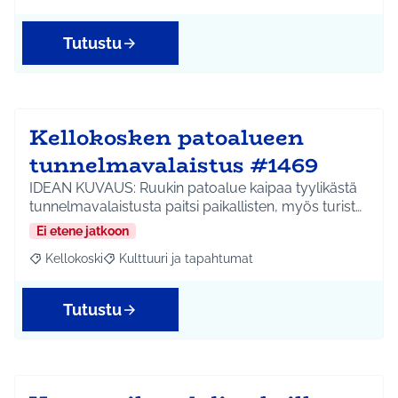
Tutustu
Kellokosken patoalueen
tunnelmavalaistus #1469
IDEAN KUVAUS: Ruukin patoalue kaipaa tyylikästä
tunnelmavalaistusta paitsi paikallisten, myös turist…
Ei etene jatkoon
Kellokoski
Kulttuuri ja tapahtumat
Rajaa tulokset aihepiirin mukaan: Kellokoski
Rajaa tulokset teeman mukaan: Kulttuuri ja tapah
Tutustu