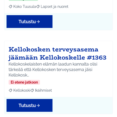
Koko Tuusula
Lapset ja nuoret
Rajaa tulokset aihepiirin mukaan: Koko Tuusula
Rajaa tulokset teeman mukaan: Lapset ja nuor
Tutustu
Kellokosken terveysasema
jäämään Kellokoskelle #1363
Kellokoskelaisten elämän laadun kannalta olisi
tärkeää että Kellokosken terveysasema jäisi
Kellokosk…
Ei etene jatkoon
Kellokoski
Ikäihmiset
Rajaa tulokset aihepiirin mukaan: Kellokoski
Rajaa tulokset teeman mukaan: Ikäihmiset
Tutustu