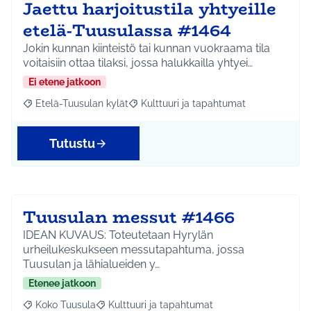
Jaettu harjoitustila yhtyeille
etelä-Tuusulassa #1464
Jokin kunnan kiinteistö tai kunnan vuokraama tila
voitaisiin ottaa tilaksi, jossa halukkailla yhtyei…
Ei etene jatkoon
Etelä-Tuusulan kylät
Kulttuuri ja tapahtumat
Rajaa tulokset aihepiirin mukaan: Etelä-Tuusulan kylät
Rajaa tulokset teeman mukaan: Kulttuur
Tutustu
Tuusulan messut #1466
IDEAN KUVAUS: Toteutetaan Hyrylän
urheilukeskukseen messutapahtuma, jossa
Tuusulan ja lähialueiden y…
Etenee jatkoon
Koko Tuusula
Kulttuuri ja tapahtumat
Rajaa tulokset aihepiirin mukaan: Koko Tuusula
Rajaa tulokset teeman mukaan: Kulttuuri ja ta