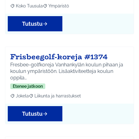
Koko Tuusula
Ympäristö
Rajaa tulokset aihepiirin mukaan: Koko Tuusula
Rajaa tulokset teeman mukaan: Ympäristö
Tutustu
Frisbeegolf-koreja #1374
Fresbee-golfkoreja Vanhankylän koulun pihaan ja
koulun ympäristöön. Lisäaktiviteetteja koulun
oppila…
Etenee jatkoon
Jokela
Liikunta ja harrastukset
Rajaa tulokset aihepiirin mukaan: Jokela
Rajaa tulokset teeman mukaan: Liikunta ja harrastuks
Tutustu