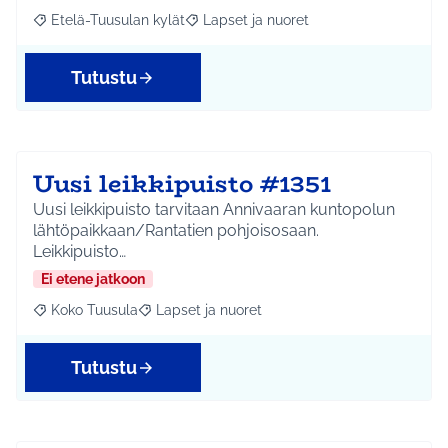
Etelä-Tuusulan kylät
Lapset ja nuoret
Rajaa tulokset aihepiirin mukaan: Etelä-Tuusulan kylät
Rajaa tulokset teeman mukaan: Lapset 
Tutustu
Uusi leikkipuisto #1351
Uusi leikkipuisto tarvitaan Annivaaran kuntopolun
lähtöpaikkaan/Rantatien pohjoisosaan.
Leikkipuisto…
Ei etene jatkoon
Koko Tuusula
Lapset ja nuoret
Rajaa tulokset aihepiirin mukaan: Koko Tuusula
Rajaa tulokset teeman mukaan: Lapset ja nuor
Tutustu