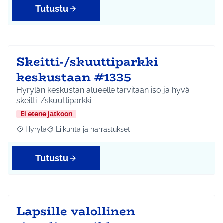
Tutustu
Skeitti-/skuuttiparkki
keskustaan #1335
Hyrylän keskustan alueelle tarvitaan iso ja hyvä
skeitti-/skuuttiparkki.
Ei etene jatkoon
Hyrylä
Liikunta ja harrastukset
Rajaa tulokset aihepiirin mukaan: Hyrylä
Rajaa tulokset teeman mukaan: Liikunta ja harrastuks
Tutustu
Lapsille valollinen