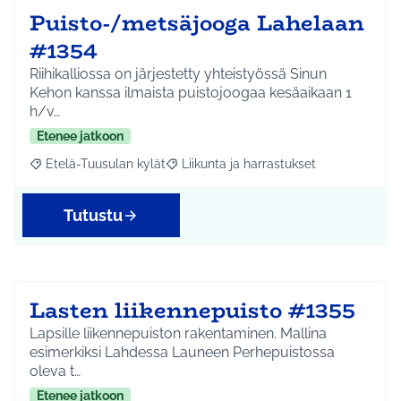
Puisto-/metsäjooga Lahelaan
#1354
Riihikalliossa on järjestetty yhteistyössä Sinun
Kehon kanssa ilmaista puistojoogaa kesäaikaan 1
h/v…
Etenee jatkoon
Etelä-Tuusulan kylät
Liikunta ja harrastukset
Rajaa tulokset aihepiirin mukaan: Etelä-Tuusulan kylät
Rajaa tulokset teeman mukaan: Liikunta
Tutustu
Lasten liikennepuisto #1355
Lapsille liikennepuiston rakentaminen. Mallina
esimerkiksi Lahdessa Launeen Perhepuistossa
oleva t…
Etenee jatkoon