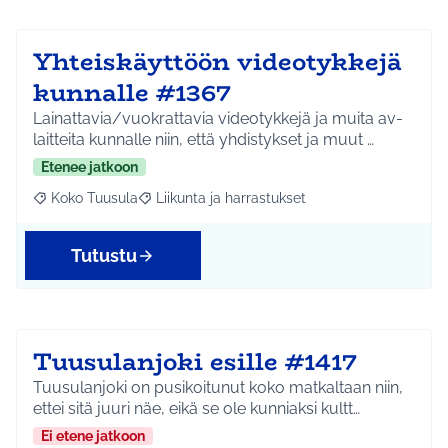
Yhteiskäyttöön videotykkejä
kunnalle #1367
Lainattavia/vuokrattavia videotykkejä ja muita av-
laitteita kunnalle niin, että yhdistykset ja muut …
Etenee jatkoon
Koko Tuusula
Liikunta ja harrastukset
Rajaa tulokset aihepiirin mukaan: Koko Tuusula
Rajaa tulokset teeman mukaan: Liikunta ja harr
Tutustu
Tuusulanjoki esille #1417
Tuusulanjoki on pusikoitunut koko matkaltaan niin,
ettei sitä juuri näe, eikä se ole kunniaksi kultt…
Ei etene jatkoon