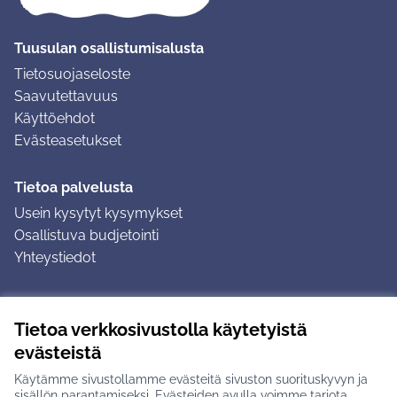
Tuusulan osallistumisalusta
Tietosuojaseloste
Saavutettavuus
Käyttöehdot
Evästeasetukset
Tietoa palvelusta
Usein kysytyt kysymykset
Osallistuva budjetointi
Yhteystiedot
Ohjeet
Tietoa verkkosivustolla käytetyistä
Ohjeet kirjautumiseen
evästeistä
Ohjeet kommentin jättämiseen
Käytämme sivustollamme evästeitä sivuston suorituskyvyn ja
sisällön parantamiseksi. Evästeiden avulla voimme tarjota