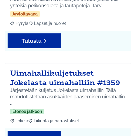
yhteisiä pelikonsoleita ja lautapelejä. Tarv…
Arvioitavana
Hyrylä
Lapset ja nuoret
Rajaa tulokset aihepiirin mukaan: Hyrylä
Rajaa tulokset teeman mukaan: Lapset ja nuoret
Tutustu
Uimahallikuljetukset
Jokelasta uimahalliin #1359
Järjestetään kuljetus Jokelasta uimahalliin. Tällä
mahdollistetaan asukkaiden pääseminen uimahallin
…
Etenee jatkoon
Jokela
Liikunta ja harrastukset
Rajaa tulokset aihepiirin mukaan: Jokela
Rajaa tulokset teeman mukaan: Liikunta ja harrastuks