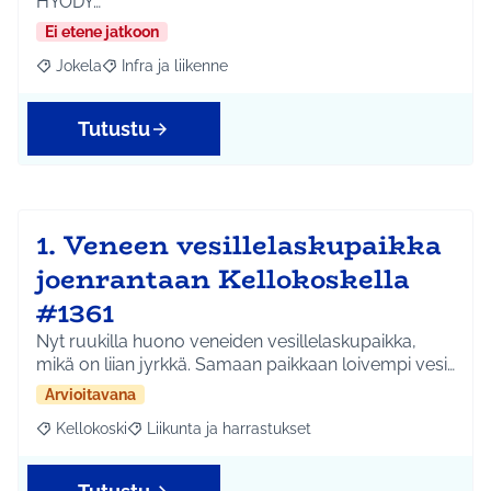
HYÖDY…
Ei etene jatkoon
Jokela
Infra ja liikenne
Rajaa tulokset aihepiirin mukaan: Jokela
Rajaa tulokset teeman mukaan: Infra ja liikenne
Tutustu
1. Veneen vesillelaskupaikka
joenrantaan Kellokoskella
#1361
Nyt ruukilla huono veneiden vesillelaskupaikka,
mikä on liian jyrkkä. Samaan paikkaan loivempi vesi…
Arvioitavana
Kellokoski
Liikunta ja harrastukset
Rajaa tulokset aihepiirin mukaan: Kellokoski
Rajaa tulokset teeman mukaan: Liikunta ja harrast