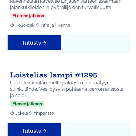
Rakennetaan kävelytie Linjatien varteen lisäämään
jalankulkijoiden ja pyöräilijöiden turvallisuutta.
Ei etene jatkoon
Kellokoski
Infra ja liikenne
Rajaa tulokset aihepiirin mukaan: Kellokoski
Rajaa tulokset teeman mukaan: Infra ja liikenne
Tutustu
Loistelias lampi #1295
Uudelle uimalammelle paloaseman päätyyn
suihkulähde. Vesi pysyisi puhtaana kierron ansiosta
ja se ol…
Etenee jatkoon
Jokela
Ympäristö
Rajaa tulokset aihepiirin mukaan: Jokela
Rajaa tulokset teeman mukaan: Ympäristö
Tutustu