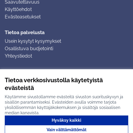
Saavutettavuus
Käyttöehdot
Evästeasetukset
Tietoa palvelusta
Usein kysytyt kysymykset
Osallistuva budjetointi
Yhteystiedot
Ohjeet
Tietoa verkkosivustolla käytetyistä
Ohjeet kirjautumiseen
evästeistä
Ohjeet kommentin jättämiseen
Käytämme sivustollamme evästeitä sivuston suorituskyvyn ja
sisällön parantamiseksi. Evästeiden avulla voimme tarjota
yksilöllisemmän käyttäjäkokemuksen ja sisältöjä sosiaalisen
median kanavista.
Hyväksy kaikki
Tuusulan osallistumisalusta X-palvelussa
Tuusula
Vain välttämättömät