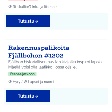
Riihikallio
Infra ja liikenne
Rajaa tulokset aihepiirin mukaan: Riihikallio
Rajaa tulokset teeman mukaan: Infra ja liikenne
Tutustu
Rakennuspalikoita
Fjällbohon #1202
Fjällbon historiallisen huvilan kivijalka inspiroi lapsia.
Mäellä voisi olla laatikko, jossa olisi e…
Etenee jatkoon
Hyrylä
Lapset ja nuoret
Rajaa tulokset aihepiirin mukaan: Hyrylä
Rajaa tulokset teeman mukaan: Lapset ja nuoret
Tutustu