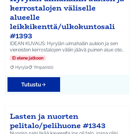
kerrostalojen väliselle
alueelle
leikkikenttä/ulkokuntosali
#1393
IDEAN KUVAUS: Hyrylän uimahallin aukion ja sen
viereisten kerrostalojen väliin jäävä puinen alue ote…
Ei etene jatkoon
Hyrylä
Ympäristö
Rajaa tulokset aihepiirin mukaan: Hyrylä
Rajaa tulokset teeman mukaan: Ympäristö
Tutustu
Lasten ja nuorten
pelitalo/pelihuone #1343
Nuoriso saisi lisää kavereita jos oli talo, jossa olisi