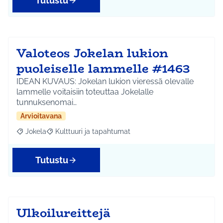
Tutustu
Valoteos Jokelan lukion
puoleiselle lammelle #1463
IDEAN KUVAUS: Jokelan lukion vieressä olevalle
lammelle voitaisiin toteuttaa Jokelalle
tunnuksenomai…
Arvioitavana
Jokela
Kulttuuri ja tapahtumat
Rajaa tulokset aihepiirin mukaan: Jokela
Rajaa tulokset teeman mukaan: Kulttuuri ja tapahtum
Tutustu
Ulkoilureittejä