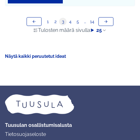
1
2
3
4
5
…
14
Tulosten määrä sivulla:
25
Näytä kaikki peruutetut ideat
Tuusulan osallistumisalusta
Tietosuojaseloste