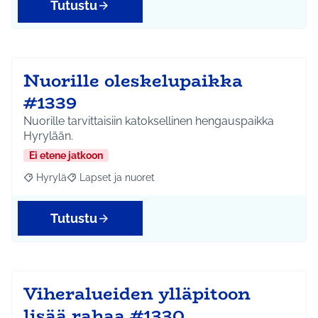
Tutustu
Nuorille oleskelupaikka
#1339
Nuorille tarvittaisiin katoksellinen hengauspaikka
Hyrylään.
Ei etene jatkoon
Hyrylä
Lapset ja nuoret
Rajaa tulokset aihepiirin mukaan: Hyrylä
Rajaa tulokset teeman mukaan: Lapset ja nuoret
Tutustu
Viheralueiden ylläpitoon
lisää rahaa #1330