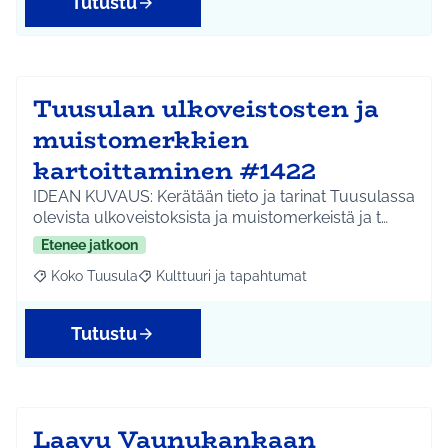
Tutustu
Tuusulan ulkoveistosten ja
muistomerkkien
kartoittaminen #1422
IDEAN KUVAUS: Kerätään tieto ja tarinat Tuusulassa
olevista ulkoveistoksista ja muistomerkeistä ja t…
Etenee jatkoon
Koko Tuusula
Kulttuuri ja tapahtumat
Rajaa tulokset aihepiirin mukaan: Koko Tuusula
Rajaa tulokset teeman mukaan: Kulttuuri ja ta
Tutustu
Laavu Vaunukankaan