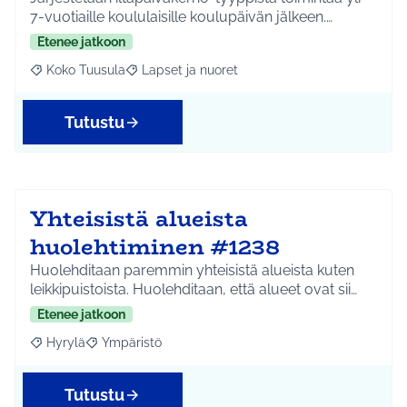
7-vuotiaille koululaisille koulupäivän jälkeen.…
Etenee jatkoon
Koko Tuusula
Lapset ja nuoret
Rajaa tulokset aihepiirin mukaan: Koko Tuusula
Rajaa tulokset teeman mukaan: Lapset ja nuor
Tutustu
Yhteisistä alueista
huolehtiminen #1238
Huolehditaan paremmin yhteisistä alueista kuten
leikkipuistoista. Huolehditaan, että alueet ovat sii…
Etenee jatkoon
Hyrylä
Ympäristö
Rajaa tulokset aihepiirin mukaan: Hyrylä
Rajaa tulokset teeman mukaan: Ympäristö
Tutustu