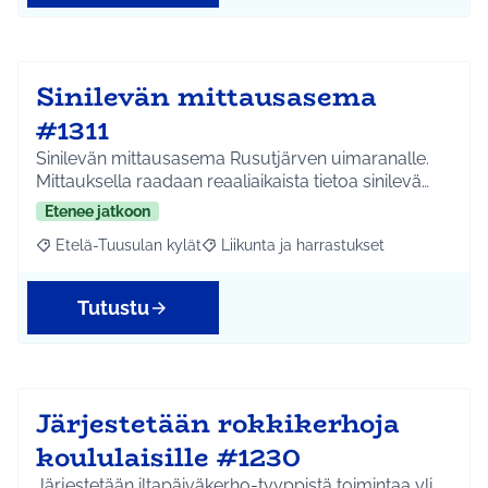
Sinilevän mittausasema
#1311
Sinilevän mittausasema Rusutjärven uimaranalle.
Mittauksella raadaan reaaliaikaista tietoa sinilevä…
Etenee jatkoon
Etelä-Tuusulan kylät
Liikunta ja harrastukset
Rajaa tulokset aihepiirin mukaan: Etelä-Tuusulan kylät
Rajaa tulokset teeman mukaan: Liikunta
Tutustu
Järjestetään rokkikerhoja
koululaisille #1230
Järjestetään iltapäiväkerho-tyyppistä toimintaa yli