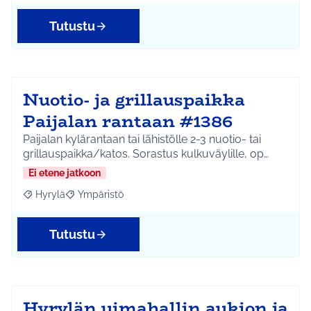
Tutustu
Nuotio- ja grillauspaikka
Paijalan rantaan #1386
Paijalan kylärantaan tai lähistölle 2-3 nuotio- tai
grillauspaikka/katos. Sorastus kulkuväylille, op…
Ei etene jatkoon
Hyrylä
Ympäristö
Rajaa tulokset aihepiirin mukaan: Hyrylä
Rajaa tulokset teeman mukaan: Ympäristö
Tutustu
Hyrylän uimahallin aukion ja