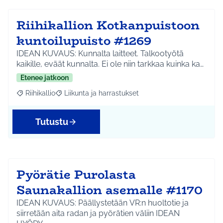
Riihikallion Kotkanpuistoon
kuntoilupuisto #1269
IDEAN KUVAUS: Kunnalta laitteet. Talkootyötä
kaikille, eväät kunnalta. Ei ole niin tarkkaa kuinka ka…
Etenee jatkoon
Riihikallio
Liikunta ja harrastukset
Rajaa tulokset aihepiirin mukaan: Riihikallio
Rajaa tulokset teeman mukaan: Liikunta ja harrastu
Tutustu
Pyörätie Purolasta
Saunakallion asemalle #1170
IDEAN KUVAUS: Päällystetään VR:n huoltotie ja
siirretään aita radan ja pyörätien väliin IDEAN