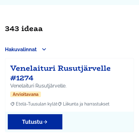
343 ideaa
Hakuvalinnat
Venelaituri Rusutjärvelle
#1274
Venelaituri Rusutjärvelle.
Arvioitavana
Etelä-Tuusulan kylät
Liikunta ja harrastukset
Rajaa tulokset aihepiirin mukaan: Etelä-Tuusulan kylät
Rajaa tulokset teeman mukaan: Liikunta
Tutustu