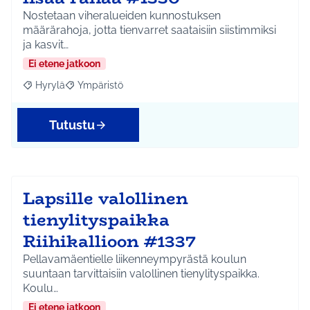
Nostetaan viheralueiden kunnostuksen
määrärahoja, jotta tienvarret saataisiin siistimmiksi
ja kasvit…
Ei etene jatkoon
Hyrylä
Ympäristö
Rajaa tulokset aihepiirin mukaan: Hyrylä
Rajaa tulokset teeman mukaan: Ympäristö
Tutustu
Lapsille valollinen
tienylityspaikka
Riihikallioon #1337
Pellavamäentielle liikenneympyrästä koulun
suuntaan tarvittaisiin valollinen tienylityspaikka.
Koulu…
Ei etene jatkoon