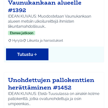
Vaunukankaan alueelle
#1392
IDEAN KUVAUS: Muodostetaan Vaunukankaan
alueen metsiin ulkoilureittejä ihmisten
liikuntamahdollisuuk…
Etenee jatkoon
Hyrylä
Liikunta ja harrastukset
Rajaa tulokset aihepiirin mukaan: Hyrylä
Rajaa tulokset teeman mukaan: Liikunta ja harrastuks
Tutustu
Unohdettujen pallokenttien
herättäminen #1452
IDEAN KUVAUS: Etelä-Tuusulassa on ainakin kolme
pallokenttä, jotka ovatunohdettuja ja osin
umpeenkas…