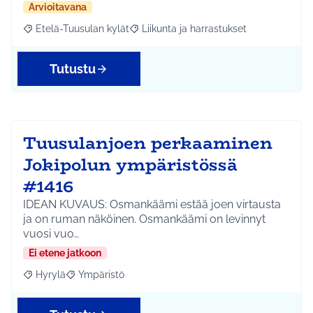
Arvioitavana
Etelä-Tuusulan kylät
Liikunta ja harrastukset
Rajaa tulokset aihepiirin mukaan: Etelä-Tuusulan kylät
Rajaa tulokset teeman mukaan: Liikunta
Tutustu
Tuusulanjoen perkaaminen
Jokipolun ympäristössä
#1416
IDEAN KUVAUS: Osmankäämi estää joen virtausta
ja on ruman näköinen. Osmankäämi on levinnyt
vuosi vuo…
Ei etene jatkoon
Hyrylä
Ympäristö
Rajaa tulokset aihepiirin mukaan: Hyrylä
Rajaa tulokset teeman mukaan: Ympäristö