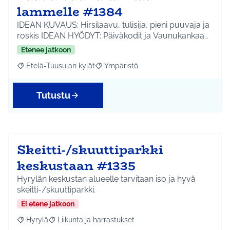
lammelle #1384
IDEAN KUVAUS: Hirsilaavu, tulisija, pieni puuvaja ja
roskis IDEAN HYÖDYT: Päiväkodit ja Vaunukankaa…
Etenee jatkoon
Etelä-Tuusulan kylät
Ympäristö
Rajaa tulokset aihepiirin mukaan: Etelä-Tuusulan kylät
Rajaa tulokset teeman mukaan: Ympäri
Tutustu
Skeitti-/skuuttiparkki
keskustaan #1335
Hyrylän keskustan alueelle tarvitaan iso ja hyvä
skeitti-/skuuttiparkki.
Ei etene jatkoon
Hyrylä
Liikunta ja harrastukset
Rajaa tulokset aihepiirin mukaan: Hyrylä
Rajaa tulokset teeman mukaan: Liikunta ja harrastuks