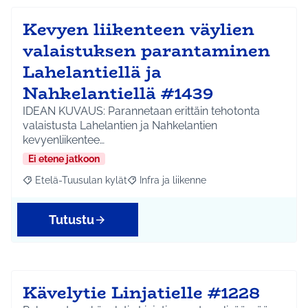
Kevyen liikenteen väylien
valaistuksen parantaminen
Lahelantiellä ja
Nahkelantiellä #1439
IDEAN KUVAUS: Parannetaan erittäin tehotonta
valaistusta Lahelantien ja Nahkelantien
kevyenliikentee…
Ei etene jatkoon
Etelä-Tuusulan kylät
Infra ja liikenne
Rajaa tulokset aihepiirin mukaan: Etelä-Tuusulan kylät
Rajaa tulokset teeman mukaan: Infra ja 
Tutustu
Kävelytie Linjatielle #1228