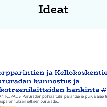
Ideat
orpparintien ja Kellokoskentie
ururadan kunnostus ja
lkotreenilaitteiden hankinta 
AN KUVAUS: Pururadan pohjaa tulisi parantaa ja purua ajaa l
usparannuksen jälkeen pururada…