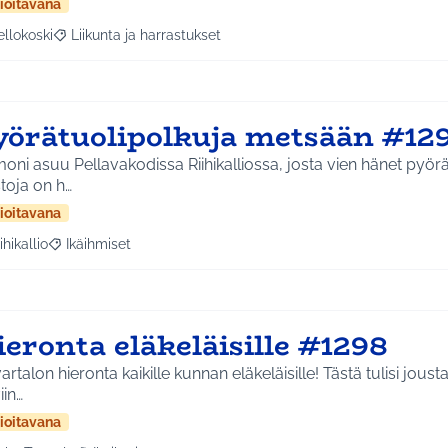
ioitavana
ellokoski
Liikunta ja harrastukset
a tulokset aihepiirin mukaan: Kellokoski
Rajaa tulokset teeman mukaan: Liikunta ja harrastukset
yörätuolipolkuja metsään #12
oni asuu Pellavakodissa Riihikalliossa, josta vien hänet pyörät
toja on h…
ioitavana
ihikallio
Ikäihmiset
a tulokset aihepiirin mukaan: Riihikallio
Rajaa tulokset teeman mukaan: Ikäihmiset
eronta eläkeläisille #1298
artalon hieronta kaikille kunnan eläkeläisille! Tästä tulisi jous
iin…
ioitavana