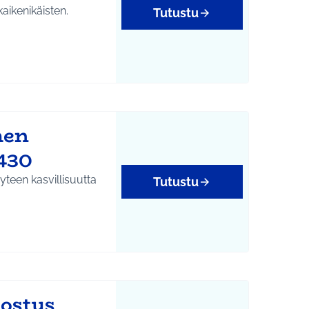
kaikenikäisten.
Tutustu
men
1430
teen kasvillisuutta
Tutustu
ostus