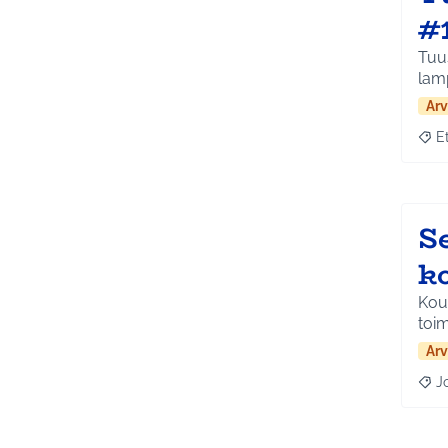
#
Tuus
lam
Arv
E
Raja
S
k
Koul
toim
Arv
J
Raja