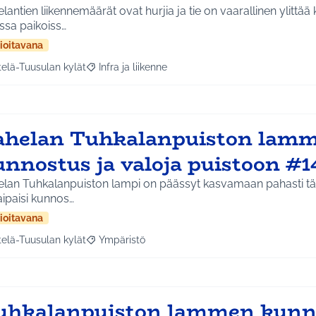
lantien liikennemäärät ovat hurjia ja tie on vaarallinen ylittää 
ssa paikoiss…
ioitavana
telä-Tuusulan kylät
Infra ja liikenne
a tulokset aihepiirin mukaan: Etelä-Tuusulan kylät
Rajaa tulokset teeman mukaan: Infra ja liikenne
ahelan Tuhkalanpuiston lam
unnostus ja valoja puistoon #
elan Tuhkalanpuiston lampi on päässyt kasvamaan pahasti täy
aipaisi kunnos…
ioitavana
telä-Tuusulan kylät
Ympäristö
a tulokset aihepiirin mukaan: Etelä-Tuusulan kylät
Rajaa tulokset teeman mukaan: Ympäristö
uhkalanpuiston lammen kunn