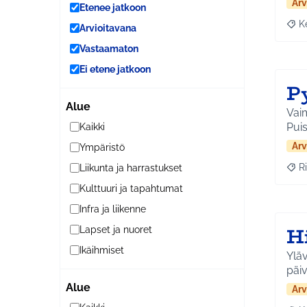
Arv
Etenee jatkoon
K
Arvioitavana
Raja
Vastaamaton
Ei etene jatkoon
P
Alue
Vaim
Puis
Kaikki
Arv
Ympäristö
Ri
Liikunta ja harrastukset
Raja
Kulttuuri ja tapahtumat
Infra ja liikenne
Hi
Lapset ja nuoret
Ikäihmiset
Yläv
päiv
Alue
Arv