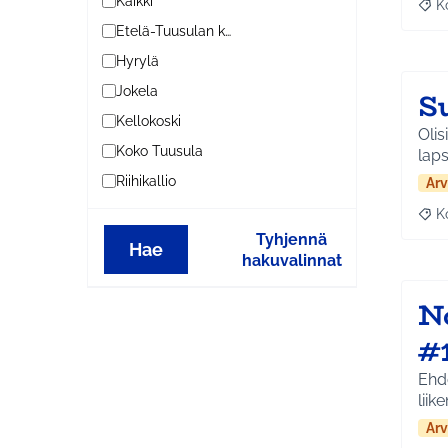
Kaikki
K
Raj
Etelä-Tuusulan kylät
Hyrylä
Jokela
S
Kellokoski
Olis
Koko Tuusula
laps
Riihikallio
Arv
K
Raj
Tyhjennä
Hae
hakuvalinnat
No
#
Ehd
liik
Arv