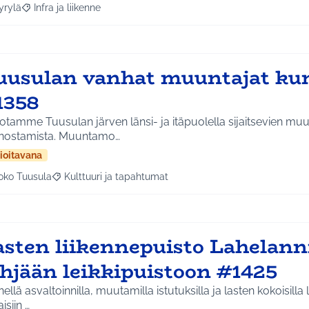
yrylä
Infra ja liikenne
a tulokset aihepiirin mukaan: Hyrylä
Rajaa tulokset teeman mukaan: Infra ja liikenne
uusulan vanhat muuntajat ku
1358
otamme Tuusulan järven länsi- ja itäpuolella sijaitsevien m
nostamista. Muuntamo…
ioitavana
oko Tuusula
Kulttuuri ja tapahtumat
aa tulokset aihepiirin mukaan: Koko Tuusula
Rajaa tulokset teeman mukaan: Kulttuuri ja tapahtumat
asten liikennepuisto Lahelann
yhjään leikkipuistoon #1425
nellä asvaltoinnilla, muutamilla istutuksilla ja lasten kokoisilla
aisiin …