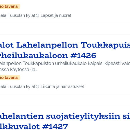
ioitavana
telä-Tuusulan kylät
Lapset ja nuoret
a tulokset aihepiirin mukaan: Etelä-Tuusulan kylät
Rajaa tulokset teeman mukaan: Lapset ja nuoret
alot Lahelanpellon Toukkapui
rheilukaukaloon #1426
lanpellon Toukkapuiston urheilukaukalo kaipaisi kipeästi val
assa käytössä (la…
ioitavana
telä-Tuusulan kylät
Liikunta ja harrastukset
a tulokset aihepiirin mukaan: Etelä-Tuusulan kylät
Rajaa tulokset teeman mukaan: Liikunta ja harras
helantien suojatieylityksiin s
ilkkuvalot #1427