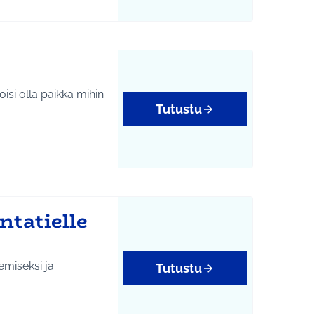
oisi olla paikka mihin
Tutustu
ntatielle
miseksi ja
Tutustu