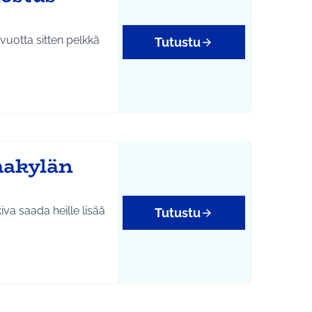
vuotta sitten pelkkä
Tutustu
hakylän
kiva saada heille lisää
Tutustu