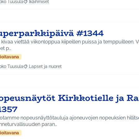
oko Tuusula
Ikäihmiset
aa tulokset aihepiirin mukaan: Koko Tuusula
Rajaa tulokset teeman mukaan: Ikäihmiset
uperparkkipäivä #1344
i kivaa viettää viikonloppua kiipeillen puissa ja temppuilleen. V
et p…
ioitavana
oko Tuusula
Lapset ja nuoret
aa tulokset aihepiirin mukaan: Koko Tuusula
Rajaa tulokset teeman mukaan: Lapset ja nuoret
peusnäytöt Kirkkotielle ja Ra
1357
otamme nopeusnäyttötauluja ajoneuvojen nopeuksien hillitse
enneturvallisuuden paran…
ioitavana