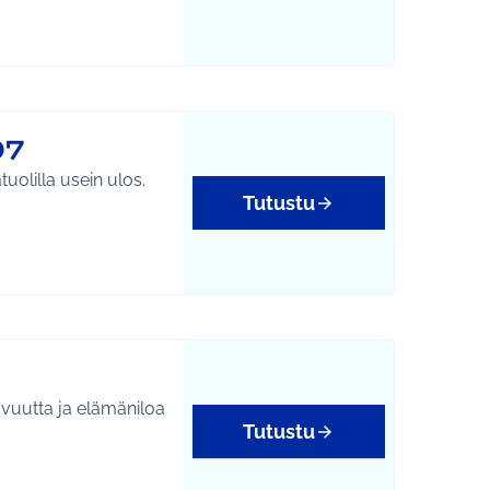
97
uolilla usein ulos.
Tutustu
tavuutta ja elämäniloa
Tutustu