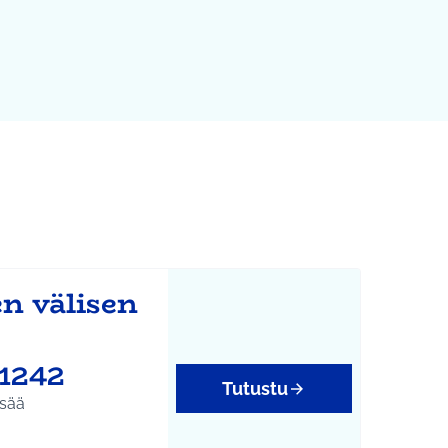
n välisen
#1242
Tutustu
isää