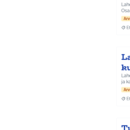
Lahe
Osa
Arv
E
Raja
L
k
Lah
ja k
Arv
E
Raja
T