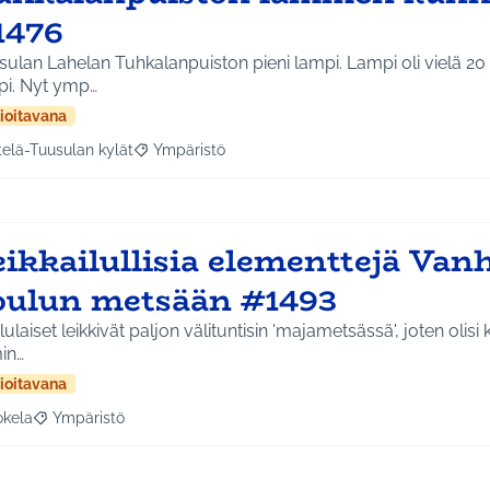
1476
ulan Lahelan Tuhkalanpuiston pieni lampi. Lampi oli vielä 20 
pi. Nyt ymp…
ioitavana
telä-Tuusulan kylät
Ympäristö
a tulokset aihepiirin mukaan: Etelä-Tuusulan kylät
Rajaa tulokset teeman mukaan: Ympäristö
eikkailullisia elementtejä Van
oulun metsään #1493
ulaiset leikkivät paljon välituntisin 'majametsässä', joten olisi 
in…
ioitavana
okela
Ympäristö
a tulokset aihepiirin mukaan: Jokela
Rajaa tulokset teeman mukaan: Ympäristö