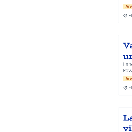
Arv
E
Raja
V
u
Lahe
kov
Arv
E
Raja
La
v