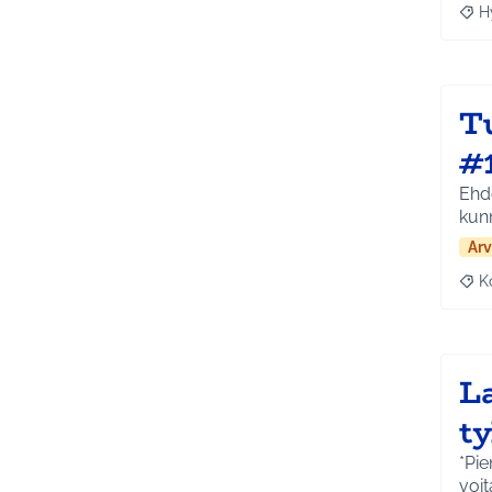
H
Raja
T
#
Ehd
kun
Arv
K
Raj
L
t
*Pie
voit