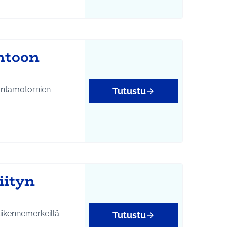
ntoon
uuntamotornien
Tutustu
iityn
 liikennemerkeillä
Tutustu