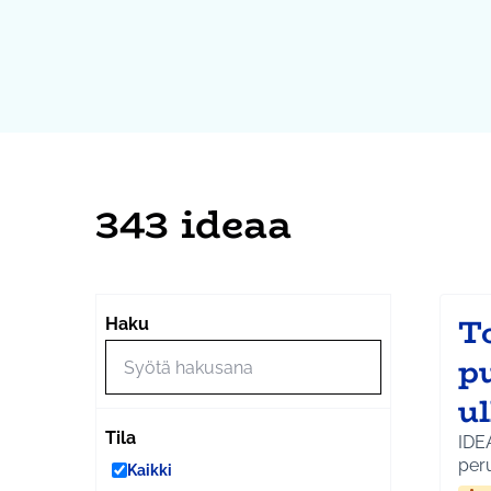
343 ideaa
T
Haku
p
u
Tila
IDE
per
Kaikki