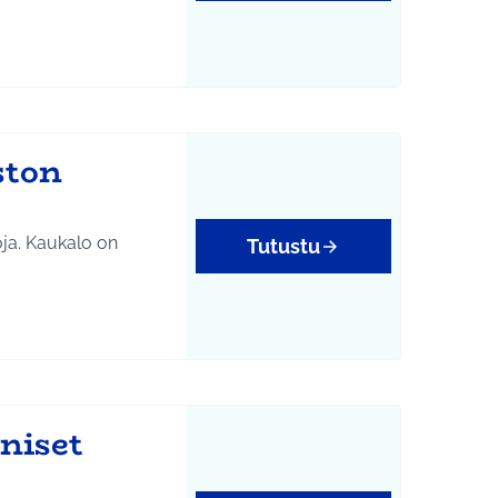
ston
oja. Kaukalo on
Tutustu
tukset
iniset