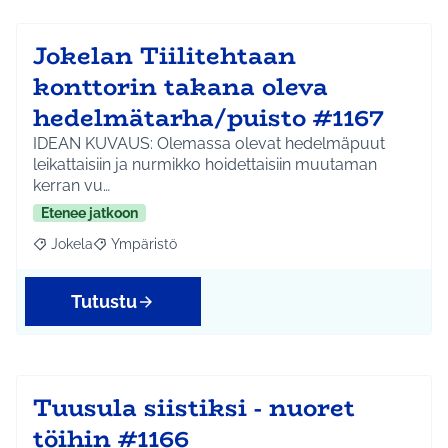
Jokelan Tiilitehtaan
konttorin takana oleva
hedelmätarha/puisto #1167
IDEAN KUVAUS: Olemassa olevat hedelmäpuut
leikattaisiin ja nurmikko hoidettaisiin muutaman
kerran vu…
Etenee jatkoon
Jokela
Ympäristö
Rajaa tulokset aihepiirin mukaan: Jokela
Rajaa tulokset teeman mukaan: Ympäristö
Tutustu
Tuusula siistiksi - nuoret
töihin #1166