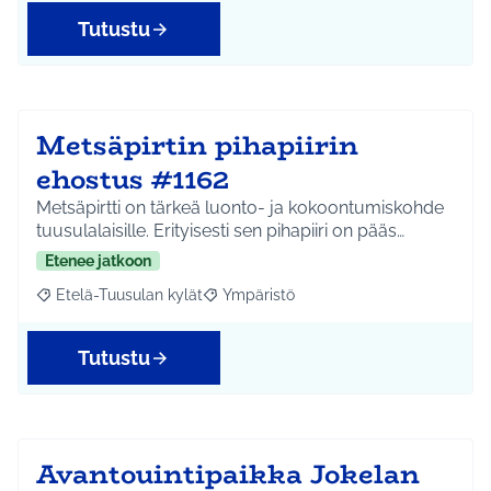
Tutustu
Metsäpirtin pihapiirin
ehostus #1162
Metsäpirtti on tärkeä luonto- ja kokoontumiskohde
tuusulalaisille. Erityisesti sen pihapiiri on pääs…
Etenee jatkoon
Etelä-Tuusulan kylät
Ympäristö
Rajaa tulokset aihepiirin mukaan: Etelä-Tuusulan kylät
Rajaa tulokset teeman mukaan: Ympäri
Tutustu
Avantouintipaikka Jokelan