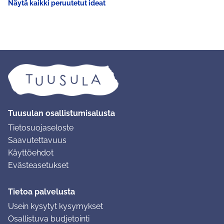
Näytä kaikki peruutetut ideat
Tuusulan osallistumisalusta
Tietosuojaseloste
Saavutettavuus
Käyttöehdot
Evästeasetukset
Tietoa palvelusta
Usein kysytyt kysymykset
Osallistuva budjetointi