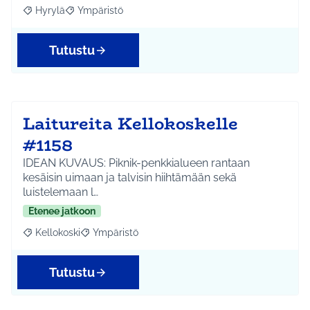
Hyrylä
Ympäristö
Rajaa tulokset aihepiirin mukaan: Hyrylä
Rajaa tulokset teeman mukaan: Ympäristö
Tutustu
Laitureita Kellokoskelle
#1158
IDEAN KUVAUS: Piknik-penkkialueen rantaan
kesäisin uimaan ja talvisin hiihtämään sekä
luistelemaan l…
Etenee jatkoon
Kellokoski
Ympäristö
Rajaa tulokset aihepiirin mukaan: Kellokoski
Rajaa tulokset teeman mukaan: Ympäristö
Tutustu