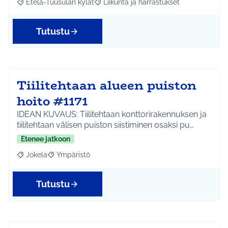
Etelä-Tuusulan kylät
Liikunta ja harrastukset
Rajaa tulokset aihepiirin mukaan: Etelä-Tuusulan kylät
Rajaa tulokset teeman mukaan: Liikunta
Tutustu
Tiilitehtaan alueen puiston
hoito #1171
IDEAN KUVAUS: Tiilitehtaan konttorirakennuksen ja
tiilitehtaan välisen puiston siistiminen osaksi pu…
Etenee jatkoon
Jokela
Ympäristö
Rajaa tulokset aihepiirin mukaan: Jokela
Rajaa tulokset teeman mukaan: Ympäristö
Tutustu