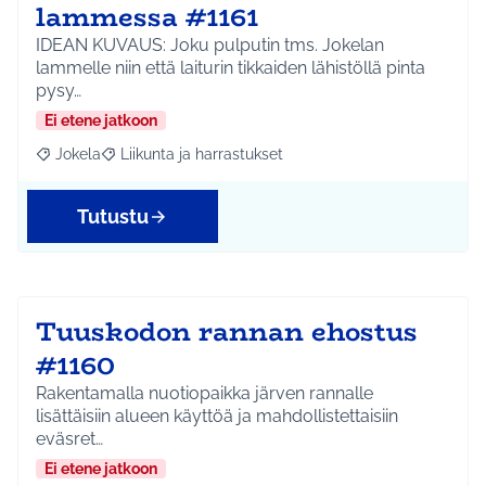
lammessa #1161
IDEAN KUVAUS: Joku pulputin tms. Jokelan
lammelle niin että laiturin tikkaiden lähistöllä pinta
pysy…
Ei etene jatkoon
Jokela
Liikunta ja harrastukset
Rajaa tulokset aihepiirin mukaan: Jokela
Rajaa tulokset teeman mukaan: Liikunta ja harrastuks
Tutustu
Tuuskodon rannan ehostus
#1160
Rakentamalla nuotiopaikka järven rannalle
lisättäisiin alueen käyttöä ja mahdollistettaisiin
eväsret…
Ei etene jatkoon