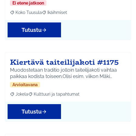
Ei etene jatkoon
Koko Tuusula
Ikäihmiset
Rajaa tulokset aihepiirin mukaan: Koko Tuusula
Rajaa tulokset teeman mukaan: Ikäihmiset
Tutustu
Kiertävä taiteilijakoti #1175
Muodostetaan traditio jolloin taiteilijakoti vaihtaa
paikkaa kodista toiseen.Olisi esim. viikon Mäki…
Arvioitavana
Jokela
Kulttuuri ja tapahtumat
Rajaa tulokset aihepiirin mukaan: Jokela
Rajaa tulokset teeman mukaan: Kulttuuri ja tapahtum
Tutustu