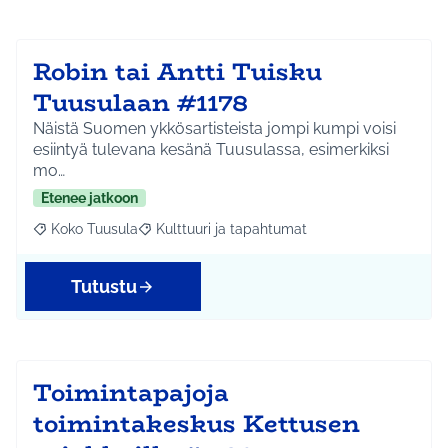
Robin tai Antti Tuisku
Tuusulaan #1178
Näistä Suomen ykkösartisteista jompi kumpi voisi
esiintyä tulevana kesänä Tuusulassa, esimerkiksi
mo…
Etenee jatkoon
Koko Tuusula
Kulttuuri ja tapahtumat
Rajaa tulokset aihepiirin mukaan: Koko Tuusula
Rajaa tulokset teeman mukaan: Kulttuuri ja ta
Tutustu
Toimintapajoja
toimintakeskus Kettusen