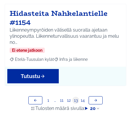
Hidasteita Nahkelantielle
#1154
Liikenneympyröiden välisellä suoralla ajetaan
ylinopeutta. Liikenneturvallisuus vaarantuu ja melu
no…
Ei etene jatkoon
Etelä-Tuusulan kylät
Infra ja liikenne
Rajaa tulokset aihepiirin mukaan: Etelä-Tuusulan kylät
Rajaa tulokset teeman mukaan: Infra ja 
Tutustu
1
…
11
12
13
14
Tulosten määrä sivulla:
20