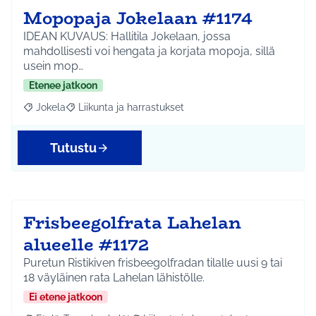
Mopopaja Jokelaan #1174
IDEAN KUVAUS: Hallitila Jokelaan, jossa
mahdollisesti voi hengata ja korjata mopoja, sillä
usein mop…
Etenee jatkoon
Jokela
Liikunta ja harrastukset
Rajaa tulokset aihepiirin mukaan: Jokela
Rajaa tulokset teeman mukaan: Liikunta ja harrastuks
Tutustu
Frisbeegolfrata Lahelan
alueelle #1172
Puretun Ristikiven frisbeegolfradan tilalle uusi 9 tai
18 väyläinen rata Lahelan lähistölle.
Ei etene jatkoon