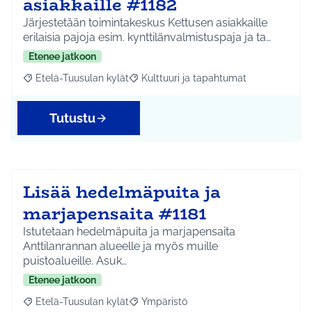
asiakkaille #1182
Järjestetään toimintakeskus Kettusen asiakkaille
erilaisia pajoja esim. kynttilänvalmistuspaja ja ta…
Etenee jatkoon
Etelä-Tuusulan kylät
Kulttuuri ja tapahtumat
Rajaa tulokset aihepiirin mukaan: Etelä-Tuusulan kylät
Rajaa tulokset teeman mukaan: Kulttuur
Tutustu
Lisää hedelmäpuita ja
marjapensaita #1181
Istutetaan hedelmäpuita ja marjapensaita
Anttilanrannan alueelle ja myös muille
puistoalueille. Asuk…
Etenee jatkoon
Etelä-Tuusulan kylät
Ympäristö
Rajaa tulokset aihepiirin mukaan: Etelä-Tuusulan kylät
Rajaa tulokset teeman mukaan: Ympäri