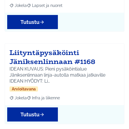
Jokela
Lapset ja nuoret
Rajaa tulokset aihepiirin mukaan: Jokela
Rajaa tulokset teeman mukaan: Lapset ja nuoret
Tutustu
Liityntäpysäköinti
Jäniksenlinnaan #1168
IDEAN KUVAUS: Pieni pysäköintialue
Jäniksenlinnaan linja-autolla matkaa jatkaville
IDEAN HYÖDYT: Li…
Arvioitavana
Jokela
Infra ja liikenne
Rajaa tulokset aihepiirin mukaan: Jokela
Rajaa tulokset teeman mukaan: Infra ja liikenne
Tutustu