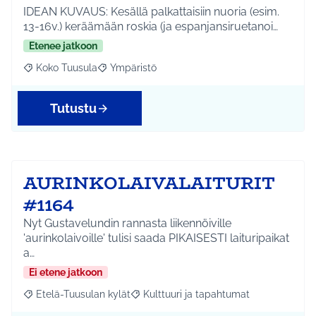
IDEAN KUVAUS: Kesällä palkattaisiin nuoria (esim.
13-16v.) keräämään roskia (ja espanjansiruetanoi…
Etenee jatkoon
Koko Tuusula
Ympäristö
Rajaa tulokset aihepiirin mukaan: Koko Tuusula
Rajaa tulokset teeman mukaan: Ympäristö
Tutustu
AURINKOLAIVALAITURIT
#1164
Nyt Gustavelundin rannasta liikennöiville
'aurinkolaivoille' tulisi saada PIKAISESTI laituripaikat
a…
Ei etene jatkoon
Etelä-Tuusulan kylät
Kulttuuri ja tapahtumat
Rajaa tulokset aihepiirin mukaan: Etelä-Tuusulan kylät
Rajaa tulokset teeman mukaan: Kulttuur