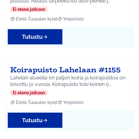
puuttuu. Aidattu tarpeeksi iso alue pienille j…
Ei etene jatkoon
Etelä-Tuusulan kylät
Ympäristö
Rajaa tulokset aihepiirin mukaan: Etelä-Tuusulan kylät
Rajaa tulokset teeman mukaan: Ympäri
Tutustu
Koirapuisto Lahelaan #1155
Lahelan alueella on paljon koiria ja koirapuistoa on
toivottu jo vuosia. Koirapuisto toisi koirien o…
Ei etene jatkoon
Etelä-Tuusulan kylät
Ympäristö
Rajaa tulokset aihepiirin mukaan: Etelä-Tuusulan kylät
Rajaa tulokset teeman mukaan: Ympäri
Tutustu