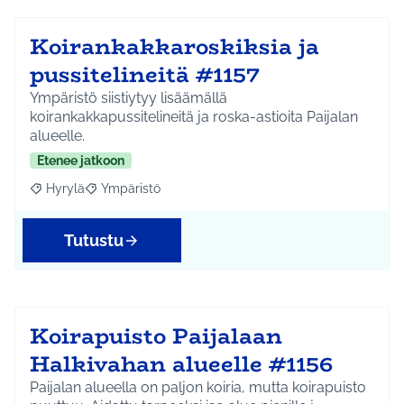
Koirankakkaroskiksia ja
pussitelineitä #1157
Ympäristö siistiytyy lisäämällä
koirankakkapussitelineitä ja roska-astioita Paijalan
alueelle.
Etenee jatkoon
Hyrylä
Ympäristö
Rajaa tulokset aihepiirin mukaan: Hyrylä
Rajaa tulokset teeman mukaan: Ympäristö
Tutustu
Koirapuisto Paijalaan
Halkivahan alueelle #1156
Paijalan alueella on paljon koiria, mutta koirapuisto