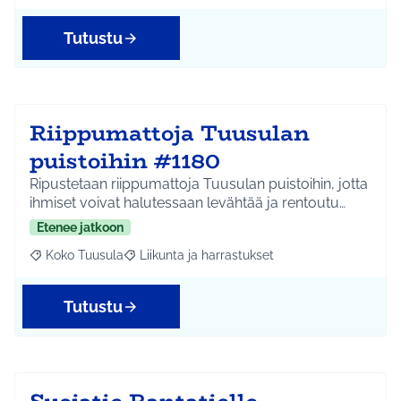
Tutustu
Riippumattoja Tuusulan
puistoihin #1180
Ripustetaan riippumattoja Tuusulan puistoihin, jotta
ihmiset voivat halutessaan levähtää ja rentoutu…
Etenee jatkoon
Koko Tuusula
Liikunta ja harrastukset
Rajaa tulokset aihepiirin mukaan: Koko Tuusula
Rajaa tulokset teeman mukaan: Liikunta ja harr
Tutustu