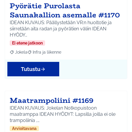
Pyörätie Purolasta
Saunakallion asemalle #1170
IDEAN KUVAUS: Päällystetään VR:n huoltotie ja
siirretään aita radan ja pyörätien väliin IDEAN
HYÖDY…
Ei etene jatkoon
Jokela
Infra ja liikenne
Rajaa tulokset aihepiirin mukaan: Jokela
Rajaa tulokset teeman mukaan: Infra ja liikenne
Tutustu
Maatrampoliini #1169
IDEAN KUVAUS: Jokelan Notkopuistoon
maatramppa IDEAN HYÖDYT: Lapsilla joilla ei ole
trampoliinia ,…
Arvioitavana