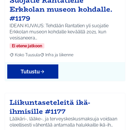
Suojatie Rantatielle
Erkkolan museon kohdalle.
#1179
IDEAN KUVAUS: Tehdään Rantatien yli suojatie
Erkkolan museon kohdalle keväällä 2021, kun
vesisaneera…
Ei etene jatkoon
Koko Tuusula
Infra ja liikenne
Rajaa tulokset aihepiirin mukaan: Koko Tuusula
Rajaa tulokset teeman mukaan: Infra ja liikenne
Tutustu
Liikuntaseteleitä ikä-
ihmisille #1177
Lääkäri-, lääke-, ja terveyskeskusmaksuja voidaan
oleellisesti vähentää antamalla halukkaille ikä-ih…