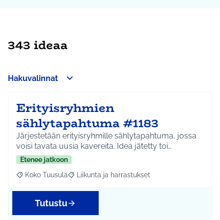
343 ideaa
Hakuvalinnat
Erityisryhmien
sählytapahtuma #1183
Järjestetään erityisryhmille sählytapahtuma, jossa
voisi tavata uusia kavereita. Idea jätetty toi…
Etenee jatkoon
Koko Tuusula
Liikunta ja harrastukset
Rajaa tulokset aihepiirin mukaan: Koko Tuusula
Rajaa tulokset teeman mukaan: Liikunta ja harr
Tutustu