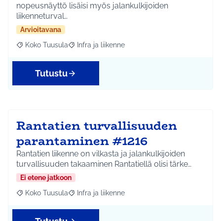
nopeusnäyttö lisäisi myös jalankulkijoiden
liikenneturval…
Arvioitavana
Koko Tuusula
Infra ja liikenne
Rajaa tulokset aihepiirin mukaan: Koko Tuusula
Rajaa tulokset teeman mukaan: Infra ja liikenne
Tutustu
Rantatien turvallisuuden
parantaminen #1216
Rantatien liikenne on vilkasta ja jalankulkijoiden
turvallisuuden takaaminen Rantatiellä olisi tärke…
Ei etene jatkoon
Koko Tuusula
Infra ja liikenne
Rajaa tulokset aihepiirin mukaan: Koko Tuusula
Rajaa tulokset teeman mukaan: Infra ja liikenne