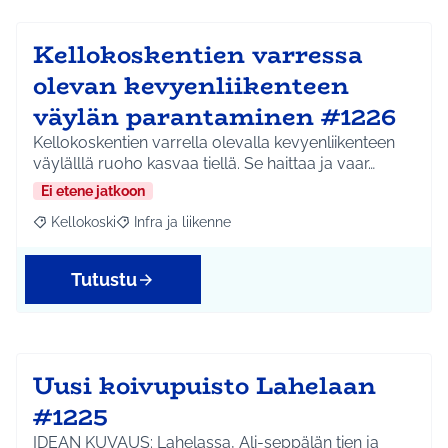
Kellokoskentien varressa
olevan kevyenliikenteen
väylän parantaminen #1226
Kellokoskentien varrella olevalla kevyenliikenteen
väylälllä ruoho kasvaa tiellä. Se haittaa ja vaar…
Ei etene jatkoon
Kellokoski
Infra ja liikenne
Rajaa tulokset aihepiirin mukaan: Kellokoski
Rajaa tulokset teeman mukaan: Infra ja liikenne
Tutustu
Uusi koivupuisto Lahelaan
#1225
IDEAN KUVAUS: Lahelassa, Ali-seppälän tien ja