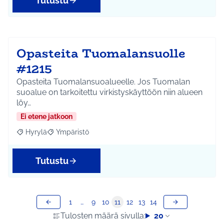
Tutustu
Opasteita Tuomalansuolle
#1215
Opasteita Tuomalansuoalueelle. Jos Tuomalan
suoalue on tarkoitettu virkistyskäyttöön niin alueen
löy…
Ei etene jatkoon
Hyrylä
Ympäristö
Rajaa tulokset aihepiirin mukaan: Hyrylä
Rajaa tulokset teeman mukaan: Ympäristö
Tutustu
1
…
9
10
11
12
13
14
Tulosten määrä sivulla:
20