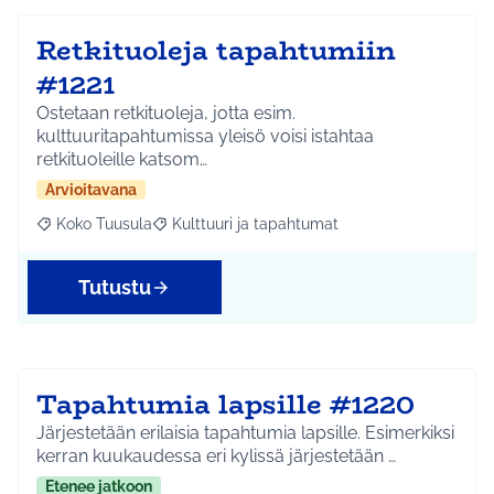
Retkituoleja tapahtumiin
#1221
Ostetaan retkituoleja, jotta esim.
kulttuuritapahtumissa yleisö voisi istahtaa
retkituoleille katsom…
Arvioitavana
Koko Tuusula
Kulttuuri ja tapahtumat
Rajaa tulokset aihepiirin mukaan: Koko Tuusula
Rajaa tulokset teeman mukaan: Kulttuuri ja ta
Tutustu
Tapahtumia lapsille #1220
Järjestetään erilaisia tapahtumia lapsille. Esimerkiksi
kerran kuukaudessa eri kylissä järjestetään …
Etenee jatkoon