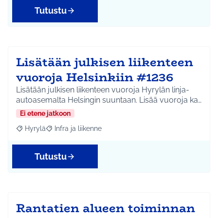
Tutustu
Lisätään julkisen liikenteen
vuoroja Helsinkiin #1236
Lisätään julkisen liikenteen vuoroja Hyrylän linja-
autoasemalta Helsingin suuntaan. Lisää vuoroja ka…
Ei etene jatkoon
Hyrylä
Infra ja liikenne
Rajaa tulokset aihepiirin mukaan: Hyrylä
Rajaa tulokset teeman mukaan: Infra ja liikenne
Tutustu
Rantatien alueen toiminnan