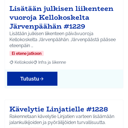
Lisätään julkisen liikenteen
vuoroja Kellokoskelta
Järvenpäähän #1229
Lisätään julkisen liikenteen päivävuoroja
Kellokoskelta Järvenpäähän. Järvenpäästä pääsee
eteenpäin …
Ei etene jatkoon
Kellokoski
Infra ja liikenne
Rajaa tulokset aihepiirin mukaan: Kellokoski
Rajaa tulokset teeman mukaan: Infra ja liikenne
Tutustu
Kävelytie Linjatielle #1228
Rakennetaan kävelytie Linjatien varteen lisäämään
jalankulkijoiden ja pyöräilijöiden turvallisuutta.