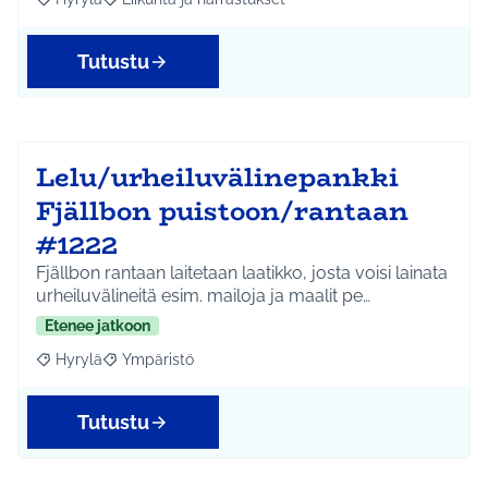
Rajaa tulokset aihepiirin mukaan: Hyrylä
Rajaa tulokset teeman mukaan: Liikunta ja harrastuks
Tutustu
Lelu/urheiluvälinepankki
Fjällbon puistoon/rantaan
#1222
Fjällbon rantaan laitetaan laatikko, josta voisi lainata
urheiluvälineitä esim. mailoja ja maalit pe…
Etenee jatkoon
Hyrylä
Ympäristö
Rajaa tulokset aihepiirin mukaan: Hyrylä
Rajaa tulokset teeman mukaan: Ympäristö
Tutustu