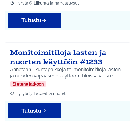
Hyrylä
Liikunta ja harrastukset
Rajaa tulokset aihepiirin mukaan: Hyrylä
Rajaa tulokset teeman mukaan: Liikunta ja harrastuks
Tutustu
Monitoimitiloja lasten ja
nuorten käyttöön #1233
Annetaan liikuntapaikkoja tai monitoimitiloja lasten
ja nuorten vapaaseen käyttöön. Tiloissa voisi m…
Ei etene jatkoon
Hyrylä
Lapset ja nuoret
Rajaa tulokset aihepiirin mukaan: Hyrylä
Rajaa tulokset teeman mukaan: Lapset ja nuoret
Tutustu