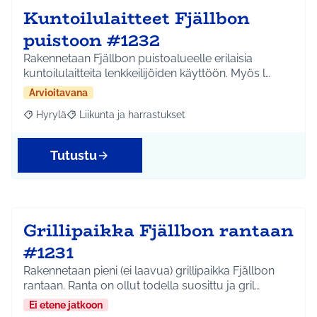
Kuntoilulaitteet Fjällbon
puistoon #1232
Rakennetaan Fjällbon puistoalueelle erilaisia
kuntoilulaitteita lenkkeilijöiden käyttöön. Myös l…
Arvioitavana
Hyrylä
Liikunta ja harrastukset
Rajaa tulokset aihepiirin mukaan: Hyrylä
Rajaa tulokset teeman mukaan: Liikunta ja harrastuks
Tutustu
Grillipaikka Fjällbon rantaan
#1231
Rakennetaan pieni (ei laavua) grillipaikka Fjällbon
rantaan. Ranta on ollut todella suosittu ja gril…
Ei etene jatkoon