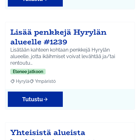
Lisää penkkejä Hyrylän
alueelle #1239
Lisätään kahteen kohtaan penkkejä Hyrylän
alueelle, jotta ikäihmiset voivat levähtää ja/tai
rentoutu…
Etenee jatkoon
Hyrylä
Ympäristö
Rajaa tulokset aihepiirin mukaan: Hyrylä
Rajaa tulokset teeman mukaan: Ympäristö
Tutustu
Yhteisistä alueista