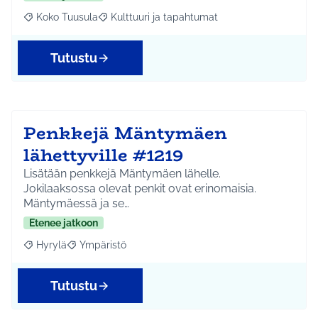
Koko Tuusula
Kulttuuri ja tapahtumat
Rajaa tulokset aihepiirin mukaan: Koko Tuusula
Rajaa tulokset teeman mukaan: Kulttuuri ja ta
Tutustu
Penkkejä Mäntymäen
lähettyville #1219
Lisätään penkkejä Mäntymäen lähelle.
Jokilaaksossa olevat penkit ovat erinomaisia.
Mäntymäessä ja se…
Etenee jatkoon
Hyrylä
Ympäristö
Rajaa tulokset aihepiirin mukaan: Hyrylä
Rajaa tulokset teeman mukaan: Ympäristö
Tutustu