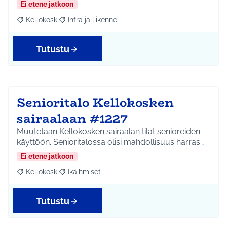
Ei etene jatkoon
Kellokoski
Infra ja liikenne
Rajaa tulokset aihepiirin mukaan: Kellokoski
Rajaa tulokset teeman mukaan: Infra ja liikenne
Tutustu
Senioritalo Kellokosken
sairaalaan #1227
Muutetaan Kellokosken sairaalan tilat senioreiden
käyttöön. Senioritalossa olisi mahdollisuus harras…
Ei etene jatkoon
Kellokoski
Ikäihmiset
Rajaa tulokset aihepiirin mukaan: Kellokoski
Rajaa tulokset teeman mukaan: Ikäihmiset
Tutustu