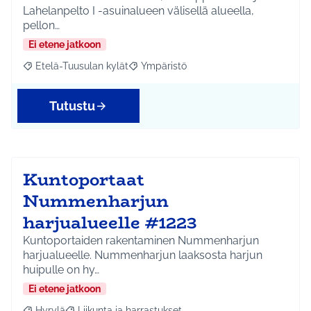
Lahelanpelto I -asuinalueen välisellä alueella,
pellon…
Ei etene jatkoon
Etelä-Tuusulan kylät
Ympäristö
Rajaa tulokset aihepiirin mukaan: Etelä-Tuusulan kylät
Rajaa tulokset teeman mukaan: Ympäri
Tutustu
Kuntoportaat
Nummenharjun
harjualueelle #1223
Kuntoportaiden rakentaminen Nummenharjun
harjualueelle. Nummenharjun laaksosta harjun
huipulle on hy…
Ei etene jatkoon
Hyrylä
Liikunta ja harrastukset