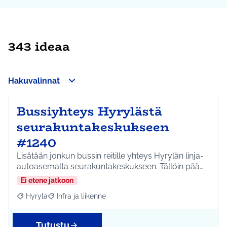
343 ideaa
Hakuvalinnat
Bussiyhteys Hyrylästä
seurakuntakeskukseen
#1240
Lisätään jonkun bussin reitille yhteys Hyrylän linja-
autoasemalta seurakuntakeskukseen. Tällöin pää…
Ei etene jatkoon
Hyrylä
Infra ja liikenne
Rajaa tulokset aihepiirin mukaan: Hyrylä
Rajaa tulokset teeman mukaan: Infra ja liikenne
Tutustu