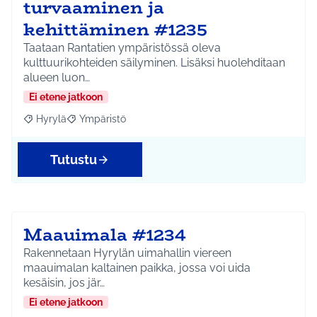
turvaaminen ja
kehittäminen #1235
Taataan Rantatien ympäristössä oleva
kulttuurikohteiden säilyminen. Lisäksi huolehditaan
alueen luon…
Ei etene jatkoon
Hyrylä
Ympäristö
Rajaa tulokset aihepiirin mukaan: Hyrylä
Rajaa tulokset teeman mukaan: Ympäristö
Tutustu
Maauimala #1234
Rakennetaan Hyrylän uimahallin viereen
maauimalan kaltainen paikka, jossa voi uida
kesäisin, jos jär…
Ei etene jatkoon