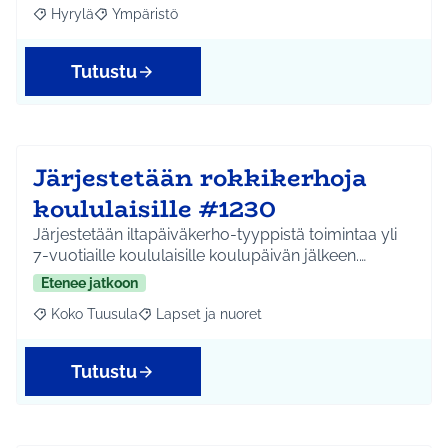
Hyrylä
Ympäristö
Rajaa tulokset aihepiirin mukaan: Hyrylä
Rajaa tulokset teeman mukaan: Ympäristö
Tutustu
Järjestetään rokkikerhoja
koululaisille #1230
Järjestetään iltapäiväkerho-tyyppistä toimintaa yli
7-vuotiaille koululaisille koulupäivän jälkeen.…
Etenee jatkoon
Koko Tuusula
Lapset ja nuoret
Rajaa tulokset aihepiirin mukaan: Koko Tuusula
Rajaa tulokset teeman mukaan: Lapset ja nuor
Tutustu