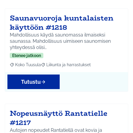
Saunavuoroja kuntalaisten
käyttöön #1218
Mahdollisuus käydä saunomassa ilmaiseksi
saunassa. Mahdollisuus uimiseen saunomisen
yhteydessä olisi…
Etenee jatkoon
Koko Tuusula
Liikunta ja harrastukset
Rajaa tulokset aihepiirin mukaan: Koko Tuusula
Rajaa tulokset teeman mukaan: Liikunta ja harr
Tutustu
Nopeusnäyttö Rantatielle
#1217
Autojen nopeudet Rantatiellä ovat kovia ja