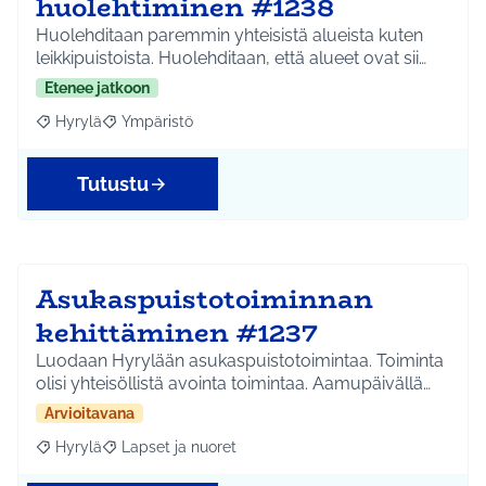
huolehtiminen #1238
Huolehditaan paremmin yhteisistä alueista kuten
leikkipuistoista. Huolehditaan, että alueet ovat sii…
Etenee jatkoon
Hyrylä
Ympäristö
Rajaa tulokset aihepiirin mukaan: Hyrylä
Rajaa tulokset teeman mukaan: Ympäristö
Tutustu
Asukaspuistotoiminnan
kehittäminen #1237
Luodaan Hyrylään asukaspuistotoimintaa. Toiminta
olisi yhteisöllistä avointa toimintaa. Aamupäivällä…
Arvioitavana
Hyrylä
Lapset ja nuoret
Rajaa tulokset aihepiirin mukaan: Hyrylä
Rajaa tulokset teeman mukaan: Lapset ja nuoret