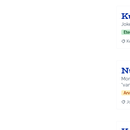
K
Joke
Ete
K
Raja
N
Mona
"van
Arv
J
Raja