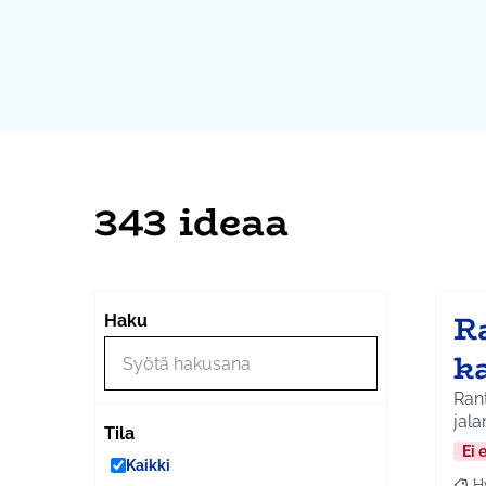
343 ideaa
Ra
Haku
ka
Rant
jala
Tila
Ei 
Kaikki
H