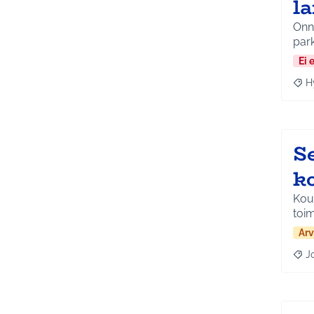
l
Onn
park
Ei 
H
Raja
S
k
Koul
toim
Arv
J
Raja