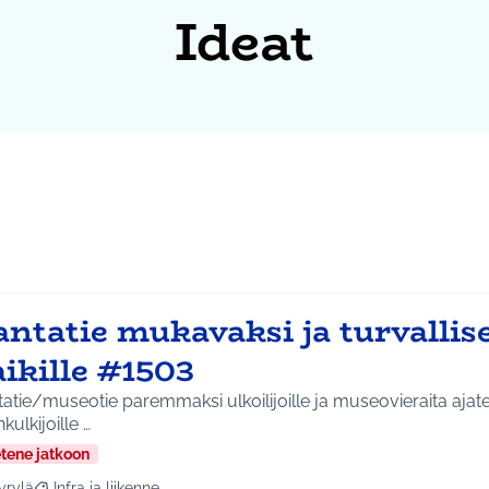
Ideat
ntatie mukavaksi ja turvallis
ikille #1503
atie/museotie paremmaksi ulkoilijoille ja museovieraita ajatel
nkulkijoille …
etene jatkoon
yrylä
Infra ja liikenne