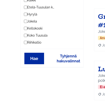
Kaikki
Etelä-Tuusulan kylät
G
Hyrylä
Jokela
#
Kellokoski
Joke
Koko Tuusula
Arv
Riihikallio
J
Raja
Tyhjennä
Hae
hakuvalinnat
L
Joke
polk
Ei 
J
Raja