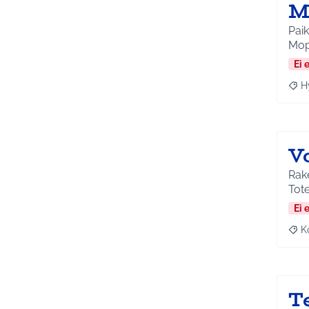
M
Paik
Mopo
Ei 
H
Raja
V
Rake
Tot
Ei 
K
Raj
T