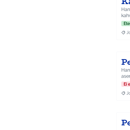
K
Hank
kahv
Ete
J
Raja
P
Hank
ase
Ei 
J
Raja
P