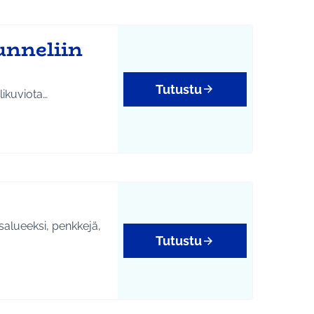
unneliin
Tutustu
likuviota…
salueeksi, penkkejä,
Tutustu