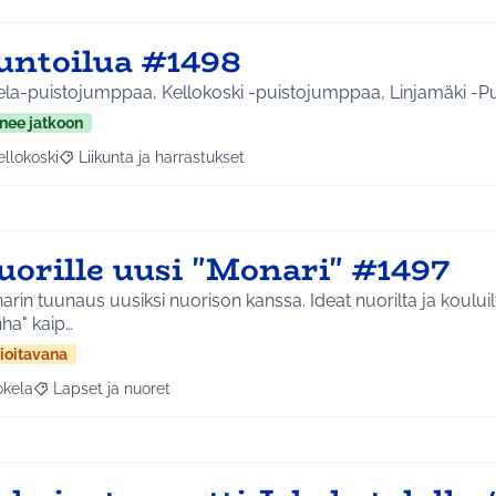
untoilua #1498
la-puistojumppaa, Kellokoski -puistojumppaa, Linjamäki -Puis
nee jatkoon
ellokoski
Liikunta ja harrastukset
a tulokset aihepiirin mukaan: Kellokoski
Rajaa tulokset teeman mukaan: Liikunta ja harrastukset
uorille uusi "Monari" #1497
rin tuunaus uusiksi nuorison kanssa. Ideat nuorilta ja kouluilt
ha" kaip…
ioitavana
okela
Lapset ja nuoret
a tulokset aihepiirin mukaan: Jokela
Rajaa tulokset teeman mukaan: Lapset ja nuoret