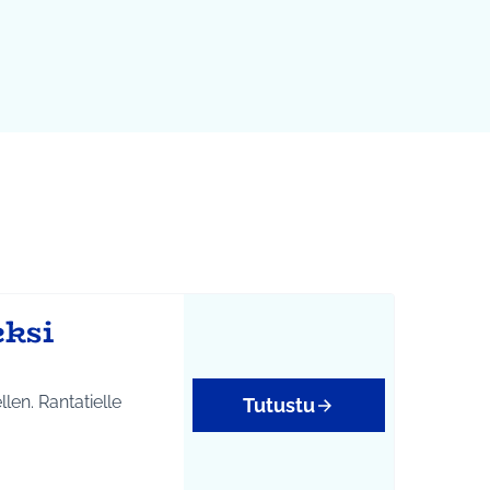
eksi
len. Rantatielle
Tutustu