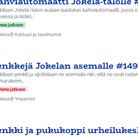
ahviautomaatti Jokela-talolle 
itaan Jokela-talon aulaan laadukas kahviautomaatti, jossa ol
eissa ja lisäks…
nee jatkoon
okela
Kulttuuri ja tapahtumat
a tulokset aihepiirin mukaan: Jokela
Rajaa tulokset teeman mukaan: Kulttuuri ja tapahtumat
enkkejä Jokelan asemalle #14
itaan penkit ja sijoitetaan ne asemalle niin, että ne ovat rada
marakenn…
etene jatkoon
okela
Ympäristö
a tulokset aihepiirin mukaan: Jokela
Rajaa tulokset teeman mukaan: Ympäristö
enkki ja pukukoppi urheiluke