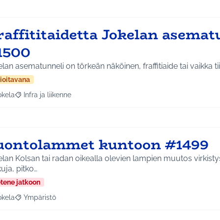
raffititaidetta Jokelan asemat
1500
lan asematunneli on törkeän näköinen, fraffitiaide tai vaikka tii
ioitavana
okela
Infra ja liikenne
a tulokset aihepiirin mukaan: Jokela
Rajaa tulokset teeman mukaan: Infra ja liikenne
uontolammet kuntoon #1499
lan Kolsan tai radan oikealla olevien lampien muutos virkisty
uja, pitko…
etene jatkoon
okela
Ympäristö
a tulokset aihepiirin mukaan: Jokela
Rajaa tulokset teeman mukaan: Ympäristö