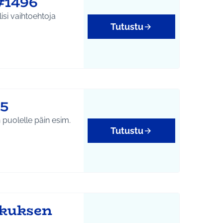
#1496
isi vaihtoehtoja
Tutustu
95
n puolelle päin esim.
Tutustu
skuksen