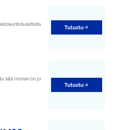
tokuntoilulaitteita
Tutustu
a sillä monari on jo
Tutustu