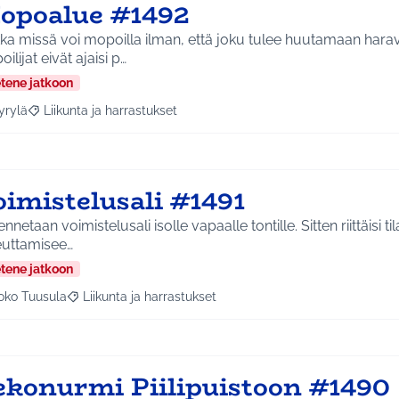
opoalue #1492
ka missä voi mopoilla ilman, että joku tulee huutamaan hara
ilijat eivät ajaisi p…
etene jatkoon
yrylä
Liikunta ja harrastukset
a tulokset aihepiirin mukaan: Hyrylä
Rajaa tulokset teeman mukaan: Liikunta ja harrastukset
oimistelusali #1491
nnetaan voimistelusali isolle vapaalle tontille. Sitten riittäisi ti
euttamisee…
etene jatkoon
oko Tuusula
Liikunta ja harrastukset
aa tulokset aihepiirin mukaan: Koko Tuusula
Rajaa tulokset teeman mukaan: Liikunta ja harrastukset
ekonurmi Piilipuistoon #1490