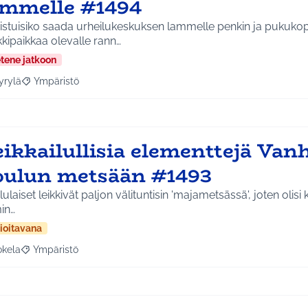
ammelle #1494
istuisiko saada urheilukeskuksen lammelle penkin ja pukukop
kipaikkaa olevalle rann…
etene jatkoon
yrylä
Ympäristö
a tulokset aihepiirin mukaan: Hyrylä
Rajaa tulokset teeman mukaan: Ympäristö
eikkailullisia elementtejä Van
oulun metsään #1493
ulaiset leikkivät paljon välituntisin 'majametsässä', joten olisi 
in…
ioitavana
okela
Ympäristö
a tulokset aihepiirin mukaan: Jokela
Rajaa tulokset teeman mukaan: Ympäristö