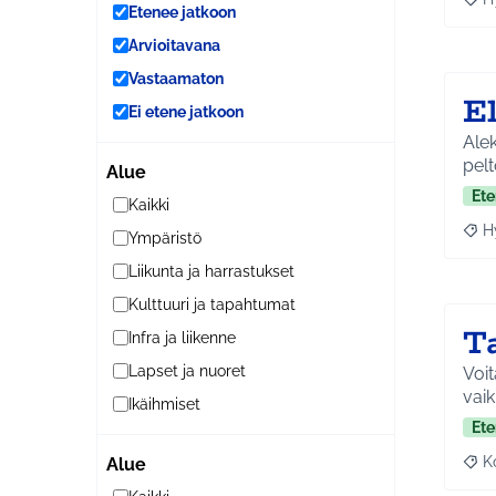
Raja
Etenee jatkoon
Arvioitavana
Vastaamaton
E
Ei etene jatkoon
Alek
pel
Alue
Ete
Kaikki
H
Ympäristö
Raja
Liikunta ja harrastukset
Kulttuuri ja tapahtumat
T
Infra ja liikenne
Lapset ja nuoret
Voit
vaik
Ikäihmiset
Ete
K
Alue
Raj