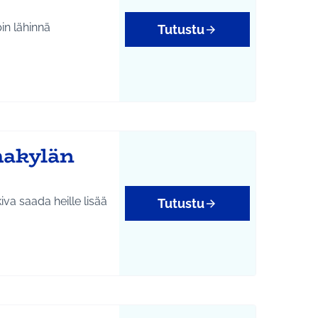
in lähinnä
Tutustu
hakylän
kiva saada heille lisää
Tutustu