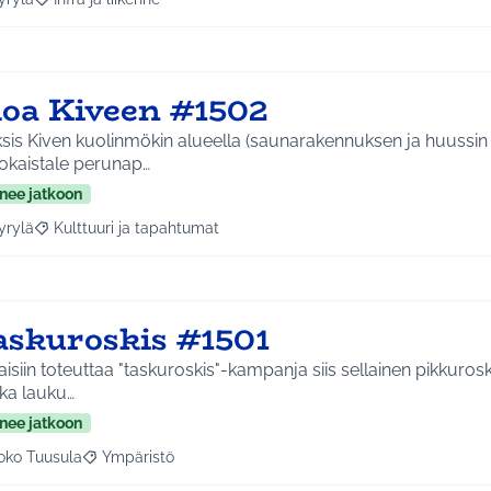
a tulokset aihepiirin mukaan: Hyrylä
Rajaa tulokset teeman mukaan: Infra ja liikenne
loa Kiveen #1502
sis Kiven kuolinmökin alueella (saunarakennuksen ja huussin 
tokaistale perunap…
nee jatkoon
yrylä
Kulttuuri ja tapahtumat
a tulokset aihepiirin mukaan: Hyrylä
Rajaa tulokset teeman mukaan: Kulttuuri ja tapahtumat
askuroskis #1501
aisiin toteuttaa "taskuroskis"-kampanja siis sellainen pikkurosk
ka lauku…
nee jatkoon
oko Tuusula
Ympäristö
aa tulokset aihepiirin mukaan: Koko Tuusula
Rajaa tulokset teeman mukaan: Ympäristö