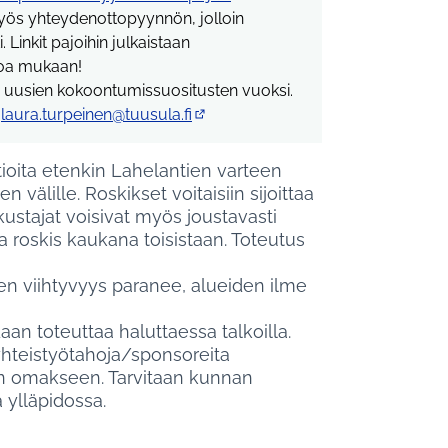
(Ulkoinen linkki)
yös yhteydenottopyynnön, jolloin
Linkit pajoihin julkaistaan
uloa mukaan!
sta uusien kokoontumissuositusten vuoksi.
,
laura.turpeinen@tuusula.fi
(Avautuu uuteen välilehteen)
ioita etenkin Lahelantien varteen
välille. Roskikset voitaisiin sijoittaa
ustajat voisivat myös joustavasti
a roskis kaukana toisistaan. Toteutus
n viihtyvyys paranee, alueiden ilme
 toteuttaa haluttaessa talkoilla.
yhteistyötahoja/sponsoreita
den omakseen. Tarvitaan kunnan
 ylläpidossa.