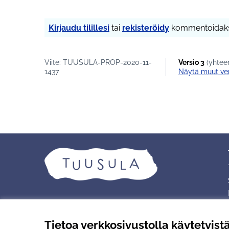
Kirjaudu tilillesi
tai
rekisteröidy
kommentoidaks
Viite: TUUSULA-PROP-2020-11-
Versio 3
(yhteen
1437
näytä muut ve
Tietoa verkkosivustolla käytetyist