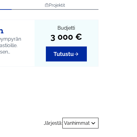
Projektit
n
Budjetti
3 000 €
neympyrän
stioille.
isen
Tutustu
kunto ja
Ympäristö
Järjestä:
Vanhimmat