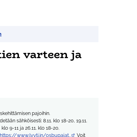
n
ien varteen ja
iskehittämisen pajoihin.
ään sähköisesti: 8.11. klo 18-20, 19.11.
. klo 9-11 ja 26.11. klo 18-20.
https://www.lyyti.in/osbupajat..
Voit