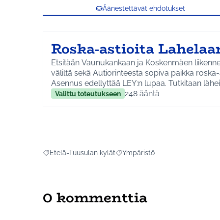
Äänestettävät ehdotukset
Roska-astioita Lahelaa
Etsitään Vaunukankaan ja Koskenmäen liiken
väliltä sekä Autiorinteesta sopiva paikka roska-a
Asennus edellyttää LEY:n lupaa. Tutkitaan lähe
Autiorinteenpuiston nykyisten roska-astioiden 
248
ääntä
Valittu toteutukseen
vaihdetaan huonokuntoisimmat uusiin.
Etelä-Tuusulan kylät
Ympäristö
Rajaa tulokset aihepiirin mukaan: Etelä-Tuusulan kylät
Rajaa tulokset teeman mukaan: 
0 kommenttia