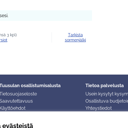
esi.
sä 3 kpl)
Tarkista
rsiot
sormenjälki
Tuusulan osallistumisalusta
Tietoa palvelusta
Tietosuojaseloste
Usein kysytyt kysy
Saavutettavuus
Osallistuva budjetoin
Käyttöehdot
Yhteystiedot
Evästeasetukset
ä evästeistä