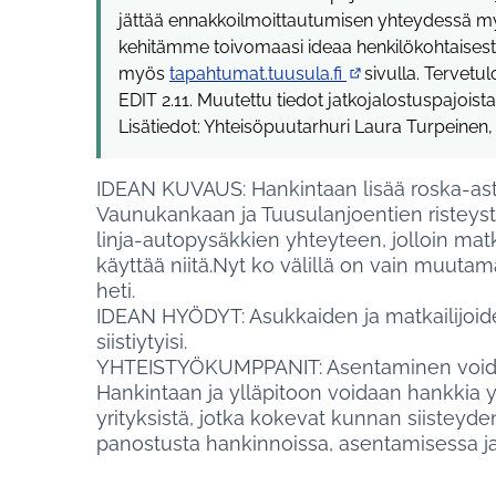
jättää ennakkoilmoittautumisen yhteydessä m
kehitämme toivomaasi ideaa henkilökohtaisesti. 
myös
tapahtumat.tuusula.fi
sivulla. Tervet
(Ulkoinen linkki)
EDIT 2.11. Muutettu tiedot jatkojalostuspajoi
Lisätiedot: Yhteisöpuutarhuri Laura Turpeinen
IDEAN KUVAUS: Hankintaan lisää roska-ast
Vaunukankaan ja Tuusulanjoentien risteysten 
linja-autopysäkkien yhteyteen, jolloin matk
käyttää niitä.Nyt ko välillä on vain muutam
heti.
IDEAN HYÖDYT: Asukkaiden ja matkailijoide
siistiytyisi.
YHTEISTYÖKUMPPANIT: Asentaminen voidaan
Hankintaan ja ylläpitoon voidaan hankkia 
yrityksistä, jotka kokevat kunnan siistey
panostusta hankinnoissa, asentamisessa ja