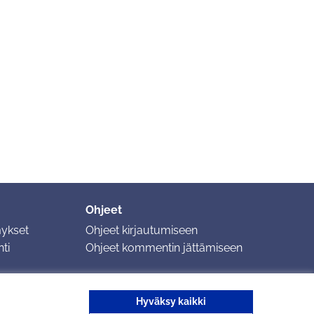
Ohjeet
mykset
Ohjeet kirjautumiseen
ti
Ohjeet kommentin jättämiseen
Hyväksy kaikki