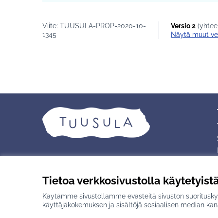
Viite: TUUSULA-PROP-2020-10-
Versio 2
(yhtee
1345
näytä muut ve
Tietoa verkkosivustolla käytetyist
Käytämme sivustollamme evästeitä sivuston suorituskyv
Creative Commons -lisenssi
(Ulkoinen linkki)
Verkkosivusto luotu
vapaan ohjelmisto
käyttäjäkokemuksen ja sisältöjä sosiaalisen median kan