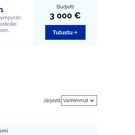
n
Budjetti
3 000 €
neympyrän
stioille.
isen
Tutustu
kunto ja
tö
Järjestä:
Vanhimmat
esi.