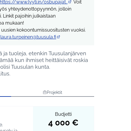
https://www.lyyti.in/osbupajat..
Voit
(Ulkoinen linkki)
yös yhteydenottopyynnön, jolloin
Linkit pajoihin julkaistaan
uloa mukaan!
sta uusien kokoontumissuositusten vuoksi.
,
laura.turpeinen@tuusula.fi
(Avautuu uuteen välilehteen)
ä ja tuoleja, etenkin Tuusulanjärven
elämää kun ihmiset heittäisivät roskia
isi Tuusulan kunta.
itus.
Projektit
Budjetti
4 000 €
e.
kysely ja