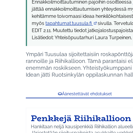
Ennakkoilmoittautuminen pajoihin osoitteessa
jättää ennakkoilmoittautumisen yhteydessä m
kehitämme toivomaasi ideaa henkilökohtaisesti. 
myös
tapahtumat.tuusula.fi
sivulla. Tervet
(Ulkoinen linkki)
EDIT 2.11. Muutettu tiedot jatkojalostuspajoi
Lisätiedot: Yhteisöpuutarhuri Laura Turpeinen
Ympäri Tuusulaa sijoitettaisiin roskapönttöj
rannoille ja Riihikallioon. Tämä parantaisi 
enemmän roskikseen. Yhteistyökumppani ol
Idean jätti Ruotsinkylän oppilaskunnan hall
Äänestettävät ehdotukset
Penkkejä Riihikallioon
Hankitaan neljä kausipenkkiä Riihikallion alueell
Järjestetään sijoituspaikoista asukkaille verkko