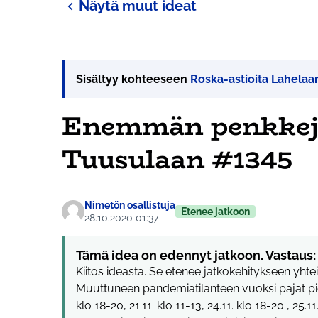
Näytä muut ideat
Sisältyy kohteeseen
Roska-astioita Lahelaa
Enemmän penkkejä
Tuusulaan #1345
Nimetön osallistuja
Etenee jatkoon
28.10.2020 01:37
Tämä idea on edennyt jatkoon. Vastaus:
Kiitos ideasta. Se etenee jatkokehitykseen yhte
Muuttuneen pandemiatilanteen vuoksi pajat pidet
klo 18-20, 21.11. klo 11-13, 24.11. klo 18-20 , 25.11