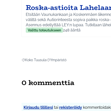
Roska-astioita Lahelaa
Etsitään Vaunukankaan ja Koskenmäen liiken
väliltä sekä Autiorinteesta sopiva paikka roska-a
Asennus edellyttää LEY:n lupaa. Tutkitaan lähe
Autiorinteenpuiston nykyisten roska-astioiden 
248
ääntä
Valittu toteutukseen
vaihdetaan huonokuntoisimmat uusiin.
Koko Tuusula
Ympäristö
Rajaa tulokset aihepiirin mukaan: Koko Tuusula
Rajaa tulokset teeman mukaan: Ympäris
0 kommenttia
Kirjaudu tilillesi
tai
rekisteröidy
kommentoidaks