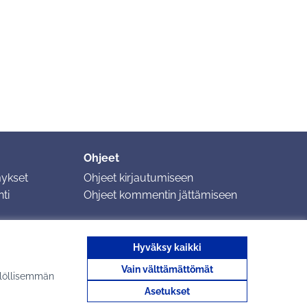
Ohjeet
mykset
Ohjeet kirjautumiseen
ti
Ohjeet kommentin jättämiseen
Hyväksy kaikki
Vain välttämättömät
ilöllisemmän
Tuusulan osallistumisa
Tuusulan osallist
Asetukset