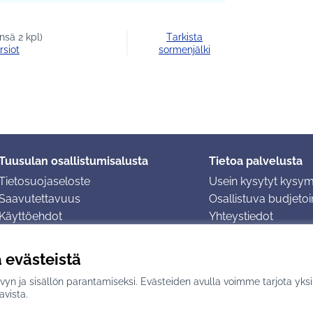
nsä 2 kpl)
Tarkista
rsiot
sormenjälki
Tuusulan osallistumisalusta
Tietoa palvelusta
Tietosuojaseloste
Usein kysytyt kysy
Saavutettavuus
Osallistuva budjetoin
Käyttöehdot
Yhteystiedot
Evästeasetukset
ä evästeistä
yn ja sisällön parantamiseksi. Evästeiden avulla voimme tarjota yks
n
avulla.
avista.
(Ulkoinen linkki)