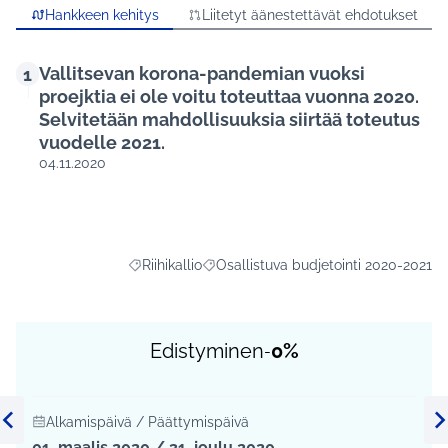
Hankkeen kehitys
Liitetyt äänestettävät ehdotukset
Vallitsevan korona-pandemian vuoksi
1
proejktia ei ole voitu toteuttaa vuonna 2020.
Selvitetään mahdollisuuksia siirtää toteutus
vuodelle 2021.
04.11.2020
Riihikallio
Osallistuva budjetointi 2020-2021
Rajaa tulokset aihepiirin mukaan: Riihikallio
Rajaa tulokset teeman mukaan: Osalli
Edistyminen
0%
-
Alkamispäivä / Päättymispäivä
Edellinen kohde
Se
01. maalis 2020 / 31. joulu 2020