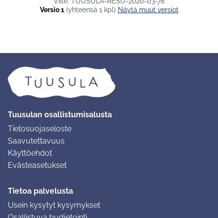
Viite: TUUSULA-RESU-2020-03-78
Versio 1
(yhteensä 1 kpl)
näytä muut versiot
Tuusulan osallistumisalusta
Tietosuojaseloste
Saavutettavuus
Käyttöehdot
Evästeasetukset
Tietoa palvelusta
Usein kysytyt kysymykset
Osallistuva budjetointi