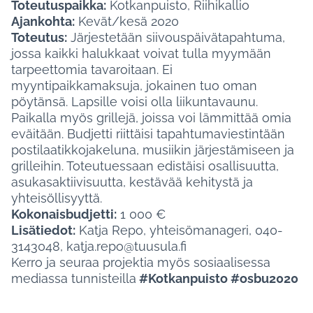
Toteutuspaikka:
Kotkanpuisto, Riihikallio
Ajankohta:
Kevät/kesä 2020
Toteutus:
Järjestetään siivouspäivätapahtuma,
jossa kaikki halukkaat voivat tulla myymään
tarpeettomia tavaroitaan. Ei
myyntipaikkamaksuja, jokainen tuo oman
pöytänsä. Lapsille voisi olla liikuntavaunu.
Paikalla myös grillejä, joissa voi lämmittää omia
eväitään. Budjetti riittäisi tapahtumaviestintään
postilaatikkojakeluna, musiikin järjestämiseen ja
grilleihin. Toteutuessaan edistäisi osallisuutta,
asukasaktiivisuutta, kestävää kehitystä ja
yhteisöllisyyttä.
Kokonaisbudjetti:
1 000 €
Lisätiedot:
Katja Repo, yhteisömanageri, 040-
3143048, katja.repo@tuusula.fi
Kerro ja seuraa projektia myös sosiaalisessa
mediassa tunnisteilla
#Kotkanpuisto #osbu2020