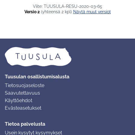
Viite: TUUSULA-RESU-2020-03-65
Versio 2
(yhteensä 2 kpl)
näytä muut versiot
Tuusulan osallistumisalusta
Tietosuojaseloste
Saavutettavuus
Käyttöehdot
Evästeasetukset
Tietoa palvelusta
Usein kysytyt kysymykset