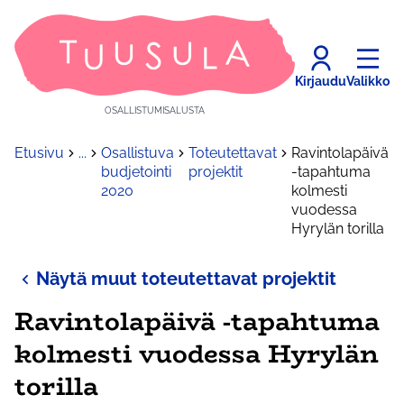
Kirjaudu
Valikko
OSALLISTUMISALUSTA
Etusivu
...
Osallistuva
Toteutettavat
Ravintolapäivä
budjetointi
projektit
-tapahtuma
2020
kolmesti
vuodessa
Hyrylän torilla
Näytä muut toteutettavat projektit
Ravintolapäivä -tapahtuma
kolmesti vuodessa Hyrylän
torilla