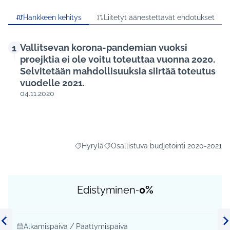
Hankkeen kehitys
Liitetyt äänestettävät ehdotukset
Vallitsevan korona-pandemian vuoksi
1
proejktia ei ole voitu toteuttaa vuonna 2020.
Selvitetään mahdollisuuksia siirtää toteutus
vuodelle 2021.
04.11.2020
Hyrylä
Osallistuva budjetointi 2020-2021
Rajaa tulokset aihepiirin mukaan: Hyrylä
Rajaa tulokset teeman mukaan: Osalli
Edistyminen
0%
-
Alkamispäivä / Päättymispäivä