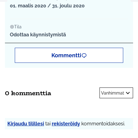
Edellinen kohde
Se
01. maalis 2020 / 31. joulu 2020
Tila
Odottaa käynnistymistä
Kommentti
0 kommenttia
Vanhimmat
Kirjaudu tilillesi
tai
rekisteröidy
kommentoidaksesi.