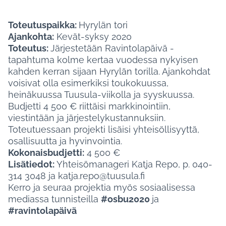
Toteutuspaikka:
Hyrylän tori
Ajankohta:
Kevät-syksy 2020
Toteutus:
Järjestetään Ravintolapäivä -
tapahtuma kolme kertaa vuodessa nykyisen
kahden kerran sijaan Hyrylän torilla. Ajankohdat
voisivat olla esimerkiksi toukokuussa,
heinäkuussa Tuusula-viikolla ja syyskuussa.
Budjetti 4 500 € riittäisi markkinointiin,
viestintään ja järjestelykustannuksiin.
Toteutuessaan projekti lisäisi yhteisöllisyyttä,
osallisuutta ja hyvinvointia.
Kokonaisbudjetti:
4 500 €
Lisätiedot:
Yhteisömanageri Katja Repo, p. 040-
314 3048 ja katja.repo@tuusula.fi
Kerro ja seuraa projektia myös sosiaalisessa
mediassa tunnisteilla
#osbu2020
ja
#ravintolapäivä