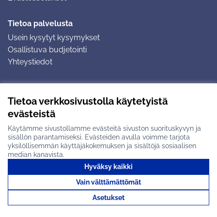
Tietoa palvelusta
Usein kysytyt kysymykset
Osallistuva budjetointi
Yhteystiedot
Ohjeet
Tietoa verkkosivustolla käytetyistä
Ohjeet kirjautumiseen
evästeistä
Ohjeet kommentin jättämiseen
Käytämme sivustollamme evästeitä sivuston suorituskyvyn ja
sisällön parantamiseksi. Evästeiden avulla voimme tarjota
yksilöllisemmän käyttäjäkokemuksen ja sisältöjä sosiaalisen
median kanavista.
Hyväksy kaikki
Tuusulan osallistumisalusta X-palvelussa
Tuusula
Vain välttämättömät
Creative Commons -lisenssi
(Ulkoinen linkki)
(Ulkoinen linkki)
(Ulkoine
Verkkosivusto luotu
vapaan ohjelmiston
(Ulkoinen
Asetukset
avulla.