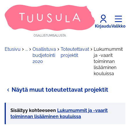
Kirjaudu
Valikko
OSALLISTUMISALUSTA
Etusivu
...
Osallistuva
Toteutettavat
Lukumummit
budjetointi
projektit
ja -vaarit
2020
toiminnan
lisääminen
kouluissa
Näytä muut toteutettavat projektit
Sisältyy kohteeseen
Lukumummit ja -vaarit
toiminnan lisääminen kouluissa