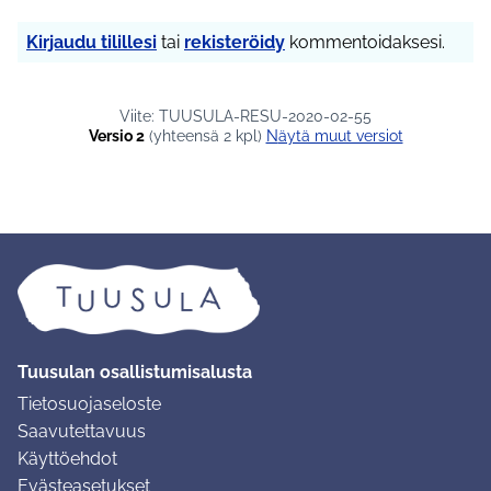
Kirjaudu tilillesi
tai
rekisteröidy
kommentoidaksesi.
Viite: TUUSULA-RESU-2020-02-55
Versio 2
(yhteensä 2 kpl)
näytä muut versiot
Tuusulan osallistumisalusta
Tietosuojaseloste
Saavutettavuus
Käyttöehdot
Evästeasetukset