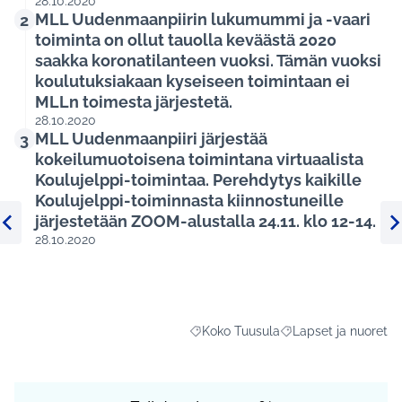
28.10.2020
MLL Uudenmaanpiirin lukumummi ja -vaari
2
toiminta on ollut tauolla keväästä 2020
saakka koronatilanteen vuoksi. Tämän vuoksi
koulutuksiakaan kyseiseen toimintaan ei
MLLn toimesta järjestetä.
28.10.2020
MLL Uudenmaanpiiri järjestää
3
kokeilumuotoisena toimintana virtuaalista
Koulujelppi-toimintaa. Perehdytys kaikille
Koulujelppi-toiminnasta kiinnostuneille
järjestetään ZOOM-alustalla 24.11. klo 12-14.
28.10.2020
Edellinen kohde
Se
Koko Tuusula
Lapset ja nuoret
Rajaa tulokset aihepiirin mukaan: Ko
Rajaa tulokset teema