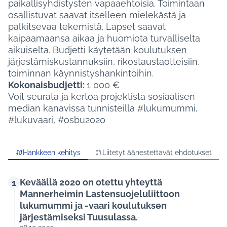
paikallisyhdistysten vapaaehtoisia. Toimintaan
osallistuvat saavat itselleen mielekästä ja
palkitsevaa tekemistä. Lapset saavat
kaipaamaansa aikaa ja huomiota turvalliselta
aikuiselta. Budjetti käytetään koulutuksen
järjestämiskustannuksiin, rikostaustaotteisiin,
toiminnan käynnistyshankintoihin.
Kokonaisbudjetti:
1 000 €
Voit seurata ja kertoa projektista sosiaalisen
median kanavissa tunnisteilla #lukumummi,
#lukuvaari, #osbu2020
Hankkeen kehitys
Liitetyt äänestettävät ehdotukset
Keväällä 2020 on otettu yhteyttä
1
Mannerheimin Lastensuojeluliittoon
lukumummi ja -vaari koulutuksen
järjestämiseksi Tuusulassa.