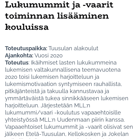
Lukumummit ja -vaarit
toiminnan lisääminen
kouluissa
Toteutuspaikka:
Tuusulan alakoulut
Ajankohta:
Vuosi 2020
Toteutus
: Ikäihmiset lasten lukukummeina
lukemisen valtakunnallisena teemavuotena
2020 toisi lukemisen harjoitteluun ja
lukemismotivaation syntymiseen rauhallista,
pitkäjänteistä ja takuulla kannustavaa ja
ymmärtäväistä tukea sinnikkääseen lukemisen
harjoitteluun. Järjestetään MLL:n
lukumummi/vaari -koulutus vapaaehtoisille
yhteistyössä MLL:n Uudenmaan piirin kanssa.
Vapaaehtoiset lukumummit ja -vaarit olisivat sen
jälkeen Etelä-Tuusulan, Kellokosken ja Jokelan