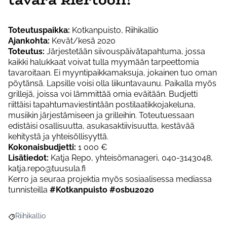
Toteutuspaikka:
Kotkanpuisto, Riihikallio
Ajankohta:
Kevät/kesä 2020
Toteutus:
Järjestetään siivouspäivätapahtuma, jossa
kaikki halukkaat voivat tulla myymään tarpeettomia
tavaroitaan. Ei myyntipaikkamaksuja, jokainen tuo oman
pöytänsä. Lapsille voisi olla liikuntavaunu. Paikalla myös
grillejä, joissa voi lämmittää omia eväitään. Budjetti
riittäisi tapahtumaviestintään postilaatikkojakeluna,
musiikin järjestämiseen ja grilleihin. Toteutuessaan
edistäisi osallisuutta, asukasaktiivisuutta, kestävää
kehitystä ja yhteisöllisyyttä.
Kokonaisbudjetti:
1 000 €
Lisätiedot:
Katja Repo, yhteisömanageri, 040-3143048,
katja.repo@tuusula.fi
Kerro ja seuraa projektia myös sosiaalisessa mediassa
tunnisteilla
#Kotkanpuisto #osbu2020
Riihikallio
Rajaa tulokset aihepiirin mukaan: Riihikallio