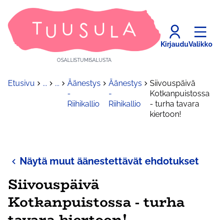
Kirjaudu
Valikko
OSALLISTUMISALUSTA
Etusivu
...
...
Äänestys
Äänestys
Siivouspäivä
-
-
Kotkanpuistossa
Riihikallio
Riihikallio
- turha tavara
kiertoon!
Näytä muut äänestettävät ehdotukset
Siivouspäivä
Kotkanpuistossa - turha
tavara kiertoon!