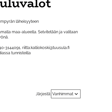
ouluvalot
 ympyrän läheisyyteen
malla maa-alueella. Selvitetään ja valitaan
yönä.
40-3144091, riitta.kalliokoski@tuusula.fi
assa tunnisteilla
Järjestä:
Vanhimmat