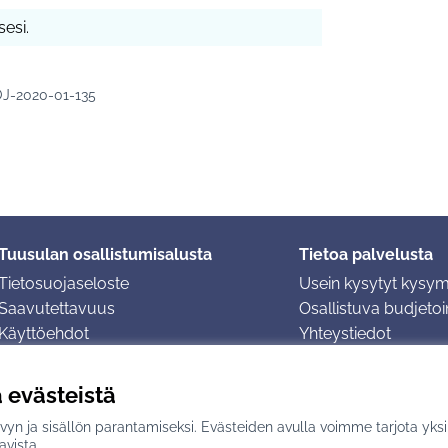
esi.
J-2020-01-135
Tuusulan osallistumisalusta
Tietoa palvelusta
Tietosuojaseloste
Usein kysytyt kysy
Saavutettavuus
Osallistuva budjetoin
Käyttöehdot
Yhteystiedot
Evästeasetukset
ä evästeistä
yn ja sisällön parantamiseksi. Evästeiden avulla voimme tarjota yks
n
avulla.
avista.