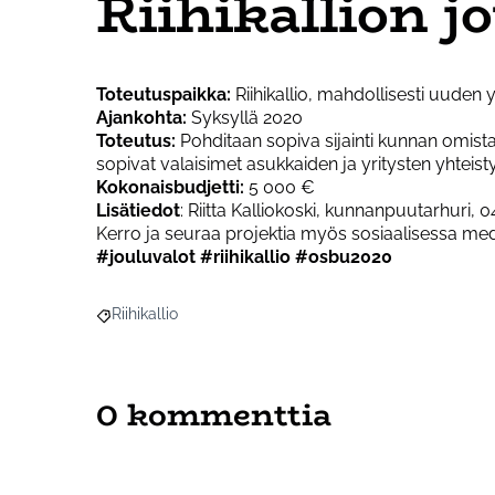
Riihikallion j
Toteutuspaikka:
Riihikallio, mahdollisesti uuden
Ajankohta:
Syksyllä 2020
Toteutus:
Pohditaan sopiva sijainti kunnan omista
sopivat valaisimet asukkaiden ja yritysten yhteist
Kokonaisbudjetti:
5 000 €
Lisätiedot
: Riitta Kalliokoski, kunnanpuutarhuri, 0
Kerro ja seuraa projektia myös sosiaalisessa medi
#jouluvalot #riihikallio #osbu2020
Riihikallio
Rajaa tulokset aihepiirin mukaan: Riihikallio
0 kommenttia