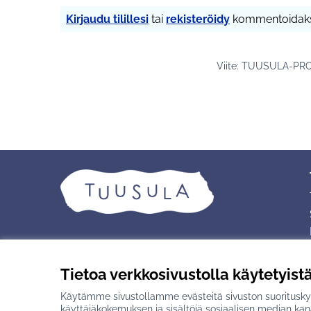
Kirjaudu tilillesi
tai
rekisteröidy
kommentoidaks
Viite: TUUSULA-PRO
Tietoa verkkosivustolla käytetyist
Käytämme sivustollamme evästeitä sivuston suorituskyv
Creative Commons -lisenssi
(Ulkoinen linkki)
Verkkosivusto luotu
vapaan ohjelmisto
käyttäjäkokemuksen ja sisältöjä sosiaalisen median kan