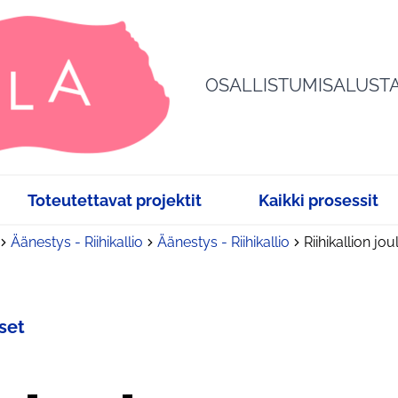
OSALLISTUMISALUST
Toteutettavat projektit
Kaikki prosessit
Äänestys - Riihikallio
Äänestys - Riihikallio
Riihikallion jo
set