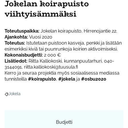
Jokelan koirapuisto
viihtyisämmäksi
Toteutuspaikka:
Jokelan koirapuisto, Hirrenojantie 22.
Ajankohta:
Vuosi 2020
Toteutus:
Istutetaan puistoon kasveja, penkki ja lisätään
esimerkiksi kiviä tai puunrunkoja koirien aktivoimiseksi.
Kokonaisbudjetti:
2 000 €
Lisätiedot:
Riitta Kalliokoski, kunnanpuutarhuri, 040-
3144091, riitta.kalliokoski@tuusula.fi
Kerro ja seuraa projektia myös sosiaalisessa mediassa
tunnisteilla
#koirapuisto
,
#jokela
ja
#osbu2020
Jokela
Rajaa tulokset aihepiirin mukaan: Jokela
Budjetti