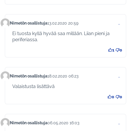
Nimetön osallistuja
13.02.2020 20:59
…
Kommentti 310
Ei tuosta kyllä hyvää saa millään. Liian pieni ja
periferiassa.
1
0
Nimetön osallistuja
18.02.2020 06:23
…
Kommentti 322
Valaistusta lisättävä
0
0
Nimetön osallistuja
06.05.2020 16:03
…
Kommentti 347