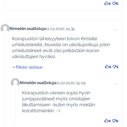
0
0
Nimetön osallistuja
11.02.2020 14:35
…
Kommentti 303
Koirapuiston läheisyyteen toivon ihmisille
urheilutelineitä. Alueella on ulkoilupolkuja joten
urheilutelineet eivät olisi pelkästään koiran
ulkoiluttajien hyväksi.
0
1
Piilota vastaus
Nimetön osallistuja
11.02.2020 15:09
…
Kommentti 304 (vastauksena kommenttiin 303)
Koirapuiston viereen sopisi hyvin
jumppavälineet myös omistajien
liikuttamiseen -kuten myös meidän
koirattomienkin. :-)
0
0