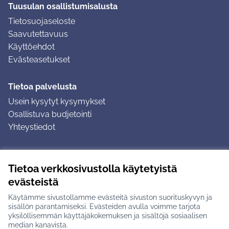
Tuusulan osallistumisalusta
Tietosuojaseloste
Saavutettavuus
Käyttöehdot
Evästeasetukset
Tietoa palvelusta
Usein kysytyt kysymykset
Osallistuva budjetointi
Yhteystiedot
Ohjeet
Tietoa verkkosivustolla käytetyistä
Ohjeet kirjautumiseen
evästeistä
Ohjeet kommentin jättämiseen
Käytämme sivustollamme evästeitä sivuston suorituskyvyn ja
sisällön parantamiseksi. Evästeiden avulla voimme tarjota
yksilöllisemmän käyttäjäkokemuksen ja sisältöjä sosiaalisen
median kanavista.