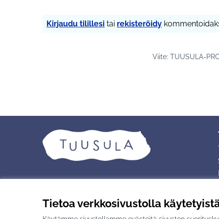
Kirjaudu tilillesi
tai
rekisteröidy
kommentoidaks
Viite: TUUSULA-PRO
Tietoa verkkosivustolla käytetyist
Käytämme sivustollamme evästeitä sivuston suorituskyv