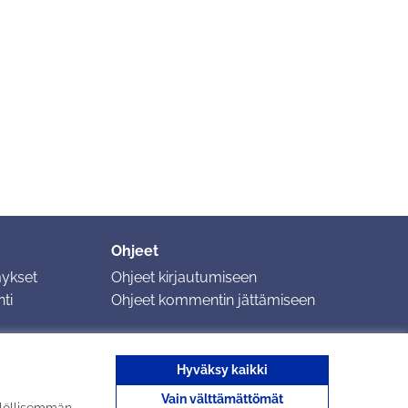
Ohjeet
mykset
Ohjeet kirjautumiseen
ti
Ohjeet kommentin jättämiseen
Hyväksy kaikki
Vain välttämättömät
ilöllisemmän