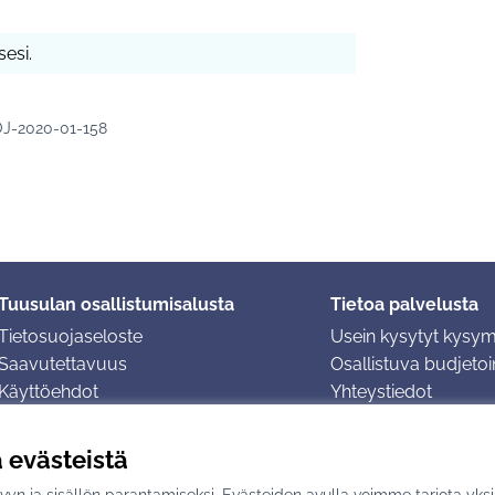
esi.
J-2020-01-158
Tuusulan osallistumisalusta
Tietoa palvelusta
Tietosuojaseloste
Usein kysytyt kysy
Saavutettavuus
Osallistuva budjetoin
Käyttöehdot
Yhteystiedot
Evästeasetukset
ä evästeistä
yn ja sisällön parantamiseksi. Evästeiden avulla voimme tarjota yks