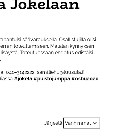
a Jokelaan
pahtuisi säävarauksella. Osallistujilla olisi
akerran toteuttamiseen. Matalan kynnyksen
 lisäystä. Toteutuessaan ehdotus edistäisi
.
ja, 040-3142222, sami.liehu@tuusula.fi
diassa
#jokela #puistojumppa #osbu2020
Järjestä:
Vanhimmat