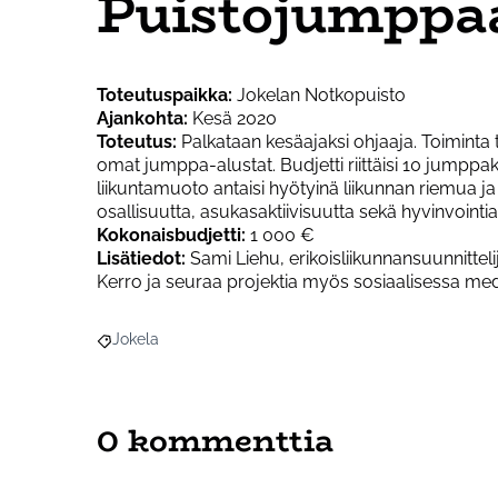
Puistojumppa
Toteutuspaikka:
Jokelan Notkopuisto
Ajankohta:
Kesä 2020
Toteutus:
Palkataan kesäajaksi ohjaaja. Toiminta ta
omat jumppa-alustat. Budjetti riittäisi 10 jumpp
liikuntamuoto antaisi hyötyinä liikunnan riemua ja
osallisuutta, asukasaktiivisuutta sekä hyvinvointia
Kokonaisbudjetti:
1 000 €
Lisätiedot:
Sami Liehu, erikoisliikunnansuunnitteli
Kerro ja seuraa projektia myös sosiaalisessa me
Jokela
Rajaa tulokset aihepiirin mukaan: Jokela
0 kommenttia