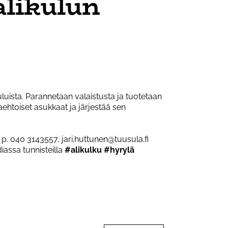
likulun
uista. Parannetaan valaistusta ja tuotetaan
ehtoiset asukkaat ja järjestää sen
p. 040 3143557, jari.huttunen@tuusula.fi
iassa tunnisteilla
#alikulku
#hyrylä