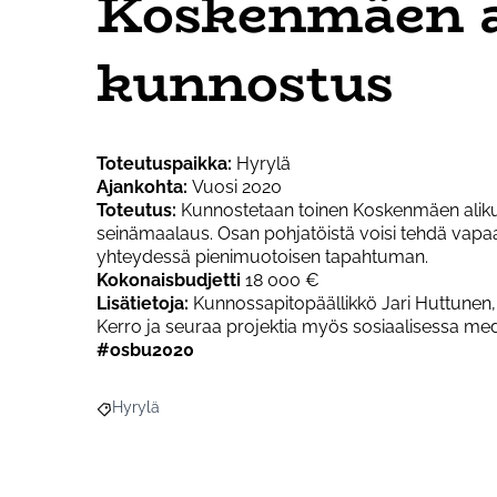
Koskenmäen a
kunnostus
Toteutuspaikka:
Hyrylä
Ajankohta:
Vuosi 2020
Toteutus:
Kunnostetaan toinen Koskenmäen alikul
seinämaalaus. Osan pohjatöistä voisi tehdä vapaa
yhteydessä pienimuotoisen tapahtuman.
Kokonaisbudjetti
18 000 €
Lisätietoja:
Kunnossapitopäällikkö Jari Huttunen, 
Kerro ja seuraa projektia myös sosiaalisessa med
#osbu2020
Hyrylä
Rajaa tulokset aihepiirin mukaan: Hyrylä