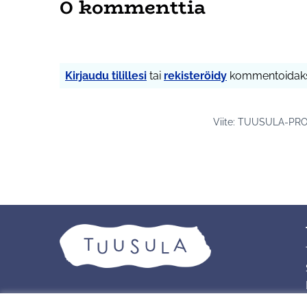
0 kommenttia
Kirjaudu tilillesi
tai
rekisteröidy
kommentoidaks
Viite: TUUSULA-PRO