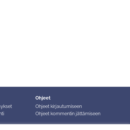
Ohjeet
mykset
Ohjeet kirjautumiseen
ti
Ohjeet kommentin jättämiseen