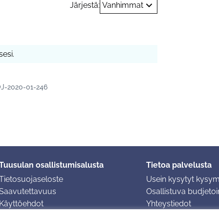
Järjestä:
Vanhimmat
esi.
J-2020-01-246
Tuusulan osallistumisalusta
Tietoa palvelusta
Tietosuojaseloste
Usein kysytyt kysy
Saavutettavuus
Osallistuva budjetoin
Käyttöehdot
Yhteystiedot
Evästeasetukset