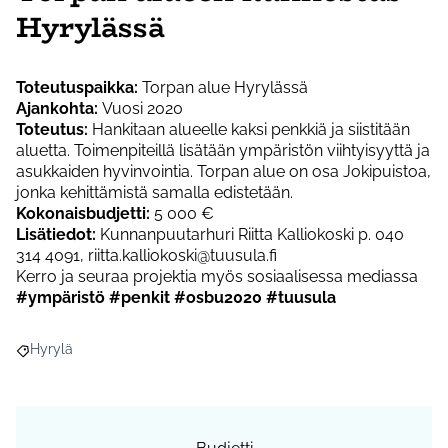
Hyrylässä
Toteutuspaikka:
Torpan alue Hyrylässä
Ajankohta:
Vuosi 2020
Toteutus:
Hankitaan alueelle kaksi penkkiä ja siistitään
aluetta. Toimenpiteillä lisätään ympäristön viihtyisyyttä ja
asukkaiden hyvinvointia. Torpan alue on osa Jokipuistoa,
jonka kehittämistä samalla edistetään.
Kokonaisbudjetti:
5 000 €
Lisätiedot:
Kunnanpuutarhuri Riitta Kalliokoski p. 040
314 4091, riitta.kalliokoski@tuusula.fi
Kerro ja seuraa projektia myös sosiaalisessa mediassa
#ympäristö #penkit #osbu2020 #tuusula
Hyrylä
Rajaa tulokset aihepiirin mukaan: Hyrylä