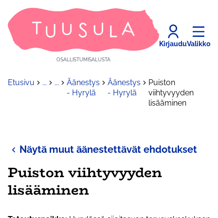
Kirjaudu
Valikko
OSALLISTUMISALUSTA
Etusivu
...
...
Äänestys
Äänestys
Puiston
- Hyrylä
- Hyrylä
viihtyvyyden
lisääminen
Näytä muut äänestettävät ehdotukset
Puiston viihtyvyyden
lisääminen