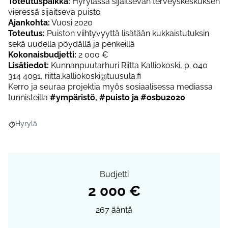
Toteutuspaikka:
Hyrylässä sijaitsevan terveyskeskuksen
vieressä sijaitseva puisto
Ajankohta:
Vuosi 2020
Toteutus:
Puiston viihtyvyyttä lisätään kukkaistutuksin
sekä uudella pöydällä ja penkeillä
Kokonaisbudjetti:
2 000 €
Lisätiedot:
Kunnanpuutarhuri Riitta Kalliokoski, p. 040
314 4091, riitta.kalliokoski@tuusula.fi
Kerro ja seuraa projektia myös sosiaalisessa mediassa
tunnisteilla
#ympäristö, #puisto ja #osbu2020
Hyrylä
Rajaa tulokset aihepiirin mukaan: Hyrylä
Budjetti
2 000 €
267
ääntä