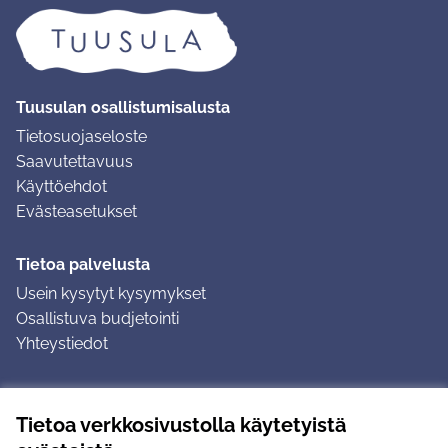
Tuusulan osallistumisalusta
Tietosuojaseloste
Saavutettavuus
Käyttöehdot
Evästeasetukset
Tietoa palvelusta
Usein kysytyt kysymykset
Osallistuva budjetointi
Yhteystiedot
Ohjeet
Tietoa verkkosivustolla käytetyistä
Ohjeet kirjautumiseen