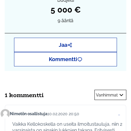
Budjetti
5 000 €
9
ääntä
Jaa
Kommentti
1 kommentti
Vanhimmat
Nimetön osallistuja
10.02.2020 20:50
…
Kommentti 300
Vaikka Kellokoskella on useita ilmoitustauluja, niin 2
varsinaista on ainakin lukkojen takana. Erityisesti