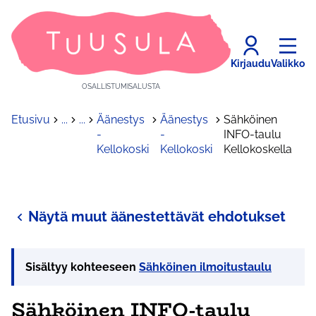
Kirjaudu
Valikko
OSALLISTUMISALUSTA
Etusivu
...
...
Äänestys
Äänestys
Sähköinen
-
-
INFO-taulu
Kellokoski
Kellokoski
Kellokoskella
Näytä muut äänestettävät ehdotukset
Sisältyy kohteeseen
Sähköinen ilmoitustaulu
Sähköinen INFO-taulu