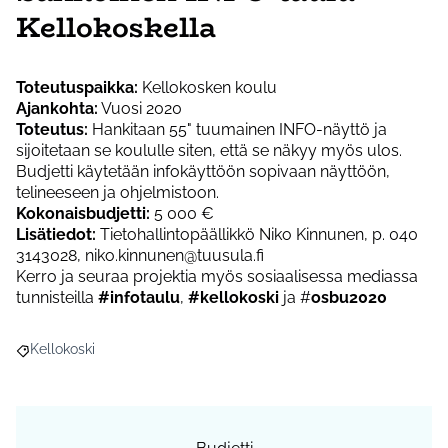
Kellokoskella
Toteutuspaikka:
Kellokosken koulu
Ajankohta:
Vuosi 2020
Toteutus:
Hankitaan 55" tuumainen INFO-näyttö ja
sijoitetaan se koululle siten, että se näkyy myös ulos.
Budjetti käytetään infokäyttöön sopivaan näyttöön,
telineeseen ja ohjelmistoon.
Kokonaisbudjetti:
5 000 €
Lisätiedot:
Tietohallintopäällikkö Niko Kinnunen, p. 040
3143028, niko.kinnunen@tuusula.fi
Kerro ja seuraa projektia myös sosiaalisessa mediassa
tunnisteilla
#infotaulu
,
#kellokoski
ja #
osbu2020
Kellokoski
Rajaa tulokset aihepiirin mukaan: Kellokoski