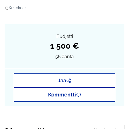
Kellokoski
Rajaa tulokset aihepiirin mukaan: Kellokoski
Budjetti
1 500 €
56
ääntä
Jaa
Kommentti