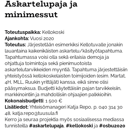
Askartelupaja ja
minimessut
Toteutuspaikka:
Kellokoski
Ajankohta:
Vuosi 2020
Toteutus:
Järjestetään esimerkiksi Kellotuvalle jonakin
lauantaina kaikenikäisten askartelu/käsityötapahtuma.
Tapahtumassa voisi olla sekä erilaisia demoja ja
ohjattuja toimintoja sekä pienimuotoista
askartelutarvikkeiden myyntiä. Tapahtuma järjestettäisiin
yhteistyössä kellokoskelaisten toimijoiden (esim. Martat,
4H, MLL, Ruukin yrittäjät) kanssa, eikä sinne olisi
pääsymaksua. Budjetti käytettäisiin pajan tarvikkeisiin,
markkinointiin ja mahdollisiin ohjaajien palkkioihin.
Kokonaisbudjetti
: 1 500 €
Lisätiedot:
Yhteisömanageri Katja Repo, p. 040 314 30
48, katja.repo@tuusula.fi
Kerro ja seuraa projektia myös sosiaalisessa mediassa
tunnisteilla
#askartelupaja
,
#kellokoski
ja
#osbu2020