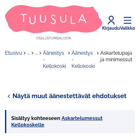
Kirjaudu
Valikko
OSALLISTUMISALUSTA
Etusivu
...
...
Äänestys
Äänestys
Askartelupaja
-
-
ja minimessut
Kellokoski
Kellokoski
Näytä muut äänestettävät ehdotukset
Sisältyy kohteeseen
Askartelumessut
Kellokoskelle