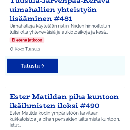
Tuusula-Järvenpää-Kerava
uimahallien yhteistyön
lisääminen #481
Uimahalleja käytetään ristiin. Niiden hinnoittelun
tulisi olla yhteneväisiä ja aukioloaikoja ja kesä…
Ei etene jatkoon
Koko Tuusula
Rajaa tulokset aihepiirin mukaan: Koko Tuusula
Tutustu
Ester Matildan piha kuntoon
ikäihmisten iloksi #490
Ester Matilda kodin ympäristöön tarvitaan
kukkaloistoa ja pihan pensaiden laittamista kuntoon.
Istut…