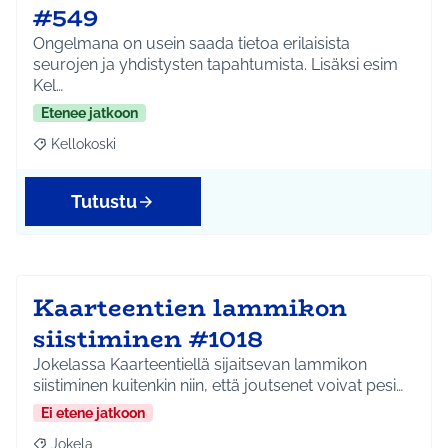
#549
Ongelmana on usein saada tietoa erilaisista
seurojen ja yhdistysten tapahtumista. Lisäksi esim
Kel…
Etenee jatkoon
Kellokoski
Rajaa tulokset aihepiirin mukaan: Kellokoski
Tutustu
Kaarteentien lammikon
siistiminen #1018
Jokelassa Kaarteentiellä sijaitsevan lammikon
siistiminen kuitenkin niin, että joutsenet voivat pesi…
Ei etene jatkoon
Jokela