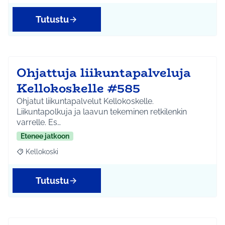
Tutustu
Ohjattuja liikuntapalveluja
Kellokoskelle #585
Ohjatut liikuntapalvelut Kellokoskelle.
Liikuntapolkuja ja laavun tekeminen retkilenkin
varrelle. Es…
Etenee jatkoon
Kellokoski
Rajaa tulokset aihepiirin mukaan: Kellokoski
Tutustu