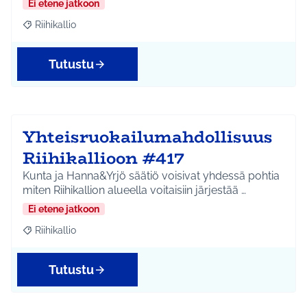
Ei etene jatkoon
Riihikallio
Rajaa tulokset aihepiirin mukaan: Riihikallio
Tutustu
Yhteisruokailumahdollisuus
Riihikallioon #417
Kunta ja Hanna&Yrjö säätiö voisivat yhdessä pohtia
miten Riihikallion alueella voitaisiin järjestää …
Ei etene jatkoon
Riihikallio
Rajaa tulokset aihepiirin mukaan: Riihikallio
Tutustu