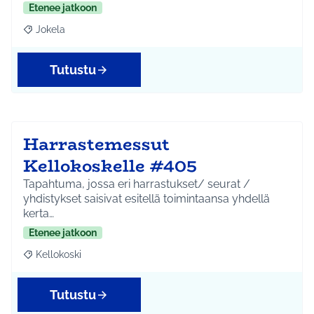
Etenee jatkoon
Jokela
Rajaa tulokset aihepiirin mukaan: Jokela
Tutustu
Harrastemessut
Kellokoskelle #405
Tapahtuma, jossa eri harrastukset/ seurat /
yhdistykset saisivat esitellä toimintaansa yhdellä
kerta…
Etenee jatkoon
Kellokoski
Rajaa tulokset aihepiirin mukaan: Kellokoski
Tutustu