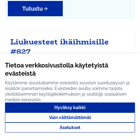
Tutustu
Liukuesteet ikäihmisille
#827
Jaetaan liukuesteet ikäihmisille turvallisuuden
Tietoa verkkosivustolla käytetyistä
lisäämiseksi. Idea jätetty ideapajassa 19.11.201…
evästeistä
Etenee jatkoon
Käytämme sivustollamme evästeitä sivuston suorituskyvyn ja
Koko Tuusula
Rajaa tulokset aihepiirin mukaan: Koko Tuusula
sisällön parantamiseksi. Evästeiden avulla voimme tarjota
yksilöllisemmän käyttäjäkokemuksen ja sisältöjä sosiaalisen
median kanavista.
Tutustu
Hyväksy kaikki
Vain välttämättömät
Asetukset
Frozen liukumäki / Frozen