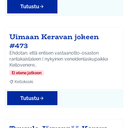
Tutustu
Uimaan Keravan jokeen
#473
Ehdotan, että entisen vastaanotto-osaston
rantakaistaleen ( nykyinen veneidenlaskupaikka
Kellovenere…
Ei etene jatkoon
Kellokoski
Rajaa tulokset aihepiirin mukaan: Kellokoski
Tutustu