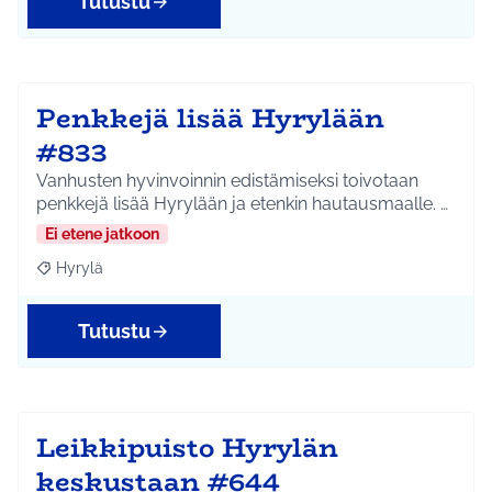
Tutustu
Penkkejä lisää Hyrylään
#833
Vanhusten hyvinvoinnin edistämiseksi toivotaan
penkkejä lisää Hyrylään ja etenkin hautausmaalle. …
Ei etene jatkoon
Hyrylä
Rajaa tulokset aihepiirin mukaan: Hyrylä
Tutustu
Leikkipuisto Hyrylän
keskustaan #644