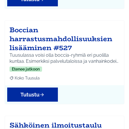
Boccian
harrastusmahdollisuuksien
lisääminen #527
Tuusulassa voisi olla boccia-ryhmiä eri puolilla
kuntaa. Esimerkiksi palvelutaloissa ja vanhainkodei…
Etenee jatkoon
Koko Tuusula
Rajaa tulokset aihepiirin mukaan: Koko Tuusula
Tutustu
Sähköinen ilmoitustaulu