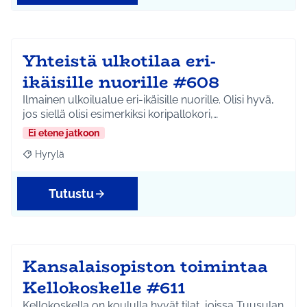
Yhteistä ulkotilaa eri-
ikäisille nuorille #608
Ilmainen ulkoilualue eri-ikäisille nuorille. Olisi hyvä,
jos siellä olisi esimerkiksi koripallokori,…
Ei etene jatkoon
Hyrylä
Rajaa tulokset aihepiirin mukaan: Hyrylä
Tutustu
Kansalaisopiston toimintaa
Kellokoskelle #611
Kellokoskella on koululla hyvät tilat, joissa Tuusulan