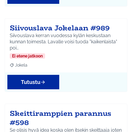
Siivouslava Jokelaan #989
Siivouslava kerran vuodessa kylän keskustaan
kunnan toimesta. Lavalle voisi tuoda "kaikenlaista"
poi…
Ei etene jatkoon
Jokela
Rajaa tulokset aihepiirin mukaan: Jokela
Tutustu
Skeittiramppien parannus
#598
Se olisis hyvä idea koska olen itsekin skeittaaja joten