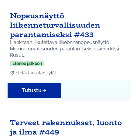
Nopeusnäyttö
liikenneturvallisuuden
parantamiseksi #433
Hankitaan liikutettava liikebnnenopeusnäyttö
liikenneturvallisuuden parantamiseksi esimerkiksi
Rusut…
Etenee jatkoon
Etelä-Tuusulan kylät
Rajaa tulokset aihepiirin mukaan: Etelä-Tuusulan kylät
Tutustu
Terveet rakennukset, luonto
ja ilma #449