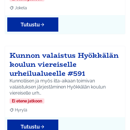
Jokela
Rajaa tulokset aihepiirin mukaan: Jokela
Tutustu
Kunnon valaistus Hyökkälän
koulun viereiselle
urheilualueelle #591
Kunnollisen ja myös ilta-aikaan toimivan
valaistuksen järjestäminen Hyökkälän koulun
viereiselle urh…
Ei etene jatkoon
Hyrylä
Rajaa tulokset aihepiirin mukaan: Hyrylä
Tutustu