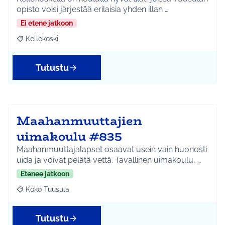
opisto voisi järjestää erilaisia yhden illan …
Ei etene jatkoon
Kellokoski
Rajaa tulokset aihepiirin mukaan: Kellokoski
Tutustu
Maahanmuuttajien
uimakoulu #835
Maahanmuuttajalapset osaavat usein vain huonosti
uida ja voivat pelätä vettä. Tavallinen uimakoulu, …
Etenee jatkoon
Koko Tuusula
Rajaa tulokset aihepiirin mukaan: Koko Tuusula
Tutustu