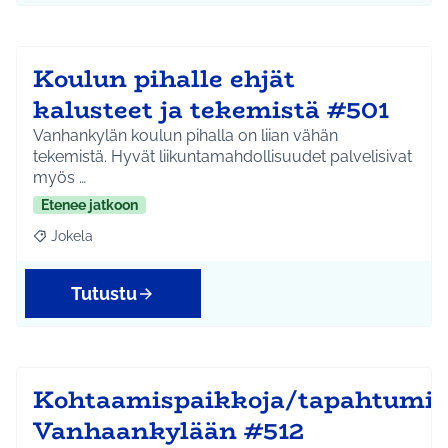
Koulun pihalle ehjät
kalusteet ja tekemistä #501
Vanhankylän koulun pihalla on liian vähän
tekemistä. Hyvät liikuntamahdollisuudet palvelisivat
myös …
Etenee jatkoon
Jokela
Rajaa tulokset aihepiirin mukaan: Jokela
Tutustu
Kohtaamispaikkoja/tapahtumi
Vanhaankylään #512