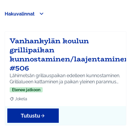
Hakuvalinnat
Ohita kartta
Leaflet
|
©
HERE maps
Seuraavassa elementissä on kartta, joka esittää tämän sivun 
107
+
−
Vanhankylän koulun
grillipaikan
kunnostaminen/laajentaminen
#506
Lähimetsän grillauspaikan edelleen kunnostaminen.
Grillialueen kattaminen ja paikan yleinen parannus…
Etenee jatkoon
Jokela
Rajaa tulokset aihepiirin mukaan: Jokela
Tutustu