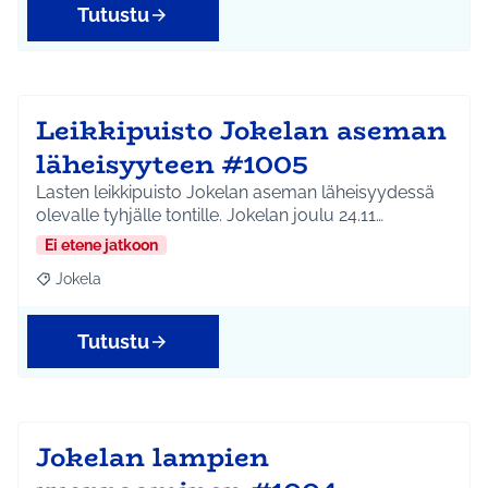
Tutustu
Leikkipuisto Jokelan aseman
läheisyyteen #1005
Lasten leikkipuisto Jokelan aseman läheisyydessä
olevalle tyhjälle tontille. Jokelan joulu 24.11…
Ei etene jatkoon
Jokela
Rajaa tulokset aihepiirin mukaan: Jokela
Tutustu
Jokelan lampien