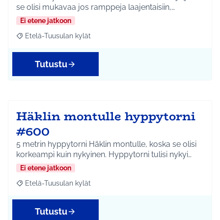
se olisi mukavaa jos ramppeja laajentaisiin,…
Ei etene jatkoon
Etelä-Tuusulan kylät
Rajaa tulokset aihepiirin mukaan: Etelä-Tuusulan kylät
Tutustu
Häklin montulle hyppytorni
#600
5 metrin hyppytorni Häklin montulle, koska se olisi
korkeampi kuin nykyinen. Hyppytorni tulisi nykyi…
Ei etene jatkoon
Etelä-Tuusulan kylät
Rajaa tulokset aihepiirin mukaan: Etelä-Tuusulan kylät
Tutustu