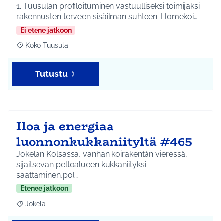
1. Tuusulan profiloituminen vastuulliseksi toimijaksi
rakennusten terveen sisäilman suhteen. Homekoi…
Ei etene jatkoon
Koko Tuusula
Rajaa tulokset aihepiirin mukaan: Koko Tuusula
Tutustu
Iloa ja energiaa
luonnonkukkaniityltä #465
Jokelan Kolsassa, vanhan koirakentän vieressä,
sijaitsevan peltoalueen kukkaniityksi
saattaminen,pol…
Etenee jatkoon
Jokela
Rajaa tulokset aihepiirin mukaan: Jokela