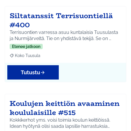
Siltatanssit Terrisuontiellä
#400
Terrisuontien varressa asuu kuntalaisia Tuusulasta
ja Nurmijärveltä. Tie on yhdistävä tekijä. Se on …
Etenee jatkoon
Koko Tuusula
Rajaa tulokset aihepiirin mukaan: Koko Tuusula
Tutustu
Koulujen keittiön avaaminen
koululaisille #515
Kokkikerhot yms. voisi toimia koulun keittiöissä.
Idean hyötynä olisi saada lapsille harrastuksia…