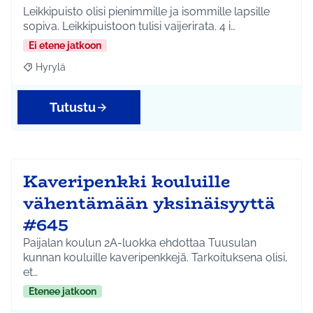
Leikkipuisto olisi pienimmille ja isommille lapsille
sopiva. Leikkipuistoon tulisi vaijerirata. 4 i…
Ei etene jatkoon
Hyrylä
Rajaa tulokset aihepiirin mukaan: Hyrylä
Tutustu
Kaveripenkki kouluille
vähentämään yksinäisyyttä
#645
Paijalan koulun 2A-luokka ehdottaa Tuusulan
kunnan kouluille kaveripenkkejä. Tarkoituksena olisi,
et…
Etenee jatkoon