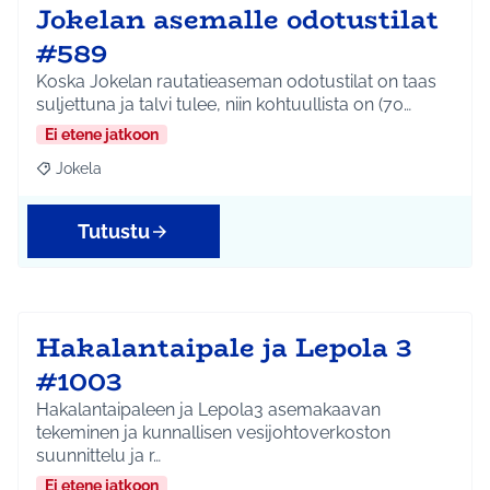
Jokelan asemalle odotustilat
#589
Koska Jokelan rautatieaseman odotustilat on taas
suljettuna ja talvi tulee, niin kohtuullista on (70…
Ei etene jatkoon
Jokela
Rajaa tulokset aihepiirin mukaan: Jokela
Tutustu
Hakalantaipale ja Lepola 3
#1003
Hakalantaipaleen ja Lepola3 asemakaavan
tekeminen ja kunnallisen vesijohtoverkoston
suunnittelu ja r…
Ei etene jatkoon