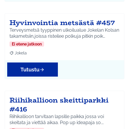
Hyvinvointia metsästä #457
Terveysmetsä tyyppinen ulkoilualue Jokelan Kolsan
takametsiin,joissa risteilee polkuja pitkin poik…
Ei etene jatkoon
Jokela
Rajaa tulokset aihepiirin mukaan: Jokela
Tutustu
Riihikallioon skeittiparkki
#416
Riihikallioon tarvitaan lapsille paikka jossa voi
skeitata ja viettää aikaa. Pop up ideapaja 10.…