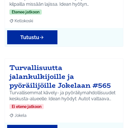
kilpailla missään lajissa. Idean hyötyn…
Etenee jatkoon
Kellokoski
Rajaa tulokset aihepiirin mukaan: Kellokoski
Tutustu
Turvallisuutta
jalankulkijoille ja
pyöräilijöille Jokelaan #565
Turvallisemmat kävely- ja pyöräilymahdollisuudet
keskusta-alueelle. Idean hyödyt: Autot valtaava…
Ei etene jatkoon
Jokela
Rajaa tulokset aihepiirin mukaan: Jokela