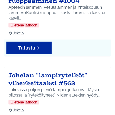
ruoppaaminen #1004
Apteekin lammen, Pesulalammen ja Yhteiskoulun
lammen (Kuolis) ruoppaus, koska lammissa kasvaa
kasvil…
Ei etene jatkoon
Jokela
Rajaa tulokset aihepiirin mukaan: Jokela
Tutustu
Jokelan "lampiryteiköt"
viherkeitaaksi #568
Jokelassa paljon pieniä lampia, jotka ovat täysin
piilossa ja "ryteköityneet". Niiden alueiden hyödy…
Ei etene jatkoon
Jokela
Rajaa tulokset aihepiirin mukaan: Jokela