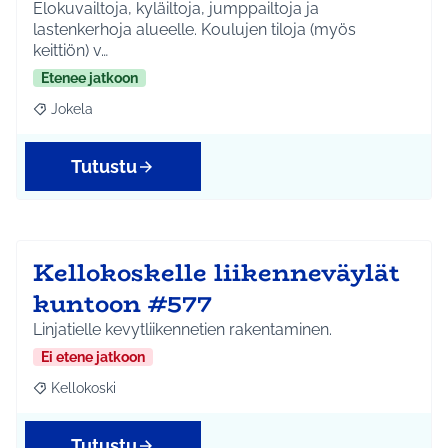
Elokuvailtoja, kyläiltoja, jumppailtoja ja
lastenkerhoja alueelle. Koulujen tiloja (myös
keittiön) v…
Etenee jatkoon
Jokela
Rajaa tulokset aihepiirin mukaan: Jokela
Tutustu
Kellokoskelle liikenneväylät
kuntoon #577
Linjatielle kevytliikennetien rakentaminen.
Ei etene jatkoon
Kellokoski
Rajaa tulokset aihepiirin mukaan: Kellokoski
Tutustu