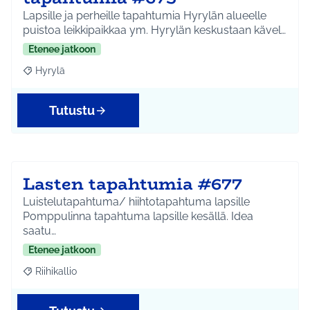
Lapsille ja perheille tapahtumia Hyrylän alueelle
puistoa leikkipaikkaa ym. Hyrylän keskustaan kävel…
Etenee jatkoon
Hyrylä
Rajaa tulokset aihepiirin mukaan: Hyrylä
Tutustu
Lasten tapahtumia #677
Luistelutapahtuma/ hiihtotapahtuma lapsille
Pomppulinna tapahtuma lapsille kesällä. Idea
saatu…
Etenee jatkoon
Riihikallio
Rajaa tulokset aihepiirin mukaan: Riihikallio