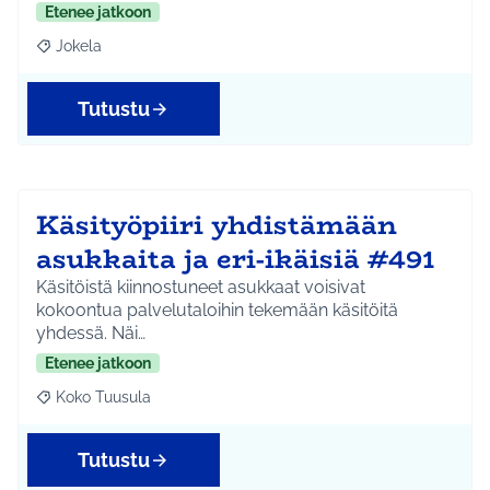
Etenee jatkoon
Jokela
Rajaa tulokset aihepiirin mukaan: Jokela
Tutustu
Käsityöpiiri yhdistämään
asukkaita ja eri-ikäisiä #491
Käsitöistä kiinnostuneet asukkaat voisivat
kokoontua palvelutaloihin tekemään käsitöitä
yhdessä. Näi…
Etenee jatkoon
Koko Tuusula
Rajaa tulokset aihepiirin mukaan: Koko Tuusula
Tutustu