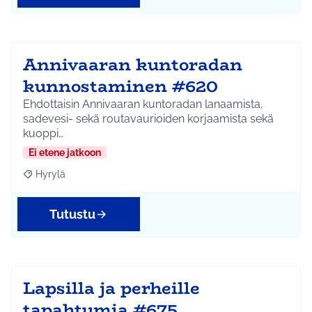
Annivaaran kuntoradan
kunnostaminen #620
Ehdottaisin Annivaaran kuntoradan lanaamista,
sadevesi- sekä routavaurioiden korjaamista sekä
kuoppi…
Ei etene jatkoon
Hyrylä
Rajaa tulokset aihepiirin mukaan: Hyrylä
Tutustu
Lapsilla ja perheille
tapahtumia #675