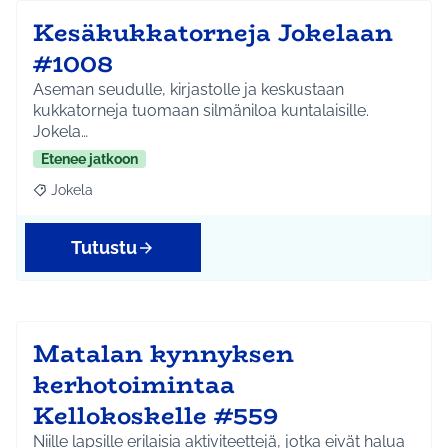
Kesäkukkatorneja Jokelaan
#1008
Aseman seudulle, kirjastolle ja keskustaan
kukkatorneja tuomaan silmäniloa kuntalaisille.
Jokela…
Etenee jatkoon
Jokela
Rajaa tulokset aihepiirin mukaan: Jokela
Tutustu
Matalan kynnyksen
kerhotoimintaa
Kellokoskelle #559
Niille lapsille erilaisia aktiviteettejä, jotka eivät halua