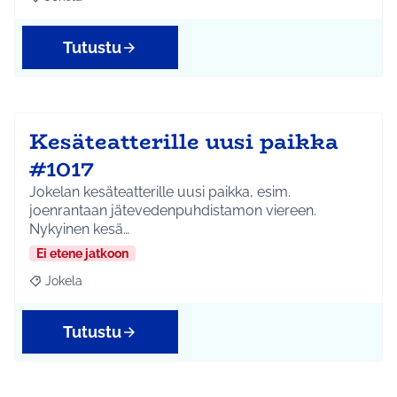
Rajaa tulokset aihepiirin mukaan: Jokela
Tutustu
Kesäteatterille uusi paikka
#1017
Jokelan kesäteatterille uusi paikka, esim.
joenrantaan jätevedenpuhdistamon viereen.
Nykyinen kesä…
Ei etene jatkoon
Jokela
Rajaa tulokset aihepiirin mukaan: Jokela
Tutustu