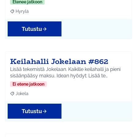
Etenee jatkoon
Hyrylä
Rajaa tulokset aihepiirin mukaan: Hyrylä
Tutustu
Keilahalli Jokelaan #862
Lisää tekemistä Jokelaan. Kaikille keilahalli ja pieni
sisäänpääsy maksu. Idean hyödyt: Lisää te…
Ei etene jatkoon
Jokela
Rajaa tulokset aihepiirin mukaan: Jokela
Tutustu