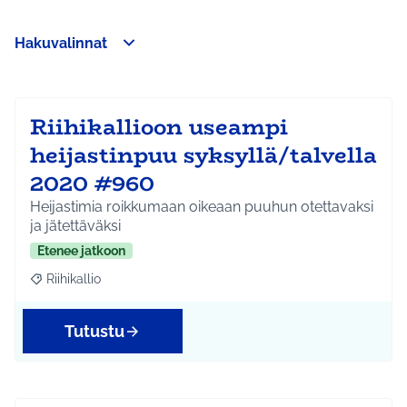
Hakuvalinnat
Ohita kartta
Leaflet
|
©
HERE maps
Seuraavassa elementissä on kartta, joka esittää tämän sivun 
107
+
−
Riihikallioon useampi
heijastinpuu syksyllä/talvella
2020 #960
Heijastimia roikkumaan oikeaan puuhun otettavaksi
ja jätettäväksi
Etenee jatkoon
Riihikallio
Rajaa tulokset aihepiirin mukaan: Riihikallio
Tutustu