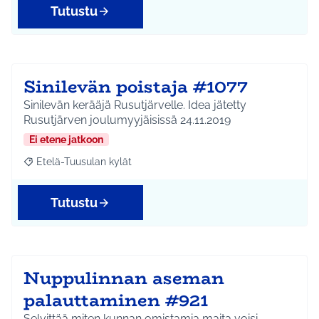
Tutustu
Sinilevän poistaja #1077
Sinilevän kerääjä Rusutjärvelle. Idea jätetty
Rusutjärven joulumyyjäisissä 24.11.2019
Ei etene jatkoon
Etelä-Tuusulan kylät
Rajaa tulokset aihepiirin mukaan: Etelä-Tuusulan kylät
Tutustu
Nuppulinnan aseman
palauttaminen #921
Selvittää miten kunnan omistamia maita voisi