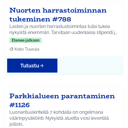
Nuorten harrastoiminnan
tukeminen #788
Lasten ja nuorten harrastustoimintaa tulisi tukea
nykyistä enemmän. Tarvitaan uudenlaisia stipendi j…
Etenee jatkoon
Koko Tuusula
Rajaa tulokset aihepiirin mukaan: Koko Tuusula
Tutustu
Parkkialueen parantaminen
#1126
Luonantuulentiellä 7 kohdalla on ongelmana
väärinpysäköinti. Nykyistä aluetta voisi leventää
jolloin…