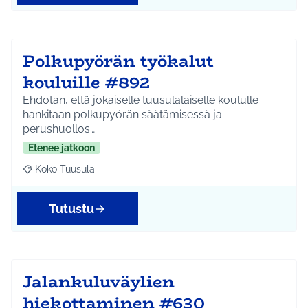
Polkupyörän työkalut
kouluille #892
Ehdotan, että jokaiselle tuusulalaiselle koululle
hankitaan polkupyörän säätämisessä ja
perushuollos…
Etenee jatkoon
Koko Tuusula
Rajaa tulokset aihepiirin mukaan: Koko Tuusula
Tutustu
Jalankuluväylien
hiekottaminen #630