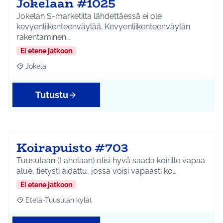
Jokelaan #1025
Jokelan S-marketilta lähdettäessä ei ole
kevyenliikenteenväylää. Kevyenliikenteenväylän
rakentaminen…
Ei etene jatkoon
Jokela
Rajaa tulokset aihepiirin mukaan: Jokela
Tutustu
Koirapuisto #703
Tuusulaan (Lahelaan) olisi hyvä saada koirille vapaa
alue, tietysti aidattu, jossa voisi vapaasti ko…
Ei etene jatkoon
Etelä-Tuusulan kylät
Rajaa tulokset aihepiirin mukaan: Etelä-Tuusulan kylät