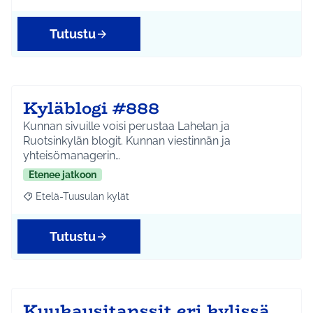
Tutustu
Kyläblogi #888
Kunnan sivuille voisi perustaa Lahelan ja
Ruotsinkylän blogit. Kunnan viestinnän ja
yhteisömanagerin…
Etenee jatkoon
Etelä-Tuusulan kylät
Rajaa tulokset aihepiirin mukaan: Etelä-Tuusulan kylät
Tutustu
Kuukausitanssit eri kylissä