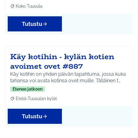
Koko Tuusula
Rajaa tulokset aihepiirin mukaan: Koko Tuusula
Tutustu
Käy kotihin - kylän kotien
avoimet ovet #887
Käy kotihin on yhden päivän tapahtuma, jossa kuka
tahansa voi avata kotinsa ovet muille. Tälläinen t…
Etenee jatkoon
Etelä-Tuusulan kylät
Rajaa tulokset aihepiirin mukaan: Etelä-Tuusulan kylät
Tutustu