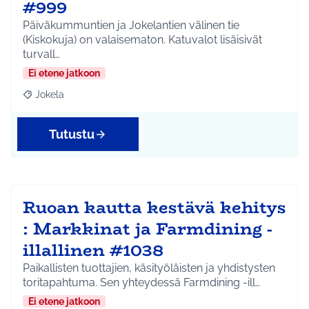
#999
Päiväkummuntien ja Jokelantien välinen tie
(Kiskokuja) on valaisematon. Katuvalot lisäisivät
turvall…
Ei etene jatkoon
Jokela
Rajaa tulokset aihepiirin mukaan: Jokela
Tutustu
Ruoan kautta kestävä kehitys
: Markkinat ja Farmdining -
illallinen #1038
Paikallisten tuottajien, käsityöläisten ja yhdistysten
toritapahtuma. Sen yhteydessä Farmdining -ill…
Ei etene jatkoon