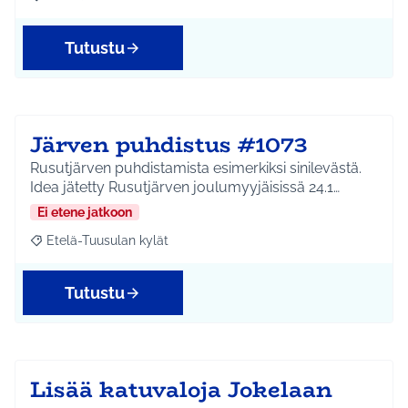
Rajaa tulokset aihepiirin mukaan: Riihikallio
Tutustu
Järven puhdistus #1073
Rusutjärven puhdistamista esimerkiksi sinilevästä.
Idea jätetty Rusutjärven joulumyyjäisissä 24.1…
Ei etene jatkoon
Etelä-Tuusulan kylät
Rajaa tulokset aihepiirin mukaan: Etelä-Tuusulan kylät
Tutustu
Lisää katuvaloja Jokelaan