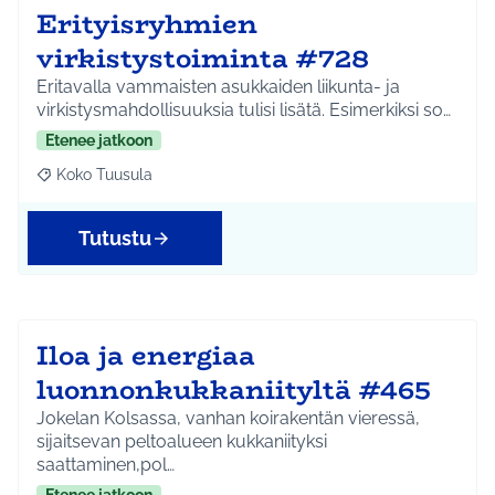
Erityisryhmien
virkistystoiminta #728
Eritavalla vammaisten asukkaiden liikunta- ja
virkistysmahdollisuuksia tulisi lisätä. Esimerkiksi so…
Etenee jatkoon
Koko Tuusula
Rajaa tulokset aihepiirin mukaan: Koko Tuusula
Tutustu
Iloa ja energiaa
luonnonkukkaniityltä #465
Jokelan Kolsassa, vanhan koirakentän vieressä,
sijaitsevan peltoalueen kukkaniityksi
saattaminen,pol…