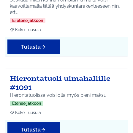
kaavoittamalla liittää yhdyskuntarakenteeseen niin,
ett…
Ei etene jatkoon
Koko Tuusula
Rajaa tulokset aihepiirin mukaan: Koko Tuusula
Tutustu
Hierontatuoli uimahallille
#1091
Hierontatuolissa voisi olla myös pieni maksu
Etenee jatkoon
Koko Tuusula
Rajaa tulokset aihepiirin mukaan: Koko Tuusula
Tutustu