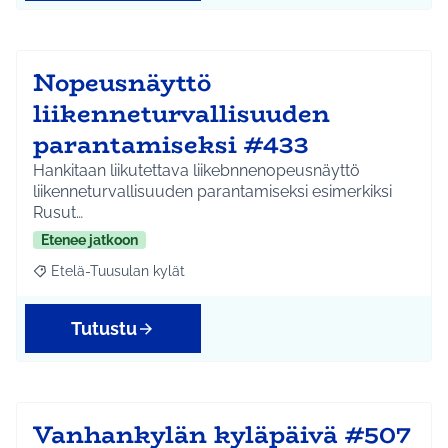
Nopeusnäyttö
liikenneturvallisuuden
parantamiseksi #433
Hankitaan liikutettava liikebnnenopeusnäyttö
liikenneturvallisuuden parantamiseksi esimerkiksi
Rusut…
Etenee jatkoon
Etelä-Tuusulan kylät
Rajaa tulokset aihepiirin mukaan: Etelä-Tuusulan kylät
Tutustu
Vanhankylän kyläpäivä #507