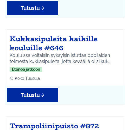
Tutustu
Kukkasipuleita kaikille
kouluille #646
Kouluissa voitaisiin syksyisin istuttaa oppilaiden
toimesta kukkasipuleita, jotta keväällä olisi kuk…
Etenee jatkoon
Koko Tuusula
Rajaa tulokset aihepiirin mukaan: Koko Tuusula
Tutustu
Trampoliinipuisto #872