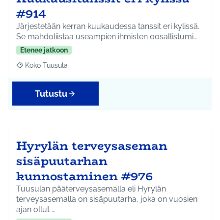
#914
Järjestetään kerran kuukaudessa tanssit eri kylissä.
Se mahdoliistaa useampien ihmisten oosallistumi…
Etenee jatkoon
Koko Tuusula
Rajaa tulokset aihepiirin mukaan: Koko Tuusula
Tutustu
Hyrylän terveysaseman
sisäpuutarhan
kunnostaminen #976
Tuusulan pääterveysasemalla eli Hyrylän
terveysasemalla on sisäpuutarha, joka on vuosien
ajan ollut …