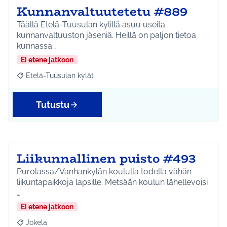
Kunnanvaltuutetetu #889
Täällä Etelä-Tuusulan kylillä asuu useita
kunnanvaltuuston jäseniä. Heillä on paljon tietoa
kunnassa…
Ei etene jatkoon
Etelä-Tuusulan kylät
Rajaa tulokset aihepiirin mukaan: Etelä-Tuusulan kylät
Tutustu
Liikunnallinen puisto #493
Purolassa/Vanhankylän koululla todella vähän
liikuntapaikkoja lapsille. Metsään koulun lähellevoisi
…
Ei etene jatkoon
Jokela
Rajaa tulokset aihepiirin mukaan: Jokela