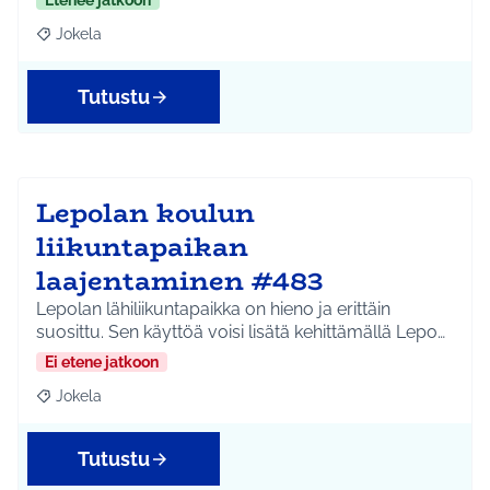
Etenee jatkoon
Jokela
Rajaa tulokset aihepiirin mukaan: Jokela
Tutustu
Lepolan koulun
liikuntapaikan
laajentaminen #483
Lepolan lähiliikuntapaikka on hieno ja erittäin
suosittu. Sen käyttöä voisi lisätä kehittämällä Lepo…
Ei etene jatkoon
Jokela
Rajaa tulokset aihepiirin mukaan: Jokela
Tutustu