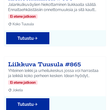
Jalankulkuväylien hiekottaminen liukkaalla säällä.
Ennaltaehkäistäisiin onnettomuuksia ja sitä kautt…
Ei etene jatkoon
Koko Tuusula
Rajaa tulokset aihepiirin mukaan: Koko Tuusula
Tutustu
Liikkuva Tuusula #865
Yhteinen leikki ja urheilukeskus jossa voi harrastaa
ja leikkiä koko perheen kesken. Idean hyödyt…
Ei etene jatkoon
Jokela
Rajaa tulokset aihepiirin mukaan: Jokela
Tutustu