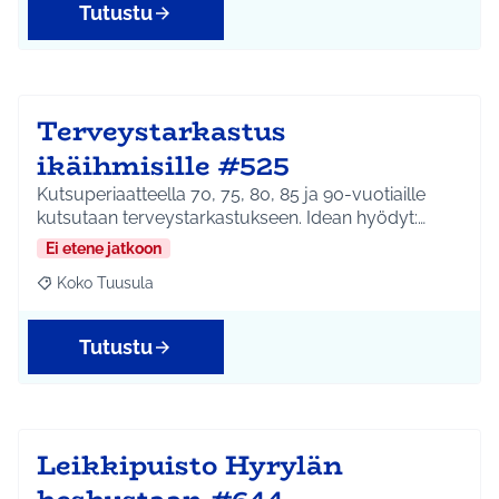
Tutustu
Terveystarkastus
ikäihmisille #525
Kutsuperiaatteella 70, 75, 80, 85 ja 90-vuotiaille
kutsutaan terveystarkastukseen. Idean hyödyt:…
Ei etene jatkoon
Koko Tuusula
Rajaa tulokset aihepiirin mukaan: Koko Tuusula
Tutustu
Leikkipuisto Hyrylän