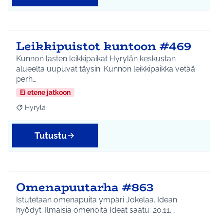
Leikkipuistot kuntoon #469
Kunnon lasten leikkipaikat Hyrylän keskustan
alueelta uupuvat täysin. Kunnon leikkipaikka vetää
perh…
Ei etene jatkoon
Hyrylä
Rajaa tulokset aihepiirin mukaan: Hyrylä
Tutustu
Omenapuutarha #863
Istutetaan omenapuita ympäri Jokelaa. Idean
hyödyt: Ilmaisia omenoita Ideat saatu: 20.11.…