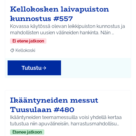
Kellokosken laivapuiston
kunnostus #557
Kovassa käytössä olevan leikkipuiston kunnostus ja
mahdollisten uusien välineiden hankinta. Näin …
Ei etene jatkoon
Kellokoski
Rajaa tulokset aihepiirin mukaan: Kellokoski
Tutustu
Ikääntyneiden messut
Tuusulaan #480
Ikääntyneiden teemamessuilla voisi yhdellä kertaa
tutustua niin apuvälineisiin, harrastusmahdollisu…
Etenee jatkoon