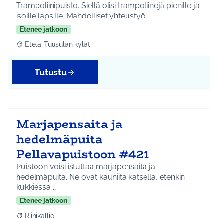
Trampoliinipuisto. Siellä olisi trampoliinejä pienille ja
isoille lapsille. Mahdolliset yhteustyö…
Etenee jatkoon
Etelä-Tuusulan kylät
Rajaa tulokset aihepiirin mukaan: Etelä-Tuusulan kylät
Tutustu
Marjapensaita ja
hedelmäpuita
Pellavapuistoon #421
Puistoon voisi istuttaa marjapensaita ja
hedelmäpuita. Ne ovat kauniita katsella, etenkin
kukkiessa …
Etenee jatkoon
Riihikallio