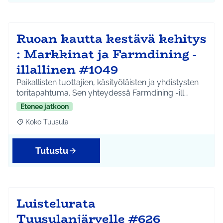
Ruoan kautta kestävä kehitys
: Markkinat ja Farmdining -
illallinen #1049
Paikallisten tuottajien, käsityöläisten ja yhdistysten
toritapahtuma. Sen yhteydessä Farmdining -ill…
Etenee jatkoon
Koko Tuusula
Rajaa tulokset aihepiirin mukaan: Koko Tuusula
Tutustu
Luistelurata
Tuusulanjärvelle #626