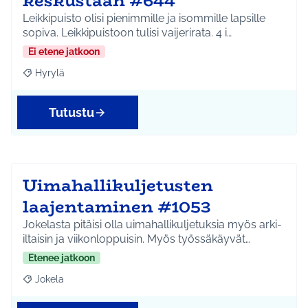
keskustaan #644
Leikkipuisto olisi pienimmille ja isommille lapsille
sopiva. Leikkipuistoon tulisi vaijerirata. 4 i…
Ei etene jatkoon
Hyrylä
Rajaa tulokset aihepiirin mukaan: Hyrylä
Tutustu
Uimahallikuljetusten
laajentaminen #1053
Jokelasta pitäisi olla uimahallikuljetuksia myös arki-
iltaisin ja viikonloppuisin. Myös työssäkäyvät…
Etenee jatkoon
Jokela
Rajaa tulokset aihepiirin mukaan: Jokela