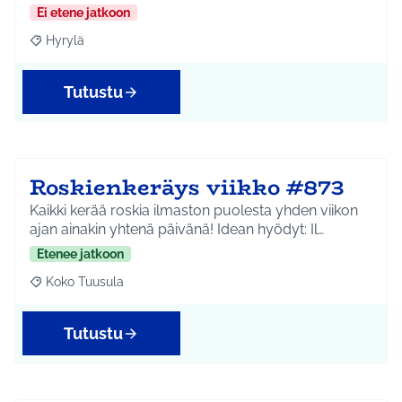
Ei etene jatkoon
Hyrylä
Rajaa tulokset aihepiirin mukaan: Hyrylä
Tutustu
Roskienkeräys viikko #873
Kaikki kerää roskia ilmaston puolesta yhden viikon
ajan ainakin yhtenä päivänä! Idean hyödyt: Il…
Etenee jatkoon
Koko Tuusula
Rajaa tulokset aihepiirin mukaan: Koko Tuusula
Tutustu