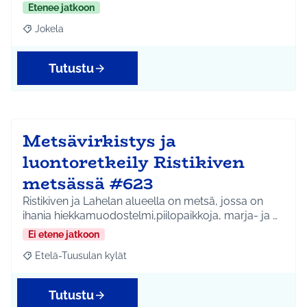
Etenee jatkoon
Jokela
Rajaa tulokset aihepiirin mukaan: Jokela
Tutustu
Metsävirkistys ja
luontoretkeily Ristikiven
metsässä #623
Ristikiven ja Lahelan alueella on metsä, jossa on
ihania hiekkamuodostelmi,piilopaikkoja, marja- ja …
Ei etene jatkoon
Etelä-Tuusulan kylät
Rajaa tulokset aihepiirin mukaan: Etelä-Tuusulan kylät
Tutustu