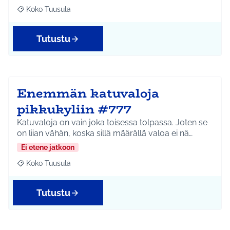
Koko Tuusula
Rajaa tulokset aihepiirin mukaan: Koko Tuusula
Tutustu
Enemmän katuvaloja
pikkukyliin #777
Katuvaloja on vain joka toisessa tolpassa. Joten se
on liian vähän, koska sillä määrällä valoa ei nä…
Ei etene jatkoon
Koko Tuusula
Rajaa tulokset aihepiirin mukaan: Koko Tuusula
Tutustu