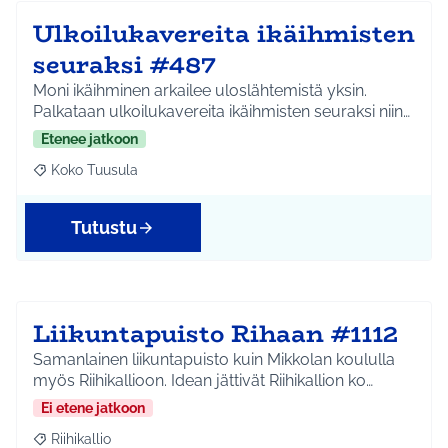
Ulkoilukavereita ikäihmisten
seuraksi #487
Moni ikäihminen arkailee uloslähtemistä yksin.
Palkataan ulkoilukavereita ikäihmisten seuraksi niin…
Etenee jatkoon
Koko Tuusula
Rajaa tulokset aihepiirin mukaan: Koko Tuusula
Tutustu
Liikuntapuisto Rihaan #1112
Samanlainen liikuntapuisto kuin Mikkolan koululla
myös Riihikallioon. Idean jättivät Riihikallion ko…
Ei etene jatkoon
Riihikallio
Rajaa tulokset aihepiirin mukaan: Riihikallio