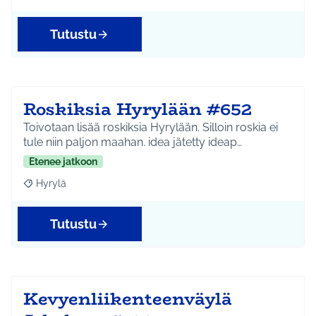
Tutustu
Roskiksia Hyrylään #652
Toivotaan lisää roskiksia Hyrylään. Silloin roskia ei
tule niin paljon maahan. idea jätetty ideap…
Etenee jatkoon
Hyrylä
Rajaa tulokset aihepiirin mukaan: Hyrylä
Tutustu
Kevyenliikenteenväylä