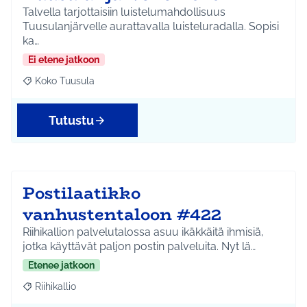
Talvella tarjottaisiin luistelumahdollisuus
Tuusulanjärvelle aurattavalla luisteluradalla. Sopisi
ka…
Ei etene jatkoon
Koko Tuusula
Rajaa tulokset aihepiirin mukaan: Koko Tuusula
Tutustu
Postilaatikko
vanhustentaloon #422
Riihikallion palvelutalossa asuu ikäkkäitä ihmisiä,
jotka käyttävät paljon postin palveluita. Nyt lä…
Etenee jatkoon
Riihikallio
Rajaa tulokset aihepiirin mukaan: Riihikallio