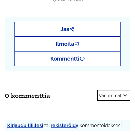
Rajaa tulokset aihepiirin mukaan: Koko Tu
Jaa
Ilmoita
Kommentti
0 kommenttia
Vanhimmat
Kirjaudu tilillesi
tai
rekisteröidy
kommentoidaksesi.