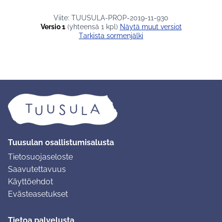
Viite: TUUSULA-PROP-2019-11-930
Versio 1
(yhteensä 1 kpl)
näytä muut versiot
Tarkista sormenjälki
Tuusulan osallistumisalusta
Tietosuojaseloste
Saavutettavuus
Käyttöehdot
Evästeasetukset
Tietoa palvelusta