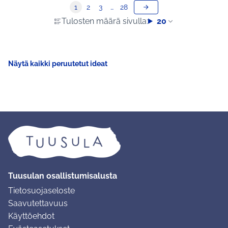
1
2
3
…
28
Tulosten määrä sivulla:
20
Näytä kaikki peruutetut ideat
Tuusulan osallistumisalusta
Tietosuojaseloste
Saavutettavuus
Käyttöehdot