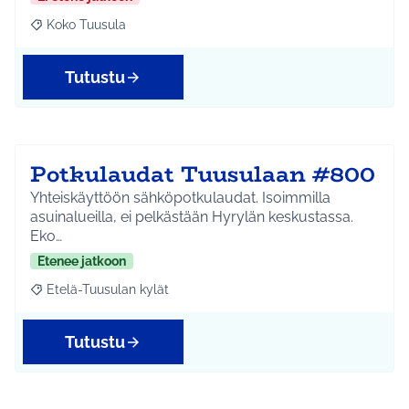
Koko Tuusula
Rajaa tulokset aihepiirin mukaan: Koko Tuusula
Tutustu
Potkulaudat Tuusulaan #800
Yhteiskäyttöön sähköpotkulaudat. Isoimmilla
asuinalueilla, ei pelkästään Hyrylän keskustassa.
Eko…
Etenee jatkoon
Etelä-Tuusulan kylät
Rajaa tulokset aihepiirin mukaan: Etelä-Tuusulan kylät
Tutustu