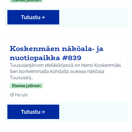
Etenee jatkoon
Tutustu
Koskenmäen näköala- ja
nuotiopaikka #839
Tuusulanjärven eteläkärjessä on hieno Koskenmäki.
Sen korkeimmalta kohdalta aukeaa näköala
Tuusulanj…
Etenee jatkoon
Hyrylä
Rajaa tulokset aihepiirin mukaan: Hyrylä
Tutustu