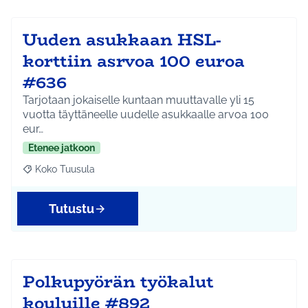
Uuden asukkaan HSL-
korttiin asrvoa 100 euroa
#636
Tarjotaan jokaiselle kuntaan muuttavalle yli 15
vuotta täyttäneelle uudelle asukkaalle arvoa 100
eur…
Etenee jatkoon
Koko Tuusula
Rajaa tulokset aihepiirin mukaan: Koko Tuusula
Tutustu
Polkupyörän työkalut
kouluille #892