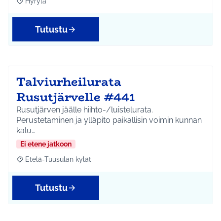
Hyrylä
Rajaa tulokset aihepiirin mukaan: Hyrylä
Tutustu
Talviurheilurata
Rusutjärvelle #441
Rusutjärven jäälle hiihto-/luistelurata.
Perustetaminen ja ylläpito paikallisin voimin kunnan
kalu…
Ei etene jatkoon
Etelä-Tuusulan kylät
Rajaa tulokset aihepiirin mukaan: Etelä-Tuusulan kylät
Tutustu