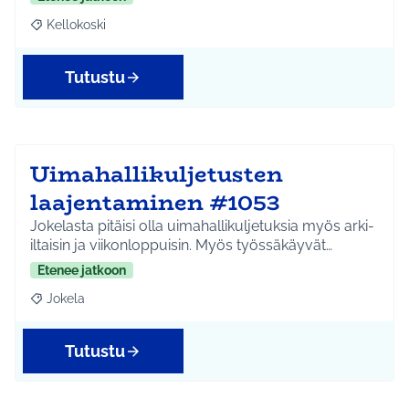
Kellokoski
Rajaa tulokset aihepiirin mukaan: Kellokoski
Tutustu
Uimahallikuljetusten
laajentaminen #1053
Jokelasta pitäisi olla uimahallikuljetuksia myös arki-
iltaisin ja viikonloppuisin. Myös työssäkäyvät…
Etenee jatkoon
Jokela
Rajaa tulokset aihepiirin mukaan: Jokela
Tutustu