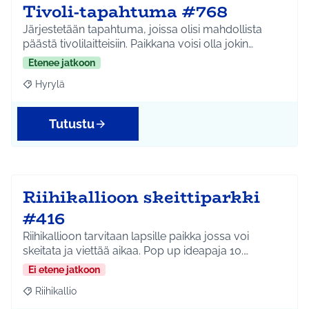
Tivoli-tapahtuma #768
Järjestetään tapahtuma, joissa olisi mahdollista
päästä tivolilaitteisiin. Paikkana voisi olla jokin…
Etenee jatkoon
Hyrylä
Rajaa tulokset aihepiirin mukaan: Hyrylä
Tutustu
Riihikallioon skeittiparkki
#416
Riihikallioon tarvitaan lapsille paikka jossa voi
skeitata ja viettää aikaa. Pop up ideapaja 10.…
Ei etene jatkoon
Riihikallio
Rajaa tulokset aihepiirin mukaan: Riihikallio