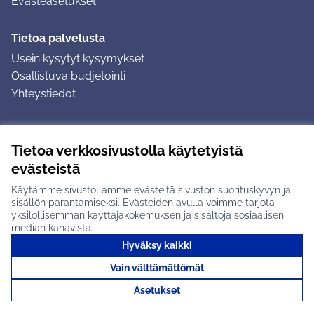
Evästeasetukset
Tietoa palvelusta
Usein kysytyt kysymykset
Osallistuva budjetointi
Yhteystiedot
Ohjeet
Tietoa verkkosivustolla käytetyistä
Ohjeet kirjautumiseen
evästeistä
Ohjeet kommentin jättämiseen
Käytämme sivustollamme evästeitä sivuston suorituskyvyn ja
sisällön parantamiseksi. Evästeiden avulla voimme tarjota
yksilöllisemmän käyttäjäkokemuksen ja sisältöjä sosiaalisen
median kanavista.
Hyväksy kaikki
Tuusulan osallistumisalusta X-palvelussa
Tuusula
Vain välttämättömät
Creative Commons -lisenssi
(Ulkoinen linkki)
(Ulkoinen linkki)
(Ulkoine
Verkkosivusto luotu
vapaan ohjelmiston
(Ulkoinen
Asetukset
avulla.