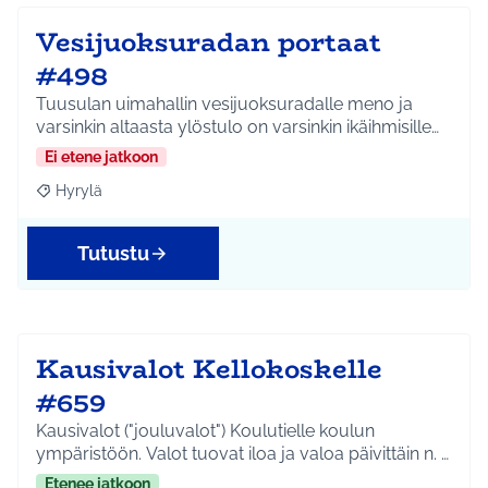
Vesijuoksuradan portaat
#498
Tuusulan uimahallin vesijuoksuradalle meno ja
varsinkin altaasta ylöstulo on varsinkin ikäihmisille…
Ei etene jatkoon
Hyrylä
Rajaa tulokset aihepiirin mukaan: Hyrylä
Tutustu
Kausivalot Kellokoskelle
#659
Kausivalot ("jouluvalot") Koulutielle koulun
ympäristöön. Valot tuovat iloa ja valoa päivittäin n. …
Etenee jatkoon