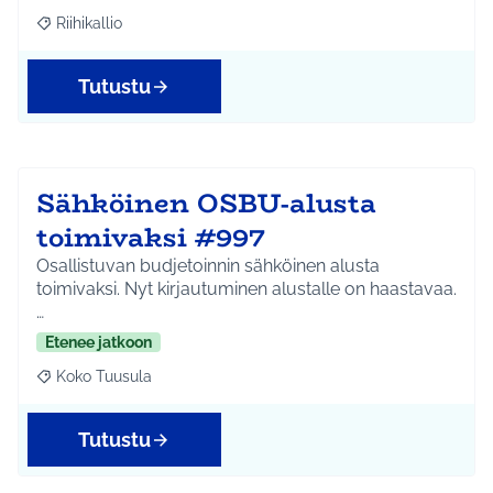
Riihikallio
Rajaa tulokset aihepiirin mukaan: Riihikallio
Tutustu
Sähköinen OSBU-alusta
toimivaksi #997
Osallistuvan budjetoinnin sähköinen alusta
toimivaksi. Nyt kirjautuminen alustalle on haastavaa.
…
Etenee jatkoon
Koko Tuusula
Rajaa tulokset aihepiirin mukaan: Koko Tuusula
Tutustu