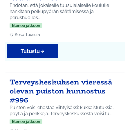
Ehdotan, että jokaiselle tuusulalaiselle koululle
hankitaan polkupyörän säätämisessä ja
perushuollos…
Etenee jatkoon
Koko Tuusula
Rajaa tulokset aihepiirin mukaan: Koko Tuusula
Tutustu
Terveyskeskuksen vieressä
olevan puiston kunnostus
#996
Puiston voisi ehostaa viihtyisäksi: kukkaistutuksia,
pöytiä ja penkkejä. Terveyskeskuksesta voisi tu…
Etenee jatkoon