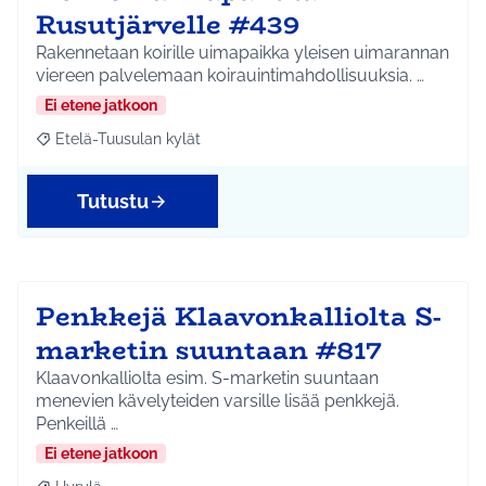
Rusutjärvelle #439
Rakennetaan koirille uimapaikka yleisen uimarannan
viereen palvelemaan koirauintimahdollisuuksia. …
Ei etene jatkoon
Etelä-Tuusulan kylät
Rajaa tulokset aihepiirin mukaan: Etelä-Tuusulan kylät
Tutustu
Penkkejä Klaavonkalliolta S-
marketin suuntaan #817
Klaavonkalliolta esim. S-marketin suuntaan
menevien kävelyteiden varsille lisää penkkejä.
Penkeillä …
Ei etene jatkoon