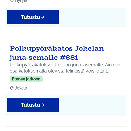
Hyrylä
Rajaa tulokset aihepiirin mukaan: Hyrylä
Tutustu
Polkupyöräkatos Jokelan
juna-semalle #881
Polkupyöräkatokset Jokelan juna-asemalle. Ainakin
osa katoksen alla olevista telineistä voisi olla t…
Etenee jatkoon
Jokela
Rajaa tulokset aihepiirin mukaan: Jokela
Tutustu