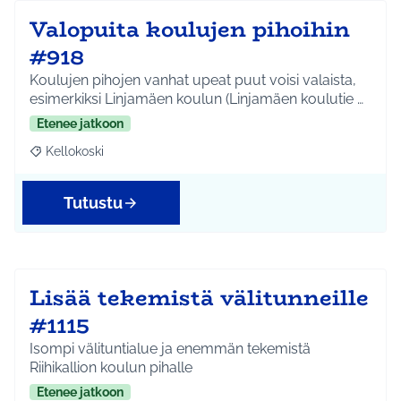
Valopuita koulujen pihoihin
#918
Koulujen pihojen vanhat upeat puut voisi valaista,
esimerkiksi Linjamäen koulun (Linjamäen koulutie …
Etenee jatkoon
Kellokoski
Rajaa tulokset aihepiirin mukaan: Kellokoski
Tutustu
Lisää tekemistä välitunneille
#1115
Isompi välituntialue ja enemmän tekemistä
Riihikallion koulun pihalle
Etenee jatkoon