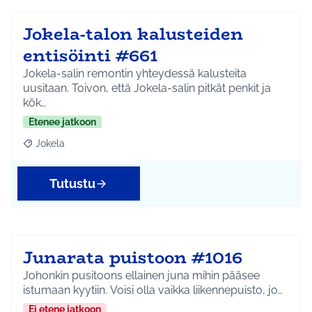
Jokela-talon kalusteiden
entisöinti #661
Jokela-salin remontin yhteydessä kalusteita
uusitaan. Toivon, että Jokela-salin pitkät penkit ja
kök…
Etenee jatkoon
Jokela
Rajaa tulokset aihepiirin mukaan: Jokela
Tutustu
Junarata puistoon #1016
Johonkin pusitoons ellainen juna mihin pääsee
istumaan kyytiin. Voisi olla vaikka liikennepuisto, jo…
Ei etene jatkoon