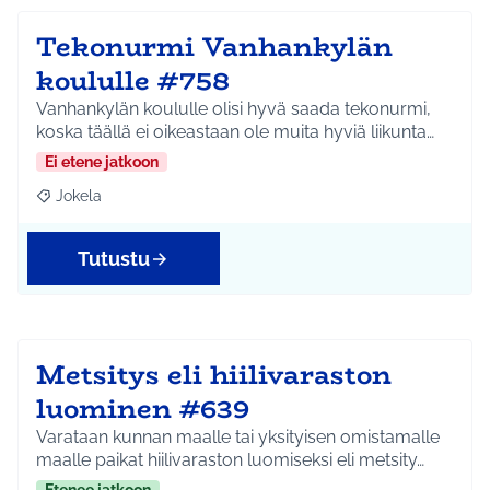
Tekonurmi Vanhankylän
koululle #758
Vanhankylän koululle olisi hyvä saada tekonurmi,
koska täällä ei oikeastaan ole muita hyviä liikunta…
Ei etene jatkoon
Jokela
Rajaa tulokset aihepiirin mukaan: Jokela
Tutustu
Metsitys eli hiilivaraston
luominen #639
Varataan kunnan maalle tai yksityisen omistamalle
maalle paikat hiilivaraston luomiseksi eli metsity…