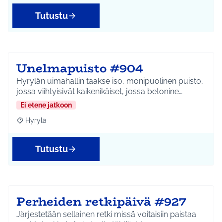
Tutustu
Unelmapuisto #904
Hyrylän uimahallin taakse iso, monipuolinen puisto,
jossa viihtyisivät kaikenikäiset, jossa betonine…
Ei etene jatkoon
Hyrylä
Rajaa tulokset aihepiirin mukaan: Hyrylä
Tutustu
Perheiden retkipäivä #927
Järjestetään sellainen retki missä voitaisiin paistaa