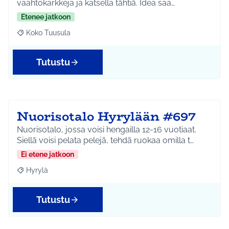
vaahtokarkkeja ja katsella tähtiä. Idea saa…
Etenee jatkoon
Koko Tuusula
Rajaa tulokset aihepiirin mukaan: Koko Tuusula
Tutustu
Nuorisotalo Hyrylään #697
Nuorisotalo, jossa voisi hengailla 12-16 vuotiaat.
Siellä voisi pelata pelejä, tehdä ruokaa omilla t…
Ei etene jatkoon
Hyrylä
Rajaa tulokset aihepiirin mukaan: Hyrylä
Tutustu