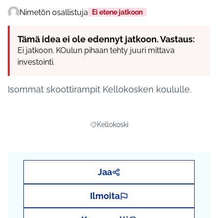
Nimetön osallistuja
Ei etene jatkoon
Tämä idea ei ole edennyt jatkoon. Vastaus:
Ei jatkoon. KOulun pihaan tehty juuri mittava
investointi.
Isommat skoottirampit Kellokosken koululle.
Kellokoski
Rajaa tulokset aihepiirin mukaan: Kelloko
Jaa
Ilmoita