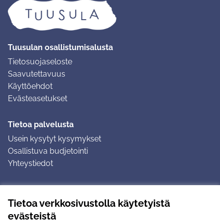
Tuusulan osallistumisalusta
Tietosuojaseloste
Saavutettavuus
Käyttöehdot
Evästeasetukset
Tietoa palvelusta
Usein kysytyt kysymykset
Osallistuva budjetointi
Yhteystiedot
Ohjeet
Tietoa verkkosivustolla käytetyistä
Ohjeet kirjautumiseen
evästeistä
Ohjeet kommentin jättämiseen