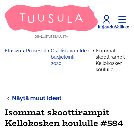
Kirjaudu
Valikko
OSALLISTUMISALUSTA
Etusivu
Prosessit
Osallistuva
Ideat
Isommat
budjetointi
skoottirampit
2020
Kellokosken
koululle
Näytä muut ideat
Isommat skoottirampit
Kellokosken koululle #584