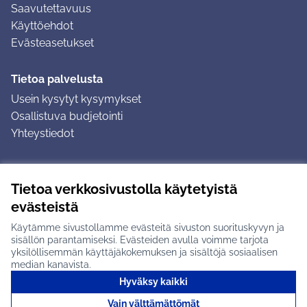
Saavutettavuus
Käyttöehdot
Evästeasetukset
Tietoa palvelusta
Usein kysytyt kysymykset
Osallistuva budjetointi
Yhteystiedot
Ohjeet
Tietoa verkkosivustolla käytetyistä
Ohjeet kirjautumiseen
evästeistä
Ohjeet kommentin jättämiseen
Käytämme sivustollamme evästeitä sivuston suorituskyvyn ja
sisällön parantamiseksi. Evästeiden avulla voimme tarjota
yksilöllisemmän käyttäjäkokemuksen ja sisältöjä sosiaalisen
median kanavista.
Hyväksy kaikki
Tuusulan osallistumisalusta X-palvelussa
Tuusula
Vain välttämättömät