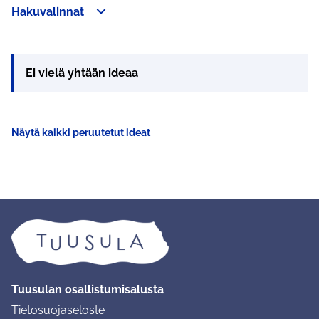
Hakuvalinnat
Ohita kartta
Leaflet
|
©
HERE maps
Seuraavassa elementissä on kartta, joka esittää tämän sivun 
107
+
−
Ei vielä yhtään ideaa
Näytä kaikki peruutetut ideat
Tuusulan osallistumisalusta
Tietosuojaseloste