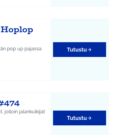
i Hoplop
Tutustu
 #474
 jolloin jalankulkijat
Tutustu