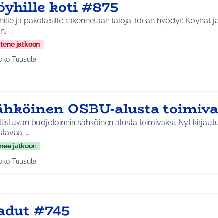
öyhille koti #875
 ja pakolaisille rakennetaan taloja. Idean hyödyt: Köyhät ja pakolaiset saavat
kodin. …
etene jatkoon
oko Tuusula
aa tulokset aihepiirin mukaan: Koko Tuusula
ähköinen OSBU-alusta toimiva
listuvan budjetoinnin sähköinen alusta toimivaksi. Nyt kirjaut
haastavaa. …
nee jatkoon
oko Tuusula
aa tulokset aihepiirin mukaan: Koko Tuusula
adut #745