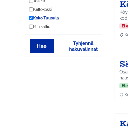
K
Jokela
Kellokoski
Köyhille
Koko Tuusula
Ei 
Riihikallio
K
Raj
Tyhjennä
Hae
hakuvalinnat
S
Osal
Ete
K
Raj
K