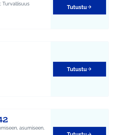
Kadut kuntoon myös ja etenkin kevytliikenne väylät. Idean hyödyt: Turvallisuus
Tutustu
Tutustu
42
kumiseen, asumiseen,
Tutustu