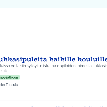
ta kartta
8
vassa elementissä on kartta, joka esittää tämän sivun tietueet 
kkasipuleita kaikille kouluil
uissa voitaisiin syksyisin istuttaa oppilaiden toimesta kukkasip
i kuk…
nee jatkoon
oko Tuusula
aa tulokset aihepiirin mukaan: Koko Tuusula