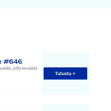
Leaflet
|
©
HERE maps
karttapisteinä. Elementtiä voi käyttää ruudunlukijalla, mutta 
le #646
uleita, jotta keväällä
Tutustu