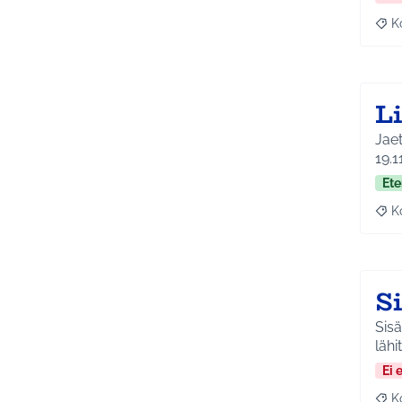
K
Raj
L
Jaetaa
19.1
Ete
K
Raj
S
Sisä
lähi
Ei 
K