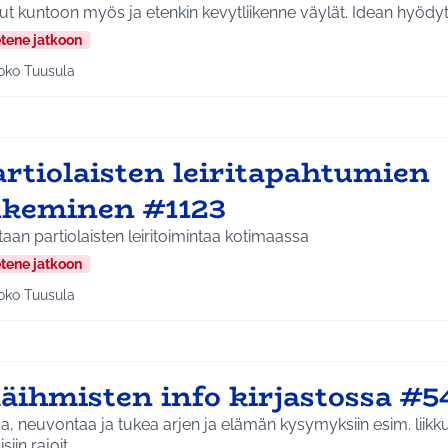
etene jatkoon
oko Tuusula
aa tulokset aihepiirin mukaan: Koko Tuusula
artiolaisten leiritapahtumien
ukeminen #1123
aan partiolaisten leiritoimintaa kotimaassa
etene jatkoon
oko Tuusula
aa tulokset aihepiirin mukaan: Koko Tuusula
käihmisten info kirjastossa #5
, neuvontaa ja tukea arjen ja elämän kysymyksiin esim. liik
isiin rajoit…