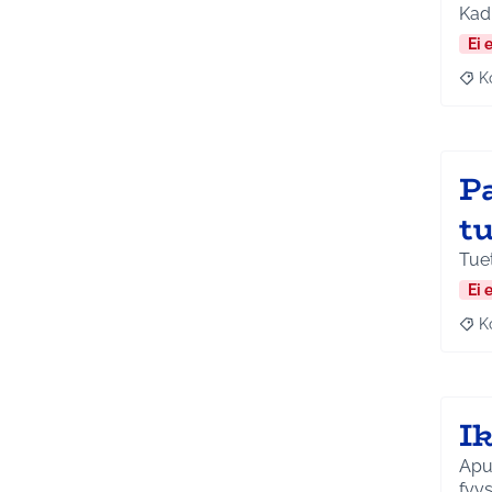
Ei 
K
Raj
P
t
Tuet
Ei 
K
Raj
I
Apua
fyys