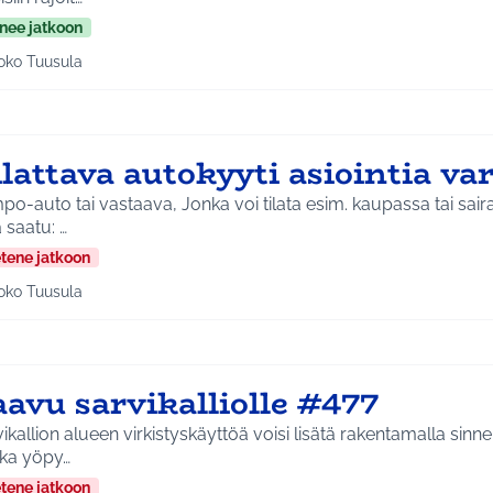
nee jatkoon
oko Tuusula
aa tulokset aihepiirin mukaan: Koko Tuusula
lattava autokyyti asiointia va
o-auto tai vastaava, Jonka voi tilata esim. kaupassa tai sair
 saatu: …
etene jatkoon
oko Tuusula
aa tulokset aihepiirin mukaan: Koko Tuusula
avu sarvikalliolle #477
ikallion alueen virkistyskäyttöä voisi lisätä rakentamalla sinne
kka yöpy…
etene jatkoon