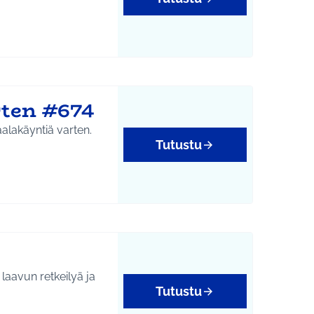
rten #674
aalakäyntiä varten.
Tutustu
 laavun retkeilyä ja
Tutustu