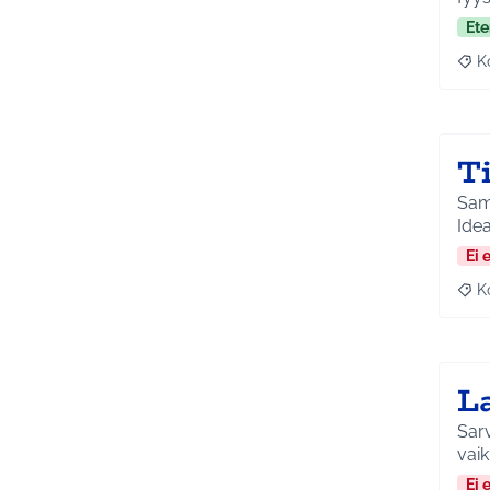
Ete
K
Raj
Ti
Samp
Idea
Ei 
K
Raj
La
Sarv
vai
Ei 