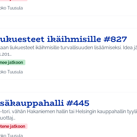
oko Tuusula
aa tulokset aihepiirin mukaan: Koko Tuusula
iukuesteet ikäihmisille #827
n liukuesteet ikäihmisille turvallisuuden lisäämiseksi. Idea jätetty ideapajassa
1.201…
nee jatkoon
oko Tuusula
aa tulokset aihepiirin mukaan: Koko Tuusula
isäkauppahalli #445
-tori, vähän Hakaniemen hallin tai Helsingin kauppahallin tyylii
tuottaj…
etene jatkoon
oko Tuusula