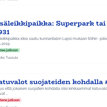
aa tulokset aihepiirin mukaan: Koko Tuusula
isäleikkipaikka: Superpark ta
931
kipaikka idea saatu kunnantalon Lapsi mukaan töihin -päivän pop up pajassa
1.2019
nee jatkoon
oko Tuusula
aa tulokset aihepiirin mukaan: Koko Tuusula
atuvalot suojateiden kohdalla
us että jokaisen suojatien kohdalla olisi kirkkaammat katuvalot,
ivat …
etene jatkoon