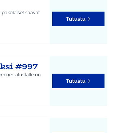
Tutustu
ksi #997
uminen alustalle on
Tutustu