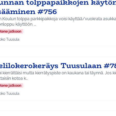
unnan tolppapaikkojen käytö
isääminen #756
.Koulun tolppa parkkipaikkoja voisi käyttää/vuokrata asukkaill
viikonloppu käyttöön. …
etene jatkoon
oko Tuusula
aa tulokset aihepiirin mukaan: Koko Tuusula
elilokerokeräys Tuusulaan #7
 kierrättäisi mutta kierrätyspiste on kaukana tai täynnä. Jos ki
taisiin kotoa k…
etene jatkoon
oko Tuusula
aa tulokset aihepiirin mukaan: Koko Tuusula