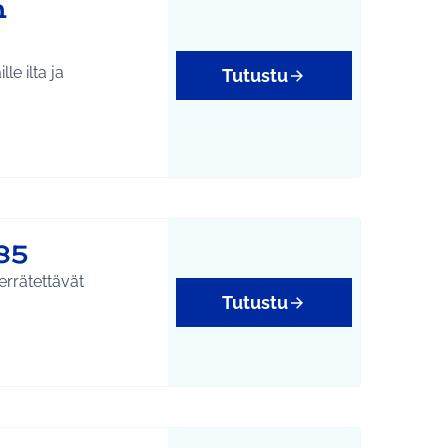
n
e ilta ja
Tutustu
85
errätettävät
Tutustu