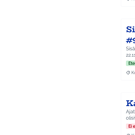
Raj
S
#
Sisäleik
22.1
Ete
K
Raj
K
Ajat
olis
Ei 