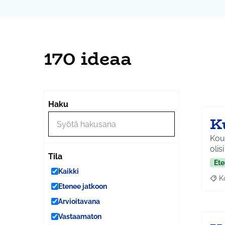
170 ideaa
Ohi
Seuraa
+
Haku
−
Ku
Koul
olis
Tila
Ete
Kaikki
K
Raj
Etenee jatkoon
Arvioitavana
Vastaamaton