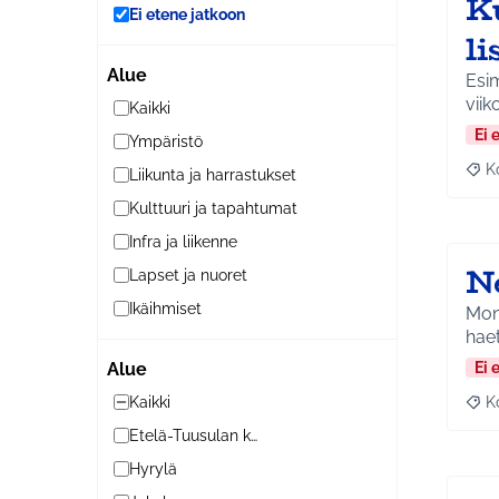
K
Ei etene jatkoon
l
Alue
Esim
Kaikki
Ei 
Ympäristö
K
Liikunta ja harrastukset
Raj
Kulttuuri ja tapahtumat
Infra ja liikenne
N
Lapset ja nuoret
Ikäihmiset
Moni
haet
Ei 
Alue
K
Kaikki
Raj
Etelä-Tuusulan kylät
Hyrylä