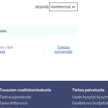
Järjestä:
Vanhimmat
esi.
sä 2 kpl)
Tarkista
siot
sormenjälki
Tuusulan osallistumisalusta
Tietoa palvelusta
Tietosuojaseloste
Usein kysytyt kysy
Saavutettavuus
Osallistuva budjetoin