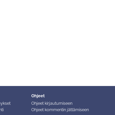
Ohjeet
mykset
Ohjeet kirjautumiseen
ti
Ohjeet kommentin jättämiseen