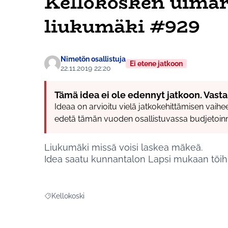
Kellokosken uimar
liukumäki #929
Nimetön osallistuja
Ei etene jatkoon
22.11.2019 22:20
Tämä idea ei ole edennyt jatkoon. Vasta
Ideaa on arvioitu vielä jatkokehittämisen vaihees
edetä tämän vuoden osallistuvassa budjetoinn
Liukumäki missä voisi laskea mäkeä.
Idea saatu kunnantalon Lapsi mukaan töihi
Kellokoski
Rajaa tulokset aihepiirin mukaan: Kellokoski