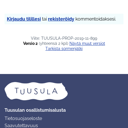
Kirjaudu tilillesi
tai
rekisteröidy
kommentoidaksesi.
Viite: TUUSULA-PROP-2019-11-899
Versio 2
(yhteensä 2 kpl)
näytä muut versiot
Tarkista sormenjälki
Tuusulan osallistumisalusta
Tietosuojaseloste
Saavutettavuus