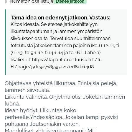
Nimetön osallistuja
Etenee jatkoon
Tämä idea on edennyt jatkoon. Vastaus:
Kiitos ideasta. Se etenee jatkokehittelyyn
liikuntatapahtuman ja lammen ympäristön
siivouksen osalta. Tervetuloa suunnittelemaan
toteutusta jatkokehittämisen pajoihin (ke 11.12. 11, ti
7.1. 13, to 9.1. 12, ti 14.1. 14 ja to 16.1. Lahela),
lisätiedot: https://tapahtumat.tuusula.fi/fi-
FI/page/5dc92718595a212ed6da14d8
Ohjattavaa yhteistä liikuntaa. Erinlaisia pelejä,
lammen siivousta.
Liikunta välineitä. Ohjelma olisi Jokelan lammen
luona.
Idean hyödyt: Liikuntaa koko
perheelle,Yhdessäoloa. Jokelan lampi pysyisi
puhtaana Joutseniakin varten.
Mahdolliset yhteistyökumppanit: MLL