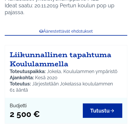
Ideat saatu: 20.11.2019 Pertun koulun pop up
pajassa.
Äänestettävät ehdotukset
Liikunnallinen tapahtuma
Koululammella
Toteutuspaikka:
Jokela, Koululammen ympäristö
Ajankohta:
Kesä 2020
Toteutus:
Järjestetään Jokelassa koululammen
ympäristössä kaikille avoin liikunnallinen tapahtuma
61
ääntä
yhteistyössä alueella toimivien yhdistysten kanssa.
Budjetti käytetään tapahtuman järjestelyihin ja
Budjetti
viestintään.
Tutustu
2 500 €
Kokonaisbudjetti:
2 500 €
Lisätiedot: O
sallisuus- ja hyvinvointikoordinaattori
Marjo-Kaisa Konttinen p. 040 314 3035, marjo-