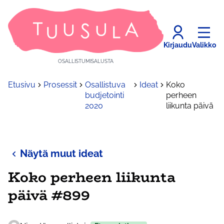
Kirjaudu
Valikko
OSALLISTUMISALUSTA
Etusivu
Prosessit
Osallistuva
Ideat
Koko
budjetointi
perheen
2020
liikunta päivä
Näytä muut ideat
Koko perheen liikunta
päivä #899