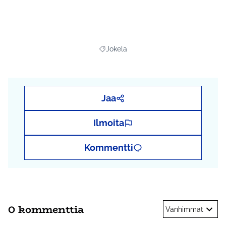
kaisa.konttinen@tuusula.fi
Kerro ja seuraa projektia myös sosiaalisessa
mediassa tunnisteilla
#lampi #osbu2020
Jokela
Rajaa tulokset aihepiirin mukaan: Jokel
Jaa
Ilmoita
Kommentti
0 kommenttia
Vanhimmat