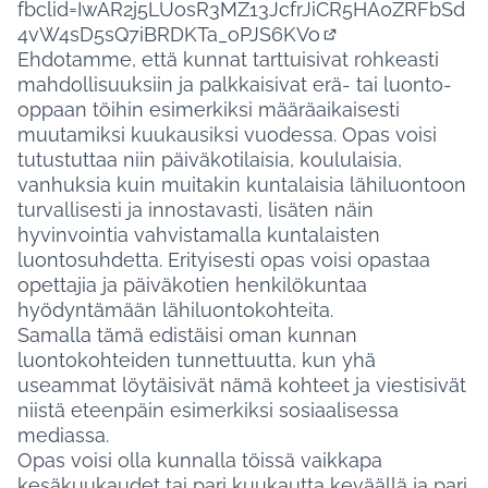
fbclid=IwAR2j5LUosR3MZ13JcfrJiCR5HA0ZRFbSd
4vW4sD5sQ7iBRDKTa_oPJS6KVo
(Ulkoinen linkki)
Ehdotamme, että kunnat tarttuisivat rohkeasti
mahdollisuuksiin ja palkkaisivat erä- tai luonto-
oppaan töihin esimerkiksi määräaikaisesti
muutamiksi kuukausiksi vuodessa. Opas voisi
tutustuttaa niin päiväkotilaisia, koululaisia,
vanhuksia kuin muitakin kuntalaisia lähiluontoon
turvallisesti ja innostavasti, lisäten näin
hyvinvointia vahvistamalla kuntalaisten
luontosuhdetta. Erityisesti opas voisi opastaa
opettajia ja päiväkotien henkilökuntaa
hyödyntämään lähiluontokohteita.
Samalla tämä edistäisi oman kunnan
luontokohteiden tunnettuutta, kun yhä
useammat löytäisivät nämä kohteet ja viestisivät
niistä eteenpäin esimerkiksi sosiaalisessa
mediassa.
Opas voisi olla kunnalla töissä vaikkapa
kesäkuukaudet tai pari kuukautta keväällä ja pari