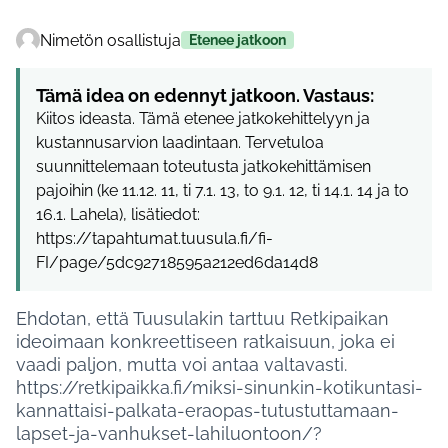
Nimetön osallistuja
Etenee jatkoon
Tämä idea on edennyt jatkoon. Vastaus:
Kiitos ideasta. Tämä etenee jatkokehittelyyn ja
kustannusarvion laadintaan. Tervetuloa
suunnittelemaan toteutusta jatkokehittämisen
pajoihin (ke 11.12. 11, ti 7.1. 13, to 9.1. 12, ti 14.1. 14 ja to
16.1. Lahela), lisätiedot:
https://tapahtumat.tuusula.fi/fi-
FI/page/5dc92718595a212ed6da14d8
Ehdotan, että Tuusulakin tarttuu Retkipaikan
ideoimaan konkreettiseen ratkaisuun, joka ei
vaadi paljon, mutta voi antaa valtavasti.
https://retkipaikka.fi/miksi-sinunkin-kotikuntasi-
kannattaisi-palkata-eraopas-tutustuttamaan-
lapset-ja-vanhukset-lahiluontoon/?