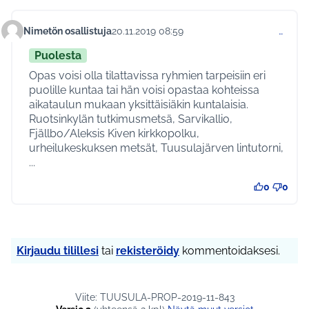
Nimetön osallistuja
20.11.2019 08:59
…
Kommentti 215
Puolesta
Opas voisi olla tilattavissa ryhmien tarpeisiin eri
puolille kuntaa tai hän voisi opastaa kohteissa
aikataulun mukaan yksittäisiäkin kuntalaisia.
Ruotsinkylän tutkimusmetsä, Sarvikallio,
Fjällbo/Aleksis Kiven kirkkopolku,
urheilukeskuksen metsät, Tuusulajärven lintutorni,
...
0
0
Kirjaudu tilillesi
tai
rekisteröidy
kommentoidaksesi.
Viite: TUUSULA-PROP-2019-11-843