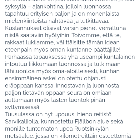
syksyllä – ajankohtina, jolloin luonnossa
tapahtuu erityisen paljon ja on monenlaista
mielenkiintoista nähtävää ja tutkittavaa.
Kustannukset olisivat varsin pienet verrattuna
niistä saataviin hyötyihin. Toivomme, että te,
rakkaat lukijamme, välittäisitte tämän idean
eteenpäin myös oman kuntanne päättäjille!
Parhaassa tapauksessa yhä useampi kuntalainen
intoutuu liikkumaan luonnossa ja tutkimaan
lähiluontoa myös oma-aloitteisesti, kunhan
ensimmäinen askel on otettu ohjatusti
eräoppaan kanssa. Innostavan ja luonnosta
paljon tietävän oppaan seura on omiaan
auttamaan myös lasten luontokipinän
syttymisessä.
Tuusulassa on nyt upouusi hieno reitistö
Sarvikalliolla, kunnostettu Fjällbon alue sekä
monille tuntematon upea Ruotsinkylän
metsäalue, jossa on kilometreittäin esteettömiä