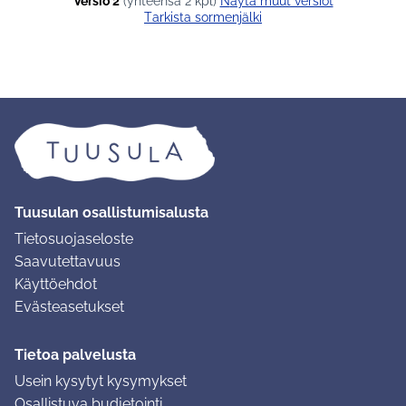
Versio 2
(yhteensä 2 kpl)
näytä muut versiot
Tarkista sormenjälki
Tuusulan osallistumisalusta
Tietosuojaseloste
Saavutettavuus
Käyttöehdot
Evästeasetukset
Tietoa palvelusta
Usein kysytyt kysymykset
Osallistuva budjetointi