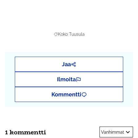
Parhaassa tapauksessa yhä useampi kuntalainen
intoutuu liikkumaan luonnossa ja tutkimaan
lähiluontoa myös oma-aloitteisesti, kunhan
ensimmäinen askel on otettu ohjatusti eräoppaan
kanssa. Innostavan ja luonnosta paljon tietävän
Koko Tuusula
Rajaa tulokset aihepiirin mukaan: Koko Tu
oppaan seura on omiaan auttamaan myös lasten
luontokipinän syttymisessä.Tämä olisi helposti
nivottavissa myös varhaiskasvatuksen ja opetuksen
suunnitelmiin.
Kokonaisbudjetti:
10 000 €
Jaa
Lisätiedot:
Yhteisömanageri Katja Repo, p.
0403143048, katja.repo@tuusula.fi
Ilmoita
Kerro ja seuraa projektia myös sosiaalisessa
mediassa tunnisteilla
#retkipaikka
,
#opas
ja
Kommentti
#osbu2020
1 kommentti
Vanhimmat