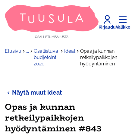
Kirjaudu
Valikko
OSALLISTUMISALUSTA
Etusivu
...
Osallistuva
Ideat
Opas ja kunnan
budjetointi
retkeilypaikkojen
2020
hyödyntäminen
Näytä muut ideat
Opas ja kunnan
retkeilypaikkojen
hyödyntäminen #843