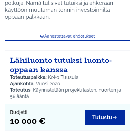
polkuja. Nämä tulisivat tutuiksi ja ahkeraan
käyttöön muutaman tonnin investoinnilla
oppaan palkkaan.
Äänestettävät ehdotukset
Lähiluonto tutuksi luonto-
oppaan kanssa
Toteutuspaikka:
Koko Tuusula
Ajankohta:
Vuosi 2020
Toteutus:
Käynnistetään projekti lasten, nuorten ja
ikäihmisten ulkoilumahdollisuuksien ja
58
ääntä
lähiympäristön tunnettuuden lisäämiseksi.
Pilotoidaan palkkaamalla luonto- ja eräopas, jonka
Budjetti
tehtävänä olisi tutustuttaa eri-ikäisiä asukkaita ja
Tutustu
10 000 €
ryhmiä lähiluontoon turvallisesti ja innostavasti.
Tämä lisäisi asukkaiden hyvinvointia ja parantaisi
etenkin ikäihmisten edellytyksiä liikkua luonnossa.