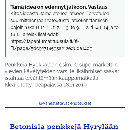
Tämä idea on edennyt jatkoon. Vastaus:
Kiitos ideasta, tämä etenee jatkoon. Tervetuloa
suunnittelemaan toteutusta jatkokehittämisen
pajoihin (ke 11.12. 11, ti 7.1. 13, to 9.1. 12, ti 14.1. 14 ja to
16.1. Lahela), lisätiedot:
https://tapahtumat.tuusula.fi/fi-
FI/page/5dc92718595a212ed6da14d9
Penkkejä Hyökkälään esim. K-supermarkettiin
vievien kävelyteiden varsille. Ikäihmiset saavat
istahtaa levähtämään kauppamatkalla.
Idea jätetty ideapajassa 18.11.2019
Äänestettävät ehdotukset
Betonisia penkkejä Hyrylään