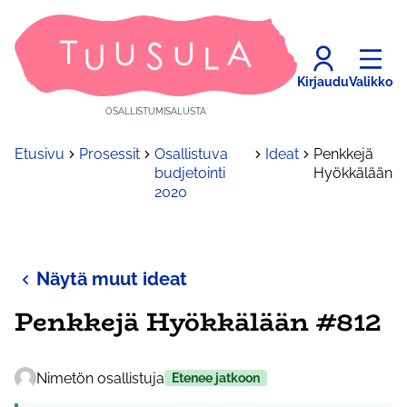
Kirjaudu
Valikko
OSALLISTUMISALUSTA
Etusivu
Prosessit
Osallistuva
Ideat
Penkkejä
budjetointi
Hyökkälään
2020
Näytä muut ideat
Penkkejä Hyökkälään #812
Nimetön osallistuja
Etenee jatkoon