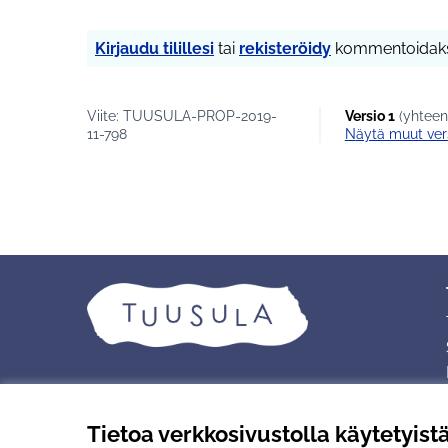
Kirjaudu tilillesi
tai
rekisteröidy
kommentoidaks
Viite: TUUSULA-PROP-2019-
Versio 1
(yhteens
11-798
näytä muut ver
Tietoa verkkosivustolla käytetyist