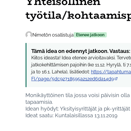
Yhteisöllinen
työtila/kohtaamis
Nimetön osallistuja
Etenee jatkoon
Tämä idea on edennyt jatkoon. Vastaus:
Kiitos ideasta! Idea etenee arvioitavaksi. Terv
jatkokehittämisen pajoihin (ke 11.12. Hyrylä, ti 7.1.
ja to 16.1. Lahela), lisätiedot:
https://tapahtumat.
FI/page/5dc92718595a212ed6da14d9
(Ulkoine
Monikäyttöinen tila jossa voisi päivisin olla
tapaamisia.
Idean hyödyt: Yksityisyrittäjät ja pk-yrittä
Ideat saatu: Kuntalaisillassa 13.11.2019