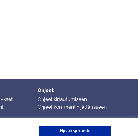
Ohjeet
mykset
Ohjeet kirjautumiseen
ti
Ohjeet kommentin jättämiseen
Hyväksy kaikki