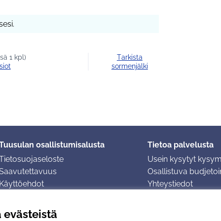
esi.
ä 1 kpl)
Tarkista
siot
sormenjälki
Tuusulan osallistumisalusta
Tietoa palvelusta
Tietosuojaseloste
Usein kysytyt kysy
Saavutettavuus
Osallistuva budjetoin
Käyttöehdot
Yhteystiedot
Evästeasetukset
ä evästeistä