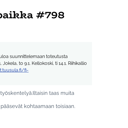
paikka #798
etuloa suunnittelemaan toteutusta
 Jokela, to 9.1. Kellokoski, ti 14.1. Riihikallio
tuusula.fi/fi-
n linkki)
 työskentelyä.Iltaisin taas muita
jät pääsevät kohtaamaan toisiaan.