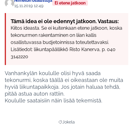
Nimetön osallistuja
Ei etene jatkoon
15.11.2019 12:49
Tämä idea ei ole edennyt jatkoon. Vastaus:
Kiitos ideasta. Se ei kuitenkaan etene jatkoon, koska
tekonurmen rakentaminen on liian kallis
osallistuvassa budjetoinnissa toteutettavaksi.
Lisätiedot: liikuntapäällikkö Risto Kanerva, p. 040
3142220
Vanhankylän koululle olisi hyvä saada
tekonurmi, koska täällä ei oikeastaan ole muita
hyviä liikuntapaikkoja. Jos jotain haluaa tehdä,
pitää astua auton rattiin.
Koululle saataisiin näin lisää tekemistä.
Jokela
Rajaa tulokset aihepiirin mukaan: Jokel