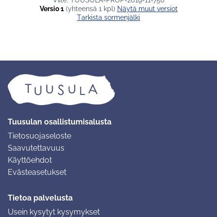
Viite: TUUSULA-PROP-2019-11-758
Versio 1
(yhteensä 1 kpl)
näytä muut versiot
Tarkista sormenjälki
Tuusulan osallistumisalusta
Tietosuojaseloste
Saavutettavuus
Käyttöehdot
Evästeasetukset
Tietoa palvelusta
Usein kysytyt kysymykset