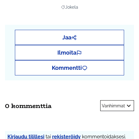
Jokela
Rajaa tulokset aihepiirin mukaan: Jokel
Jaa
Ilmoita
Kommentti
0 kommenttia
Vanhimmat
Kirjaudu tilillesi
tai
rekisteröidy
kommentoidaksesi.