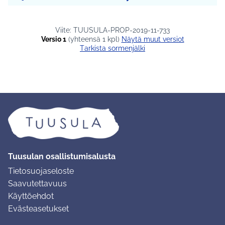
Viite: TUUSULA-PROP-2019-11-733
Versio 1
(yhteensä 1 kpl)
näytä muut versiot
Tarkista sormenjälki
Tuusulan osallistumisalusta
Tietosuojaseloste
Saavutettavuus
Käyttöehdot
Evästeasetukset