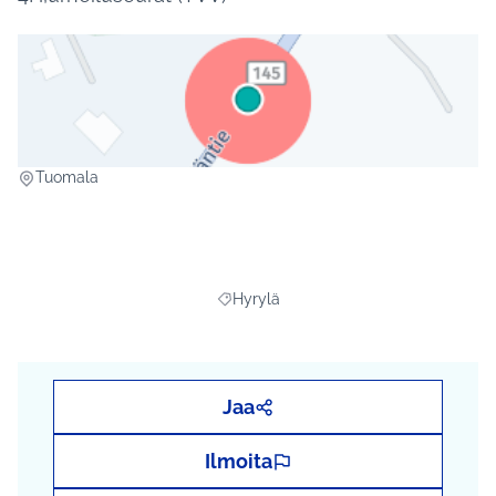
(Ulkoinen linkki)
Tuomala
Hyrylä
Rajaa tulokset aihepiirin mukaan: Hyryl
Jaa
Ilmoita