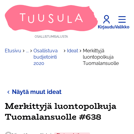
Kirjaudu
Valikko
OSALLISTUMISALUSTA
Etusivu
...
Osallistuva
Ideat
Merkittyjä
budjetointi
luontopolkuja
2020
Tuomalansuolle
Näytä muut ideat
Merkittyjä luontopolkuja
Tuomalansuolle #638