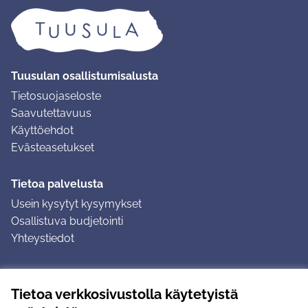
Tuusulan osallistumisalusta
Tietosuojaseloste
Saavutettavuus
Käyttöehdot
Evästeasetukset
Tietoa palvelusta
Usein kysytyt kysymykset
Osallistuva budjetointi
Yhteystiedot
Ohjeet
Tietoa verkkosivustolla käytetyistä
Ohjeet kirjautumiseen