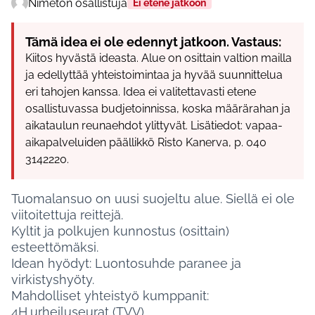
Nimetön osallistuja
Ei etene jatkoon
Tämä idea ei ole edennyt jatkoon. Vastaus:
Kiitos hyvästä ideasta. Alue on osittain valtion mailla
ja edellyttää yhteistoimintaa ja hyvää suunnittelua
eri tahojen kanssa. Idea ei valitettavasti etene
osallistuvassa budjetoinnissa, koska määrärahan ja
aikataulun reunaehdot ylittyvät. Lisätiedot: vapaa-
aikapalveluiden päällikkö Risto Kanerva, p. 040
3142220.
Tuomalansuo on uusi suojeltu alue. Siellä ei ole
viitoitettuja reittejä.
Kyltit ja polkujen kunnostus (osittain)
esteettömäksi.
Idean hyödyt: Luontosuhde paranee ja
virkistyshyöty.
Mahdolliset yhteistyö kumppanit:
4H,urheiluseurat (TVV)