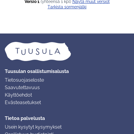
Versio 1
(yhteensä 1 kpl)
näytä muut versiot
Tarkista sormenjälki
Tuusulan osallistumisalusta
Tietosuojaseloste
Saavutettavuus
Käyttöehdot
Evästeasetukset
Tietoa palvelusta
Usein kysytyt kysymykset