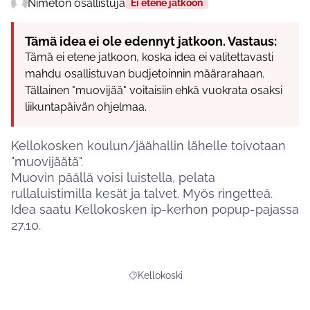
Nimetön osallistuja
Ei etene jatkoon
Tämä idea ei ole edennyt jatkoon. Vastaus:
Tämä ei etene jatkoon, koska idea ei valitettavasti
mahdu osallistuvan budjetoinnin määrarahaan.
Tällainen "muovijää" voitaisiin ehkä vuokrata osaksi
liikuntapäivän ohjelmaa.
Kellokosken koulun/jäähallin lähelle toivotaan
"muovijäätä".
Muovin päällä voisi luistella, pelata
rullaluistimilla kesät ja talvet. Myös ringetteä.
Idea saatu Kellokosken ip-kerhon popup-pajassa
27.10.
Kellokoski
Rajaa tulokset aihepiirin mukaan: Kelloko