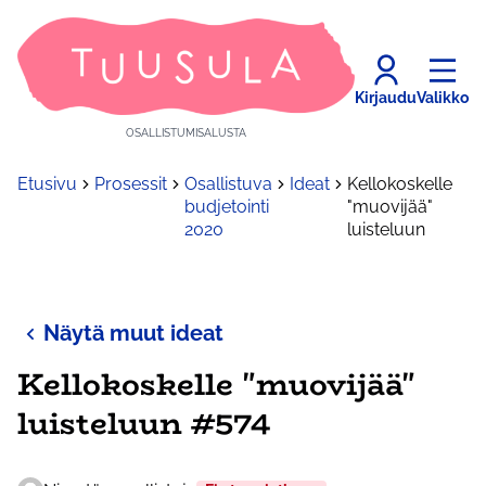
Kirjaudu
Valikko
OSALLISTUMISALUSTA
Etusivu
Prosessit
Osallistuva
Ideat
Kellokoskelle
budjetointi
"muovijää"
2020
luisteluun
Näytä muut ideat
Kellokoskelle "muovijää"
luisteluun #574