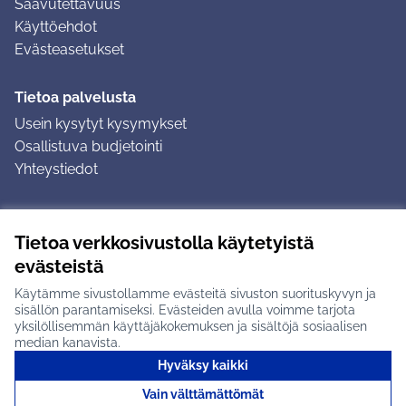
Saavutettavuus
Käyttöehdot
Evästeasetukset
Tietoa palvelusta
Usein kysytyt kysymykset
Osallistuva budjetointi
Yhteystiedot
Ohjeet
Tietoa verkkosivustolla käytetyistä
Ohjeet kirjautumiseen
evästeistä
Ohjeet kommentin jättämiseen
Käytämme sivustollamme evästeitä sivuston suorituskyvyn ja
sisällön parantamiseksi. Evästeiden avulla voimme tarjota
yksilöllisemmän käyttäjäkokemuksen ja sisältöjä sosiaalisen
median kanavista.
Hyväksy kaikki
Tuusulan osallistumisalusta X-palvelussa
Tuusula
Vain välttämättömät