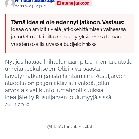
Nimetön osallistuja
Ei etene jatkoon
24.11.2019 23:00
Tämä idea ei ole edennyt jatkoon. Vastaus:
Ideaa on arvioitu vielä jatkokehittämisen vaiheessa
ja todettu ettei sillä ole edellytyksiä edetä tämän
vuoden osallistuvassa budjetoinnissa.
Nyt jos haluaa hiihtelemään pitää mennä autolla
urheilukeskukseen. Olisi kiva päästä
kävelymatkan päästä hiihtämään. Rusutjärven
alueella on paljon aktiivista väkeä, jotka
arvostaisivat kuntoilumahdollisuuksia.
Idea jätetty Rusutjärven joulumyyjäisissä
24.11.2019
Etelä-Tuusulan kylät
Rajaa tulokset aihepiirin mukaan: Etelä-Tuusul