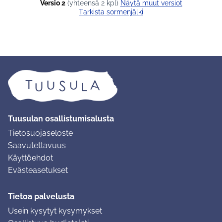
Versio 2
(yhteensä 2 kpl)
näytä muut versiot
Tarkista sormenjälki
Tuusulan osallistumisalusta
Tietosuojaseloste
Saavutettavuus
Käyttöehdot
Evästeasetukset
Tietoa palvelusta
Usein kysytyt kysymykset