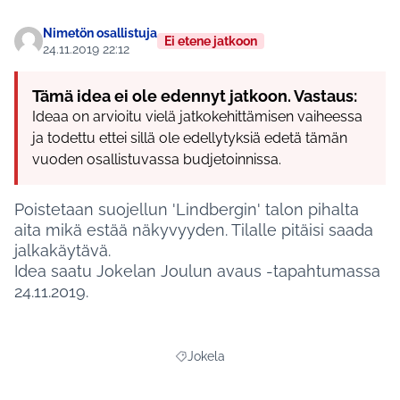
Nimetön osallistuja
Ei etene jatkoon
24.11.2019 22:12
Tämä idea ei ole edennyt jatkoon. Vastaus:
Ideaa on arvioitu vielä jatkokehittämisen vaiheessa
ja todettu ettei sillä ole edellytyksiä edetä tämän
vuoden osallistuvassa budjetoinnissa.
Poistetaan suojellun 'Lindbergin' talon pihalta
aita mikä estää näkyvyyden. Tilalle pitäisi saada
jalkakäytävä.
Idea saatu Jokelan Joulun avaus -tapahtumassa
24.11.2019.
Jokela
Rajaa tulokset aihepiirin mukaan: Jokel