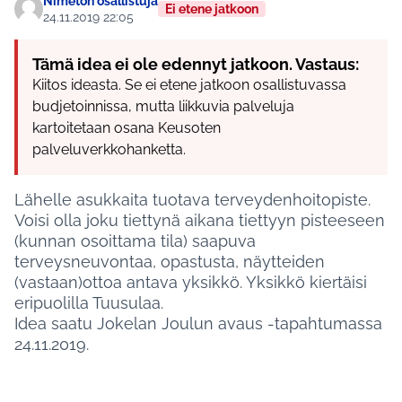
Nimetön osallistuja
Ei etene jatkoon
24.11.2019 22:05
Tämä idea ei ole edennyt jatkoon. Vastaus:
Kiitos ideasta. Se ei etene jatkoon osallistuvassa
budjetoinnissa, mutta liikkuvia palveluja
kartoitetaan osana Keusoten
palveluverkkohanketta.
Lähelle asukkaita tuotava terveydenhoitopiste.
Voisi olla joku tiettynä aikana tiettyyn pisteeseen
(kunnan osoittama tila) saapuva
terveysneuvontaa, opastusta, näytteiden
(vastaan)ottoa antava yksikkö. Yksikkö kiertäisi
eripuolilla Tuusulaa.
Idea saatu Jokelan Joulun avaus -tapahtumassa
24.11.2019.