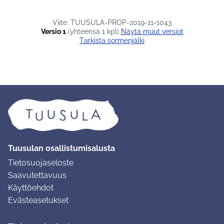
Viite: TUUSULA-PROP-2019-11-1043
Versio 1
(yhteensä 1 kpl)
näytä muut versiot
Tarkista sormenjälki
Tuusulan osallistumisalusta
Tietosuojaseloste
Saavutettavuus
Käyttöehdot
Evästeasetukset