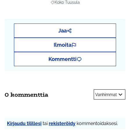
Koko Tuusula
Rajaa tulokset aihepiirin mukaan: Koko Tu
Jaa
Ilmoita
Kommentti
0 kommenttia
Vanhimmat
Kirjaudu tilillesi
tai
rekisteröidy
kommentoidaksesi.