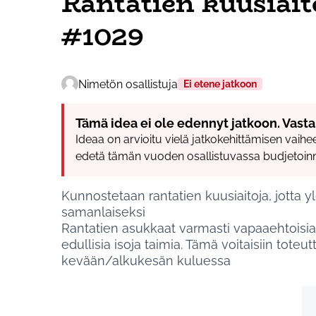
Rantatien kuusiai
#1029
Nimetön osallistuja
Ei etene jatkoon
Tämä idea ei ole edennyt jatkoon. Vasta
Ideaa on arvioitu vielä jatkokehittämisen vaihees
edetä tämän vuoden osallistuvassa budjetoinn
Kunnostetaan rantatien kuusiaitoja, jotta yl
samanlaiseksi
Rantatien asukkaat varmasti vapaaehtoisia i
edullisia isoja taimia. Tämä voitaisiin tot
kevään/alkukesän kuluessa