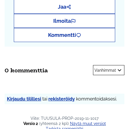
Jaa
Ilmoita
Kommentti
0 kommenttia
Vanhimmat
Kirjaudu tilillesi
tai
rekisteröidy
kommentoidaksesi.
Viite: TUUSULA-PROP-2019-11-1017
Versio 2
(yhteensä 2 kpl)
näytä muut versiot
Tarkista sormenjälki