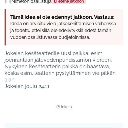
Nimetön osallistuja
Ei etene jatkoon
Tämä idea ei ole edennyt jatkoon. Vastaus:
Ideaa on arvioitu vielä jatkokehittämisen vaiheessa
ja todettu ettei sillä ole edellytyksiä edetä tämän
vuoden osallistuvassa budjetoinnissa.
Jokelan kesäteatterille uusi paikka, esim.
joenrantaan jätevedenpuhdistamon viereen.
Nykyinen kesäteatterin paikka on haastava,
koska esim. teatterin pystyttäminen vie pitkän
ajan.
Jokelan joulu 24.11.
Jokela
Rajaa tulokset aihepiirin mukaan: Jokel