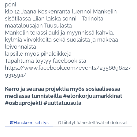
poni
klo 12 Jaana Koskenranta luennoi Mankelin
sisätilassa Liian laiska sonni - Tarinoita
maatalousajan Tuusulasta
Mankelin terassi auki ja myynnissä kahvia,
kylmiä virvokkeita sekä suolaista ja makeaa
leivonnaista
lapsille myös pihaleikkejä
Tapahtuma löytyy facebookista
https://www.facebook.com/events/2356696427
931594/
Kerro ja seuraa projektia myös sosiaalisessa
mediassa tunnisteilla #elonkorjuumarkkinat
#osbuprojekti #uuttatuusula.
Hankkeen kehitys
Liitetyt äänestettävät ehdotukset