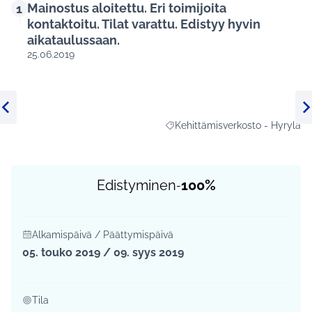
Mainostus aloitettu. Eri toimijoita
1
kontaktoitu. Tilat varattu. Edistyy hyvin
aikataulussaan.
25.06.2019
Edellinen kohde
Se
Kehittämisverkosto - Hyrylä
Rajaa tulokset aihepiirin mukaan
Edistyminen
100%
-
Alkamispäivä / Päättymispäivä
05. touko 2019 / 09. syys 2019
Tila