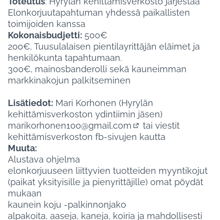
Toteutus
: Hyrylän kehittämisverkosto järjestää
Elonkorjuutapahtuman yhdessä paikallisten
toimijoiden kanssa
Kokonaisbudjetti:
500€
200€, Tuusulalaisen pientilayrittäjän eläimet ja
henkilökunta tapahtumaan.
300€, mainosbanderolli sekä kauneimman
markkinakojun palkitseminen
Lisätiedot:
Mari Korhonen (Hyrylän
kehittämisverkoston ydintiimin jäsen)
marikorhonen100@gmail.com
tai viestit
(Avautuu uuteen väli
kehittämisverkoston fb-sivujen kautta
Muuta:
Alustava ohjelma
elonkorjuuseen liittyvien tuotteiden myyntikojut
(paikat yksityisille ja pienyrittäjille) omat pöydät
mukaan
kaunein koju -palkinnonjako
alpakoita, aaseja, kaneja, koiria ja mahdollisesti